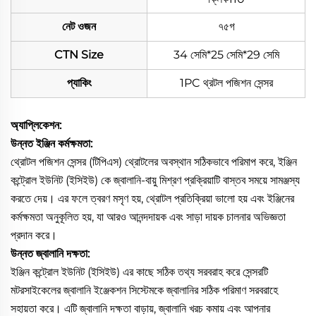
নেট ওজন
৭৫গ
CTN Size
34 সেমি*25 সেমি*29 সেমি
প্যাকিং
1PC থ্রটল পজিশন সেন্সর
অ্যাপ্লিকেশন:
উন্নত ইঞ্জিন কর্মক্ষমতা:
থ্রোটল পজিশন সেন্সর (টিপিএস) থ্রোটলের অবস্থান সঠিকভাবে পরিমাপ করে, ইঞ্জিন
কন্ট্রোল ইউনিট (ইসিইউ) কে জ্বালানি-বায়ু মিশ্রণ প্রক্রিয়াটি বাস্তব সময়ে সামঞ্জস্য
করতে দেয়। এর ফলে ত্বরণ মসৃণ হয়, থ্রোটল প্রতিক্রিয়া ভালো হয় এবং ইঞ্জিনের
কর্মক্ষমতা অনুকূলিত হয়, যা আরও আনন্দদায়ক এবং সাড়া দায়ক চালনার অভিজ্ঞতা
প্রদান করে।
উন্নত জ্বালানি দক্ষতা:
ইঞ্জিন কন্ট্রোল ইউনিট (ইসিইউ) এর কাছে সঠিক তথ্য সরবরাহ করে সেন্সরটি
মটরসাইকেলের জ্বালানি ইঞ্জেকশন সিস্টেমকে জ্বালানির সঠিক পরিমাণ সরবরাহে
সহায়তা করে। এটি জ্বালানি দক্ষতা বাড়ায়, জ্বালানি খরচ কমায় এবং আপনার