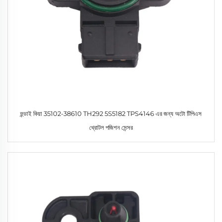
হুন্ডাই কিয়া 35102-38610 TH292 5S5182 TPS4146 এর জন্য অটো টিপিএস
থ্রোটল পজিশন সেন্সর