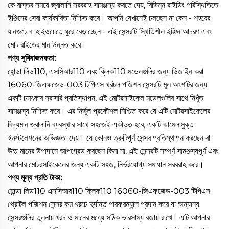
কে বাস্তব সময়ে জ্বালানি সরবরাহ সামঞ্জস্য করতে দেয়, বিভিন্ন রাইডিং পরিস্থিতিতে
ইঞ্জিনের সেরা কার্যকারিতা নিশ্চিত করে। আপনি যেখানেই চলছেন না কেন - শহরের
যানজটে বা হাইওয়েতে ঘুরে বেড়াচ্ছেন - এই সেন্সরটি স্থিতিশীল ইঞ্জিন আচরণ এবং
মোট রাইডের মান উন্নত করে।
পণ্য সুবিধাজনকতা:
হোন্ডা লিড110, এসসিআর110 এবং ক্লিক110 মডেলগুলির জন্য ডিজাইন করা
16060-জিএফজেড-003 টিপিএস থ্রটল পজিশন সেন্সরটি মূল অংশটির জন্য
একটি চমৎকার সরাসরি প্রতিস্থাপন, এই মোটরসাইকেল মডেলগুলির সাথে নিখুঁত
সামঞ্জস্য নিশ্চিত করে। এর নির্ভুল প্রকৌশল নিশ্চিত করে যে এটি মোটরসাইকেলের
বিদ্যমান জ্বালানি ব্যবস্থার সাথে সহজেই একীভূত হবে, একটি ঝামেলামুক্ত
ইনস্টলেশনের অভিজ্ঞতা দেয়। যে কোনও ত্রুটিপূর্ণ সেন্সর প্রতিস্থাপন করছেন বা
উচ্চ মানের উপাদানে আপগ্রেড করছেন কিনা না, এই সেন্সরটি সম্পূর্ণ সামঞ্জস্যপূর্ণ এবং
আপনার মোটরসাইকেলের জন্য একটি সহজ, নির্ভরযোগ্য সমাধান সরবরাহ করে।
পণ্য মূল্য প্রতি টাকা:
হোন্ডা লিড110 এসসিআর110 ক্লিক110 16060-জিএফজেড-003 টিপিএস
থ্রোটল পজিশন সেন্সর কম খরচে দুর্দান্ত পারফরম্যান্স প্রদান করে যা অন্যান্য
সেন্সরগুলির তুলনায় খরচ ও মানের মধ্যে সঠিক ভারসাম্য বজায় রাখে। এটি আপনার