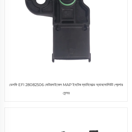
ডেলফি EFI 28082506 মোটরসাইকেল MAP ইনটেক ম্যানিফোল্ড অ্যাবসোলিউট প্রেশার
সেন্সর