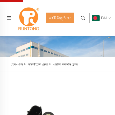
একটি উদ্ধৃতি পান
BN
>
>
হোম>
পণ্য
মটরসাইকেল সেন্সর
থ্রোটল অবস্থান সেন্সর