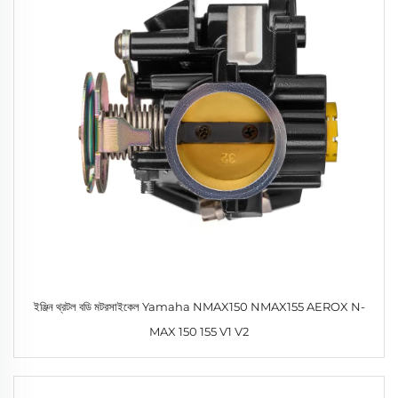
ইঞ্জিন থ্রটল বডি মটরসাইকেল Yamaha NMAX150 NMAX155 AEROX N-
MAX 150 155 V1 V2