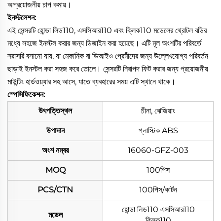
অপ্রয়োজনীয় চাপ কমায়।
ইনস্টলেশন:
এই সেন্সরটি হোন্ডা লিড110, এসসিআর110 এবং ক্লিক110 মডেলের থ্রোটল বডির
মধ্যে সহজে ইনস্টল করার জন্য ডিজাইন করা হয়েছে। এটি মূল অংশটির পরিবর্তে
সরাসরি বসানো যায়, যা মেকানিক বা ডিআইও প্রেমীদের জন্য উল্লেখযোগ্য পরিবর্তন
ছাড়াই ইনস্টল করা সহজ করে তোলে। সেন্সরটি নিরাপদ ফিট করার জন্য প্রয়োজনীয়
মাউন্টিং হার্ডওয়্যার সহ আসে, যাতে ব্যবহারের সময় এটি স্থানে থাকে।
স্পেসিফিকেশন:
উৎপত্তিস্থল
চীনা, ঝেজিয়াং
উপাদান
প্লাস্টিক ABS
অংশ নম্বর
16060-GFZ-003
MOQ
100পিস
PCS/CTN
100পিস/কার্টন
হোন্ডা লিড110 এসসিআর110
মডেল
ক্লিক110