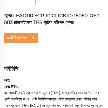
হোন্ডা LEAD110 SCR110 CLICK110 16060-GFZ-
003 মটরসাইকেল TPS থ্রটল পজিশন সেন্সর
একটি উদ্ধৃতি পান
পরিচিতি
বর্ণনা:
সেন্সর টাইপ:
এই সেন্সরটি একটি থ্রটল পজিশন সেন্সর (TPS), যা জ্বালানি ইঞ্জেকশন সিস্টেমের
একটি অপরিহার্য অংশ। এটি নিরবিচ্ছিন্নভাবে থ্রটল ভালভের কোণ পরিমাপ করে,
ইঞ্জিন কন্ট্রোল ইউনিট (ECU) কে জ্বালানি-বাতাস মিশ্রণ অনুযায়ী সামঞ্জস্য করতে