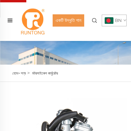
একটি উদ্ধৃতি পান
BN
>
হোম>
পণ্য
মটরসাইকেল কার্বুরেটর