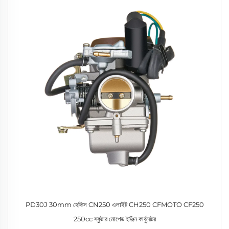
PD30J 30mm হেলিক্স CN250 এলাইট CH250 CFMOTO CF250
250cc স্কুটার মোপেড ইঞ্জিন কার্বুরেটর