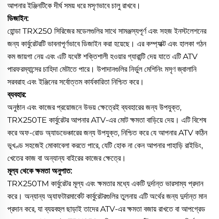
আপনার ইঞ্জিনটিকে দীর্ঘ সময় ধরে মসৃণভাবে চালু রাখবে।
ডিজাইন:
হোন্ডা TRX250 সিরিজের মডেলগুলির সাথে সামঞ্জস্যপূর্ণ এবং সহজ ইনস্টলেশনের
জন্য কার্বুরেটরটি ভাবনাপূর্ণভাবে ডিজাইন করা হয়েছে। এর কম্প্যাক্ট এবং হালকা গঠন
কম জায়গা নেয় এবং এটি যথেষ্ট শক্তিশালী হওয়ার গ্যারান্টি দেয় যাতে এটি ATV
পারফরম্যান্সের চাহিদা মেটাতে পারে। উপাদানগুলির নির্ভুল মেশিনিং মসৃণ জ্বালানি
সরবরাহ এবং ইঞ্জিনের সর্বোত্তম কার্যকারিতা নিশ্চিত করে।
ব্যবহার:
অনুষ্ঠান এবং কাজের প্রয়োজনে উভয় ক্ষেত্রেই ব্যবহারের জন্য উপযুক্ত,
TRX250TE কার্বুরেটর আপনার ATV-এর মোট ক্ষমতা বাড়িয়ে দেয়। এটি বিশেষ
করে অফ-রোড অ্যাডভেঞ্চারের জন্য উপযুক্ত, নিশ্চিত করে যে আপনার ATV কঠিন
ভূখণ্ড সহজেই মোকাবেলা করতে পারে, যেটি হোক না কেন আপনার পাহাড়ি রাইডিং,
খেতের কাজ বা অন্যান্য বাইরের কাজের ক্ষেত্রে।
মূল্য থেকে ক্ষমতা অনুপাত:
TRX250TM কার্বুরেটর মূল্য এবং ক্ষমতার মধ্যে একটি দুর্দান্ত ভারসাম্য প্রদান
করে। অন্যান্য অ্যাফটারমার্কেট কার্বুরেটরগুলির তুলনায় এটি অর্থের জন্য দুর্দান্ত মান
প্রদান করে, যা ব্যয়বহুল ছাড়াই তাদের ATV-এর ক্ষমতা বজায় রাখতে বা আপগ্রেড