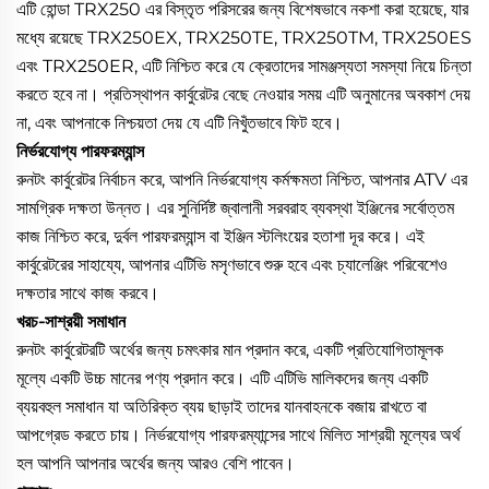
এটি হোন্ডা TRX250 এর বিস্তৃত পরিসরের জন্য বিশেষভাবে নকশা করা হয়েছে, যার
মধ্যে রয়েছে TRX250EX, TRX250TE, TRX250TM, TRX250ES
এবং TRX250ER, এটি নিশ্চিত করে যে ক্রেতাদের সামঞ্জস্যতা সমস্যা নিয়ে চিন্তা
করতে হবে না। প্রতিস্থাপন কার্বুরেটর বেছে নেওয়ার সময় এটি অনুমানের অবকাশ দেয়
না, এবং আপনাকে নিশ্চয়তা দেয় যে এটি নিখুঁতভাবে ফিট হবে।
নির্ভরযোগ্য পারফরম্যান্স
রুনটং কার্বুরেটর নির্বাচন করে, আপনি নির্ভরযোগ্য কর্মক্ষমতা নিশ্চিত, আপনার ATV এর
সামগ্রিক দক্ষতা উন্নত। এর সুনির্দিষ্ট জ্বালানী সরবরাহ ব্যবস্থা ইঞ্জিনের সর্বোত্তম
কাজ নিশ্চিত করে, দুর্বল পারফরম্যান্স বা ইঞ্জিন স্টলিংয়ের হতাশা দূর করে। এই
কার্বুরেটরের সাহায্যে, আপনার এটিভি মসৃণভাবে শুরু হবে এবং চ্যালেঞ্জিং পরিবেশেও
দক্ষতার সাথে কাজ করবে।
খরচ-সাশ্রয়ী সমাধান
রুনটং কার্বুরেটরটি অর্থের জন্য চমৎকার মান প্রদান করে, একটি প্রতিযোগিতামূলক
মূল্যে একটি উচ্চ মানের পণ্য প্রদান করে। এটি এটিভি মালিকদের জন্য একটি
ব্যয়বহুল সমাধান যা অতিরিক্ত ব্যয় ছাড়াই তাদের যানবাহনকে বজায় রাখতে বা
আপগ্রেড করতে চায়। নির্ভরযোগ্য পারফরম্যান্সের সাথে মিলিত সাশ্রয়ী মূল্যের অর্থ
হল আপনি আপনার অর্থের জন্য আরও বেশি পাবেন।