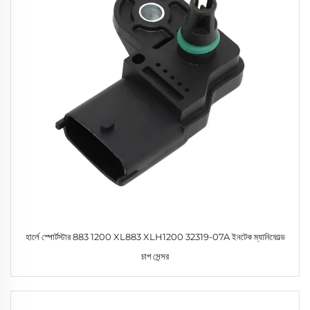
হার্লে স্পোর্টস্টার 883 1200 XL883 XLH1200 32319-07A ইনটেক ম্যানিফোল্ড
চাপ সেন্সর