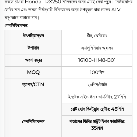
করতে চাওয়া Honda TRX250 মালিকদের জন্য এটিই সেরা পছন্দ। নির্ভরযোগ্য
তৈরির মান এবং ক্ষমতা দীর্ঘস্থায়ী বিনিয়োগের জন্য উপযুক্ত যারা তাদের ATV
মসৃণভাবে চালাতে চান।
স্পেসিফিকেশন:
উৎপত্তিস্থল
চীন, ঝেজিয়াং
উপাদান
অ্যালুমিনিয়াম অ্যালয়
অংশ নম্বর
16100-HM8-B01
MOQ
100পিস
ব্যাগস/CTN
২০পিস/কার্টন
ইনটেক সাইড ইনার ডায়মিটার: 27মিমি
বোল্ট হোল ডিস্ট্যান্স সেন্টার: 48মিমি
বাতাসের ফিল্টার মাউন্ট ইনার ডায়মিটার:
স্পেসিফিকেশন
35মিমি