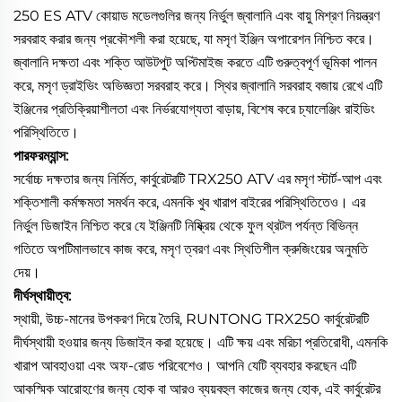
250 ES ATV কোয়াড মডেলগুলির জন্য নির্ভুল জ্বালানি এবং বায়ু মিশ্রণ নিয়ন্ত্রণ
সরবরাহ করার জন্য প্রকৌশলী করা হয়েছে, যা মসৃণ ইঞ্জিন অপারেশন নিশ্চিত করে।
জ্বালানি দক্ষতা এবং শক্তি আউটপুট অপ্টিমাইজ করতে এটি গুরুত্বপূর্ণ ভূমিকা পালন
করে, মসৃণ ড্রাইভিং অভিজ্ঞতা সরবরাহ করে। স্থির জ্বালানি সরবরাহ বজায় রেখে এটি
ইঞ্জিনের প্রতিক্রিয়াশীলতা এবং নির্ভরযোগ্যতা বাড়ায়, বিশেষ করে চ্যালেঞ্জিং রাইডিং
পরিস্থিতিতে।
পারফরম্যান্স:
সর্বোচ্চ দক্ষতার জন্য নির্মিত, কার্বুরেটরটি TRX250 ATV এর মসৃণ স্টার্ট-আপ এবং
শক্তিশালী কর্মক্ষমতা সমর্থন করে, এমনকি খুব খারাপ বাইরের পরিস্থিতিতেও। এর
নির্ভুল ডিজাইন নিশ্চিত করে যে ইঞ্জিনটি নিষ্ক্রিয় থেকে ফুল থ্রটল পর্যন্ত বিভিন্ন
গতিতে অপটিমালভাবে কাজ করে, মসৃণ ত্বরণ এবং স্থিতিশীল ক্রুজিংয়ের অনুমতি
দেয়।
দীর্ঘস্থায়ীত্ব:
স্থায়ী, উচ্চ-মানের উপকরণ দিয়ে তৈরি, RUNTONG TRX250 কার্বুরেটরটি
দীর্ঘস্থায়ী হওয়ার জন্য ডিজাইন করা হয়েছে। এটি ক্ষয় এবং মরিচা প্রতিরোধী, এমনকি
খারাপ আবহাওয়া এবং অফ-রোড পরিবেশেও। আপনি যেটি ব্যবহার করছেন এটি
আকস্মিক আরোহণের জন্য হোক বা আরও ব্যয়বহুল কাজের জন্য হোক, এই কার্বুরেটর