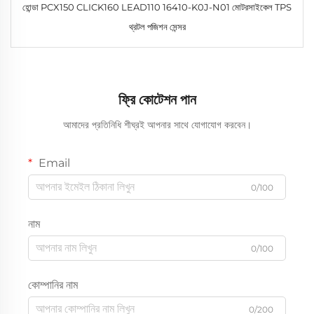
হোন্ডা PCX150 CLICK160 LEAD110 16410-K0J-N01 মোটরসাইকেল TPS
থ্রটল পজিশন সেন্সর
ফ্রি কোটেশন পান
আমাদের প্রতিনিধি শীঘ্রই আপনার সাথে যোগাযোগ করবেন।
Email
0/100
নাম
0/100
কোম্পানির নাম
0/200