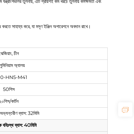
্ত্রাংশগুলির তুলনায়, এটি প্রায়শই কম খরচে তুলনীয় কর্মক্ষমতা এবং
 করতে সাহায্য করে, যা মসৃণ ইঞ্জিন অপারেশনে অবদান রাখে।
ঝেজিয়াং, চীন
লুমিনিয়াম অ্যালয়
00-HN5-M41
50পিস
২০পিস/কার্টন
ভ্যন্তরীণ ব্যাস: 32মিমি
 বহিঃস্থ ব্যাস: 40মিমি