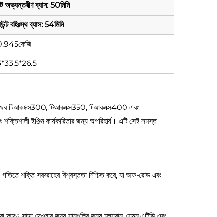
উন্ট অভ্যন্তরীণ ব্যাস: 50মিমি
মাউন্ট বহিঃস্থ ব্যাস: 54মিমি
0.945কেজি
*33.5*26.5
্যান সিরিজের টিআরএক্স300, টিআরএক্স350, টিআরএক্স400 এবং
ং শক্তিশালী ইঞ্জিন কার্যকারিতার জন্য অপরিহার্য। এটি সেই সমস্ত
বোচ্চ গতিতে শক্তি সরবরাহের বিশ্বস্ততা নিশ্চিত করে, যা অফ-রোড এবং
া আরও সাড়া দেওয়ার জন্য যানগুলির জন্য মূল্যবান, যেমন এটিভি এবং