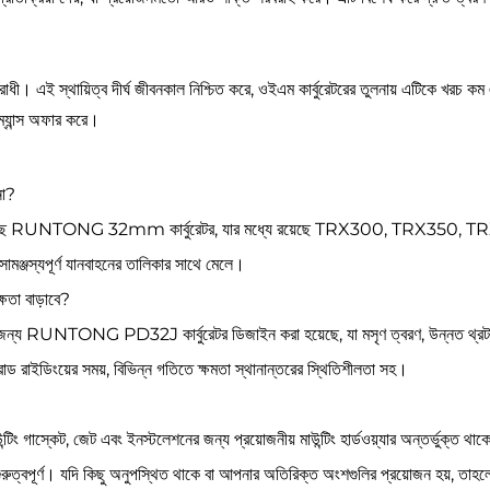
িরোধী। এই স্থায়িত্ব দীর্ঘ জীবনকাল নিশ্চিত করে, ওইএম কার্বুরেটরের তুলনায় এটিকে খরচ 
ম্যান্স অফার করে।
না?
রা হয়েছে RUNTONG 32mm কার্বুরেটর, যার মধ্যে রয়েছে TRX300, TRX350, TRX40
ামঞ্জস্যপূর্ণ যানবাহনের তালিকার সাথে মেলে।
্ষতা বাড়াবে?
র জন্য RUNTONG PD32J কার্বুরেটর ডিজাইন করা হয়েছে, যা মসৃণ ত্বরণ, উন্নত থ্রটল প্র
োড রাইডিংয়ের সময়, বিভিন্ন গতিতে ক্ষমতা স্থানান্তরের স্থিতিশীলতা সহ।
কেট, জেট এবং ইনস্টলেশনের জন্য প্রয়োজনীয় মাউন্টিং হার্ডওয়্যার অন্তর্ভুক্ত থাকে। 
করা গুরুত্বপূর্ণ। যদি কিছু অনুপস্থিত থাকে বা আপনার অতিরিক্ত অংশগুলির প্রয়োজন হয়,