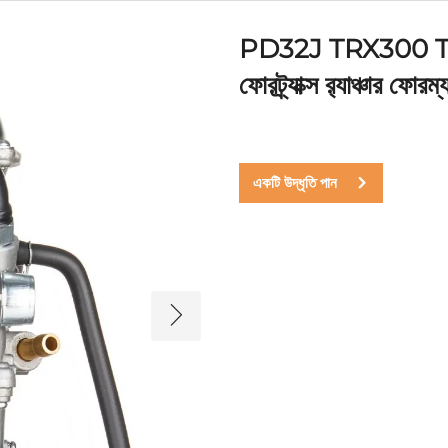
PD32J TRX300 
ফোরট্র্যাক্স র‍্যাঞ্চার
একটি উদ্ধৃতি পান