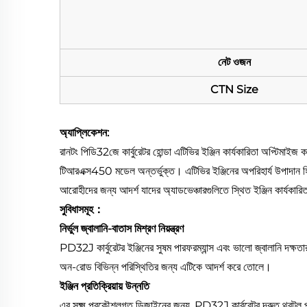
নেট ওজন
CTN Size
অ্যাপ্লিকেশন:
রানটং পিডি32জে কার্বুরেটর হোন্ডা এটিভির ইঞ্জিন কার্যকারিতা অপ্টিমাই
টিআরএক্স450 মডেল অন্তর্ভুক্ত। এটিভির ইঞ্জিনের অপরিহার্য উপাদান হিসা
আরোহীদের জন্য আদর্শ যাদের অ্যাডভেঞ্চারগুলিতে স্থিত ইঞ্জিন কার্যকারি
সুবিধাসমূহ：
নির্ভুল জ্বালানি-বাতাস মিশ্রণ নিয়ন্ত্রণ
PD32J কার্বুরেটর ইঞ্জিনের সুষম পারফরম্যান্স এবং ভালো জ্বালানি দক্ষতা
অন-রোড বিভিন্ন পরিস্থিতির জন্য এটিকে আদর্শ করে তোলে।
ইঞ্জিন প্রতিক্রিয়ায় উন্নতি
এর সূক্ষ্ম প্রকৌশলগত ডিজাইনের জন্য, PD32J কার্বুরেটর দ্রুত থ্রটল প