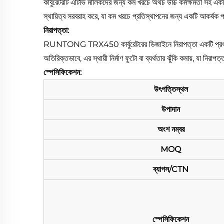
কার্বুরেটরটি এটিভি মালিকদের জন্য কম খরচে অথচ উচ্চ কর্মক্ষমতা সহ একটি 
স্থায়িত্ব সরবরাহ করে, যা কম খরচে প্রতিস্থাপনের জন্য একটি আকর্ষক প
নিরাপত্তা:
RUNTONG TRX450 কার্বুরেটরের ডিজাইনে নিরাপত্তা একটি প্রধান বিবেচ
অতিরিক্তভাবে, এর স্থায়ী নির্মাণ ফুটো বা ব্যর্থতার ঝুঁকি কমায়, যা নিরাপ
স্পেসিফিকেশন:
উৎপত্তিস্থল
উপাদান
অংশ নম্বর
MOQ
ব্যাগস/CTN
স্পেসিফিকেশন