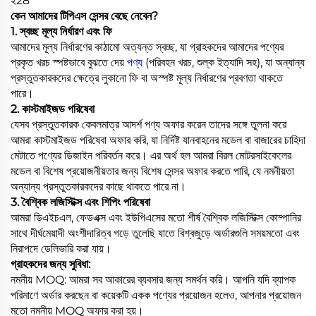
ই28
কেন আমাদের টিপিএস সেন্সর বেছে নেবেন?
1. স্বচ্ছ মূল্য নির্ধারণ এবং ফি
আমাদের মূল্য নির্ধারণের কাঠামো অত্যন্ত স্বচ্ছ, যা গ্রাহকদের আমাদের পণ্যের
প্রকৃত খরচ স্পষ্টভাবে বুঝতে দেয়
পণ্য
(পরিবহন খরচ, শুল্ক ইত্যাদি সহ), যা অন্যান্য
প্রস্তুতকারকদের ক্ষেত্রে লুকানো ফি বা অস্পষ্ট মূল্য নির্ধারণের প্রবণতা থাকতে
পারে।
2. কাস্টমাইজড পরিষেবা
যেসব প্রস্তুতকারক কেবলমাত্র আদর্শ পণ্য অফার করেন তাদের সঙ্গে তুলনা করে
আমরা কাস্টমাইজড পরিষেবা অফার করি, যা নির্দিষ্ট যানবাহনের মডেল বা বাজারের চাহিদা
মেটাতে পণ্যের ডিজাইন পরিবর্তন করে। এর অর্থ হল আমরা বিরল মোটরসাইকেলের
মডেল বা বিশেষ প্রয়োজনীয়তার জন্য বিশেষ সেন্সর অফার করতে পারি, যে নমনীয়তা
অন্যান্য প্রস্তুতকারকদের কাছে থাকতে পারে না।
3. বৈশ্বিক লজিস্টিক্স এবং শিপিং পরিষেবা
আমরা ডিএইচএল, ফেডএক্স এবং ইউপিএসের মতো শীর্ষ বৈশ্বিক লজিস্টিক্স কোম্পানির
সাথে দীর্ঘমেয়াদী অংশীদারিত্ব গড়ে তুলেছি যাতে বিশ্বজুড়ে অর্ডারগুলি সময়মতো এবং
নিরাপদে ডেলিভারি করা যায়।
গ্রাহকদের জন্য সুবিধা:
নমনীয় MOQ: আমরা সব আকারের ব্যবসার জন্য সমর্থন করি। আপনি যদি ব্যাপক
পরিমাণে অর্ডার করছেন বা কয়েকটি একক পণ্যের প্রয়োজন হলেও, আপনার প্রয়োজন
মতো নমনীয় MOQ অফার করা হয়।