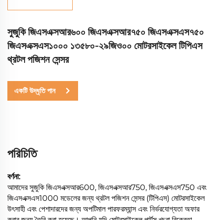
সুজুকি জিএসএক্সআর৬০০ জিএসএক্সআর৭৫০ জিএসএক্সএস৭৫০
জিএসএক্সএস১০০০ ১৩৫৮০-২৯জিও০০ মোটরসাইকেল টিপিএস
থ্রটল পজিশন সেন্সর
একটি উদ্ধৃতি পান
পরিচিতি
বর্ণনা:
আমাদের সুজুকি জিএসএক্সআর600, জিএসএক্সআর750, জিএসএক্সএস750 এবং
জিএসএক্সএস1000 মডেলের জন্য থ্রটল পজিশন সেন্সর (টিপিএস) মোটরসাইকেল
উৎসাহী এবং পেশাদারদের জন্য অপটিমাল পারফরম্যান্স এবং নির্ভরযোগ্যতা অফার
করার জন্য তৈরি করা হয়েছে। আপনি যদি মোটরসাইকেল পার্টস খুচরা বিক্রেতা,