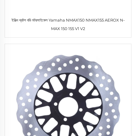
ইঞ্জিন থ্রটল বডি মটরসাইকেল Yamaha NMAX150 NMAX155 AEROX N-
MAX 150 155 V1 V2