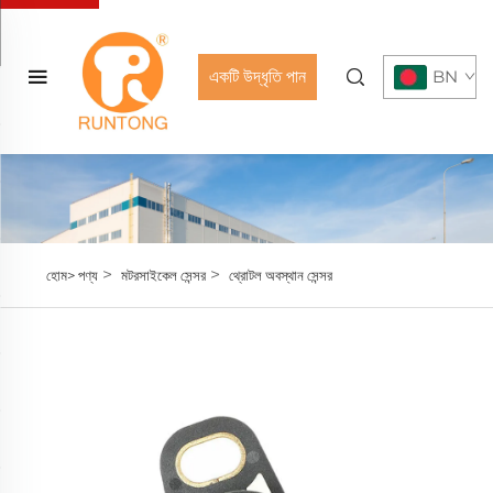
একটি উদ্ধৃতি পান
BN
>
>
হোম>
পণ্য
মটরসাইকেল সেন্সর
থ্রোটল অবস্থান সেন্সর