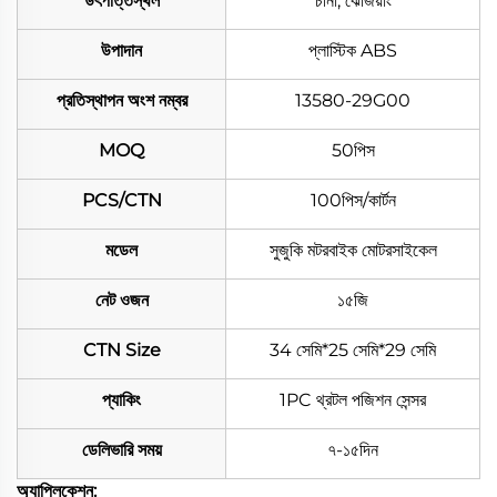
উৎপত্তিস্থল
চীনা, ঝেজিয়াং
উপাদান
প্লাস্টিক ABS
প্রতিস্থাপন অংশ নম্বর
13580-29G00
MOQ
50পিস
PCS/CTN
100পিস/কার্টন
মডেল
সুজুকি মটরবাইক মোটরসাইকেল
নেট ওজন
১৫জি
CTN Size
34 সেমি*25 সেমি*29 সেমি
প্যাকিং
1PC থ্রটল পজিশন সেন্সর
ডেলিভারি সময়
৭-১৫দিন
অ্যাপ্লিকেশন: