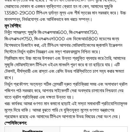
মেরামতের দোকান বা একজন ব্যক্তিগত ক্রেতা হন না কেন, আমাদের সুজুকি
13580-29G00 টিপিএস দুর্দান্ত মূল্য এবং শীর্ষ স্তরের মান সরবরাহ করে। উচ্চ
মানসম্পন্ন, নির্ভরযোগ্য এবং আর্থিকভাবে কম খরচে সম্পন্ন।
মূল বৈশিষ্ট্য:
নিখুঁত সামঞ্জস্য: সুজুকি জিএসএক্সআর600, জিএসএক্সআর750,
জিএসএক্সএস750, জিএসএক্সএস1000 এবং ভিজেআর1800 মডেলের জন্য
বিশেষভাবে ডিজাইন করা, এই টিপিএস আপনার মোটরসাইকেলের জ্বালানি ইঞ্জেকশন
সিস্টেমে নির্ভুল থ্রটল নিয়ন্ত্রণ এবং মসৃণ পারফরম্যান্স নিশ্চিত করে।
প্রিমিয়াম মান: উচ্চ মানের উপকরণ এবং উন্নত প্রযুক্তি ব্যবহার করে তৈরি, আমাদের
সুজুকি মোটরসাইকেল টিপিএস ওইএম মানগুলি পূরণ করে বা তা ছাড়িয়ে যায়। এটি
টেকসই, দীর্ঘস্থায়ী এবং রাস্তা এবং রেসিং উভয় পরিস্থিতিতে চাপ সহ্য করার ক্ষমতা
রাখে।
নির্ভুল প্রকৌশল: অত্যন্ত সঠিক সেন্সরটি দ্রুত প্রতিক্রিয়া সময় এবং অসাধারণ থ্রটল
পজিশন পাঠ সরবরাহ করে, আপনার সাইকেলটি সেরা অবস্থায় চালানোর নিশ্চয়তা দেয়
যাতে থ্রটল প্রতিক্রিয়া এবং দক্ষতা উন্নত হয়।
খরচ কার্যকর: আমরা গুণগত মান কমানো ছাড়াই এই সস্তা সমাধানটি প্রতিযোগিতামূলক
মূল্যে দিয়ে থাকি। আমরা বুঝতে পারি যে যুক্তিযুক্ত মূল্যে গুণগত যন্ত্রাংশের
প্রয়োজন রয়েছে এবং আমাদের টিপিএস আপনাকে উভয় বিষয়ের সেরা অংশ দেয়।
স্পেসিফিকেশন: