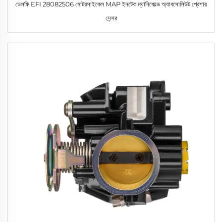
ডেলফি EFI 28082506 মোটরসাইকেল MAP ইনটেক ম্যানিফোল্ড অ্যাবসোলিউট প্রেশার
সেন্সর