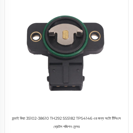
হুন্ডাই কিয়া 35102-38610 TH292 5S5182 TPS4146 এর জন্য অটো টিপিএস
থ্রোটল পজিশন সেন্সর