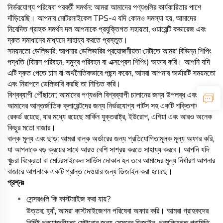
নির্ভরযোগ্য পরিষেবা পরবর্তী সমর্থন: আমরা আমাদের পণ্যগুলির কার্যকারিতার পাশে
দাঁড়িয়েছি। আপনার মোটরসাইকেল TPS-এ যদি কোনও সমস্যা হয়, আমাদের
নিবেদিত গ্রাহক সমর্থন দল আপনাকে প্রযুক্তিগত সহায়তা, ওয়ারেন্টি কভারেজ এবং
দ্রুত সমাধানের মাধ্যমে সাহায্য করতে প্রস্তুত।
সময়মতো ডেলিভারি: আপনার ডেলিভারির প্রয়োজনীয়তা মেটাতে আমরা বিভিন্ন শিপিং
পদ্ধতি (বিমান পরিবহন, সমুদ্র পরিবহন বা এক্সপ্রেস শিপিং) অফার করি। আপনি যদি
এটি দ্রুত পেতে চান বা অর্থনৈতিকভাবে পছন্দ করেন, আমরা আপনার অর্ডারটি সময়মতো
এবং নিরাপদে ডেলিভারি করছি তা নিশ্চিত করি।
বিশ্বব্যাপী পৌঁছানো: আমাদের পণ্যগুলি বিশ্বব্যাপী চালানের জন্য উপলব্ধ এবং
আমাদের আন্তর্জাতিক ক্লায়েন্টদের জন্য নির্ভরযোগ্য পার্টস সহ একটি শক্তিশালী
রেকর্ড রয়েছে, যার মধ্যে রয়েছে মার্কিন যুক্তরাষ্ট্র, ইউরোপ, এশিয়া এবং আরও অনেক
কিছুর মতো বাজার।
বাল্ক মূল্য এবং ছাড়: আমরা বাল্ক অর্ডারের জন্য প্রতিযোগিতামূলক মূল্য অফার করি,
যা আপনাকে বড় ক্রয়ের সাথে আরও বেশি সাশ্রয় করতে সাহায্য করবে। আপনি যদি
খুচরা বিক্রেতা বা মোটরসাইকেল সার্ভিস দোকান হন তবে আমাদের মূল্য নির্ধারণ আপনার
বাজারে আপনাকে একটি প্রান্ত দেওয়ার জন্য ডিজাইন করা হয়েছে।
প্রশ্নঃ
সেন্সরগুলি কি কাস্টমাইজ করা যায়?
উত্তর: হ্যাঁ, আমরা কাস্টমাইজেশন পরিষেবা অফার করি। আমরা গ্রাহকদের
নির্দিষ্ট প্রয়োজনীয়তা মেটানোর জন্য সেন্সরের ডিজাইন, প্রযুক্তিগত পরামিতি