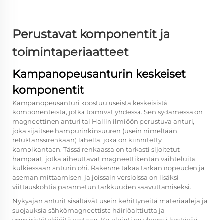
Perustavat komponentit ja
toimintaperiaatteet
Kampanopeusanturin keskeiset
komponentit
Kampanopeusanturi koostuu useista keskeisistä
komponenteista, jotka toimivat yhdessä. Sen sydämessä on
magneettinen anturi tai Hallin ilmiöön perustuva anturi,
joka sijaitsee hampurinkinsuuren (usein nimeltään
reluktanssirenkaan) lähellä, joka on kiinnitetty
kampikantaan. Tässä renkaassa on tarkasti sijoitetut
hampaat, jotka aiheuttavat magneettikentän vaihteluita
kulkiessaan anturin ohi. Rakenne takaa tarkan nopeuden ja
aseman mittaamisen, ja joissain versioissa on lisäksi
viittauskohtia parannetun tarkkuuden saavuttamiseksi.
Nykyajan anturit sisältävät usein kehittyneitä materiaaleja ja
suojauksia sähkömagneettista häiriöalttiutta ja
ympäristötekijöitä vastaan. Kotelointi on yleensä kestävää