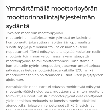
Ymmärtämällä moottoripyörän
moottorinhallintajärjestelmän
sydäntä
Jokaisen modernin moottoripyörän
moottorinhallintajärjestelmän ytimessä on keskeinen
komponentti, joka auttaa ylläpitämään optimaalista
suorituskykyä ja tehokkuutta – se on
kampiakselin
nopeusanturi
. Tämä edistynyt laite täyttää keskeisen roolin
moottorin toiminnan valvonnassa ja varmistaa, että
moottoripyöräsi toimii moitteettomasti. Tunnistamalla
kampiakselin pyörimisnopeuden ja aseman anturi tarjoaa
ratkaisevaa tietoa moottoriohjausyksikölle (ECU), mikä
mahdollistaa tarkan polttoaineen ruiskutuksen ja sytytyksen
ajoituksen.
Kampiakselin nopeusanturi edustaa merkittävää edistystä
moottoripyöräteknologiassa, muuttaen sitä, miten moottorit
toimivat ja suoriutuvat. Kun moottoripyörät ovat kehittyneet
yksinkertaisista mekaanisista koneista monimutkaisiksi
ajoneuvoiksi, joissa on hienostuneet sähköjärjestelmät,