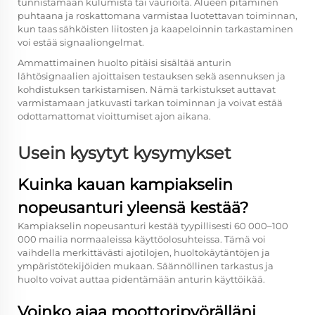
tunnistamaan kulumista tai vaurioita. Alueen pitäminen
puhtaana ja roskattomana varmistaa luotettavan toiminnan,
kun taas sähköisten liitosten ja kaapeloinnin tarkastaminen
voi estää signaaliongelmat.
Ammattimainen huolto pitäisi sisältää anturin
lähtösignaalien ajoittaisen testauksen sekä asennuksen ja
kohdistuksen tarkistamisen. Nämä tarkistukset auttavat
varmistamaan jatkuvasti tarkan toiminnan ja voivat estää
odottamattomat vioittumiset ajon aikana.
Usein kysytyt kysymykset
Kuinka kauan kampiakselin
nopeusanturi yleensä kestää?
Kampiakselin nopeusanturi kestää tyypillisesti 60 000–100
000 mailia normaaleissa käyttöolosuhteissa. Tämä voi
vaihdella merkittävästi ajotilojen, huoltokäytäntöjen ja
ympäristötekijöiden mukaan. Säännöllinen tarkastus ja
huolto voivat auttaa pidentämään anturin käyttöikää.
Voinko ajaa moottoripyörälläni