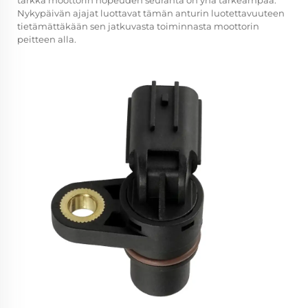
tarkka moottorin nopeuden seuranta on yhä tärkeämpää.
Nykypäivän ajajat luottavat tämän anturin luotettavuuteen
tietämättäkään sen jatkuvasta toiminnasta moottorin
peitteen alla.