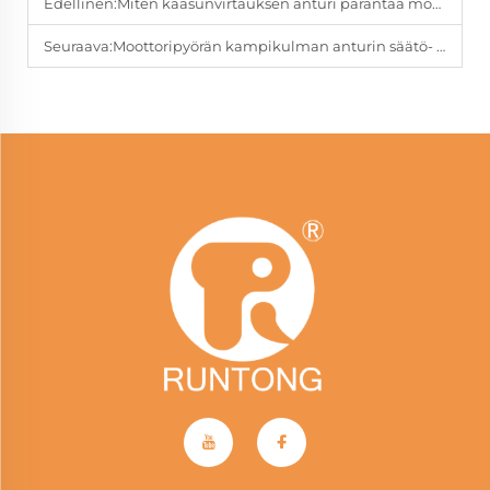
Edellinen:
Miten kaasunvirtauksen anturi parantaa moottoripyörän moottorin ohjausta?
Seuraava:
Moottoripyörän kampikulman anturin säätö- ja optimointitekniikat