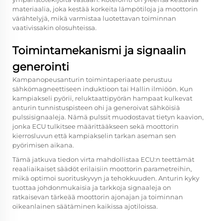
materiaalia, joka kestää korkeita lämpötiloja ja moottorin
värähtelyjä, mikä varmistaa luotettavan toiminnan
vaativissakin olosuhteissa.
Toimintamekanismi ja signaalin
generointi
Kampanopeusanturin toimintaperiaate perustuu
sähkömagneettiseen induktioon tai Hallin ilmiöön. Kun
kampiakseli pyörii, reluktaattipyörän hampaat kulkevat
anturin tunnistuspisteen ohi ja generoivat sähköisiä
pulssisignaaleja. Nämä pulssit muodostavat tietyn kaavion,
jonka ECU tulkitsee määrittääkseen sekä moottorin
kierrosluvun että kampiakselin tarkan aseman sen
pyörimisen aikana.
Tämä jatkuva tiedon virta mahdollistaa ECU:n teettämät
reaaliaikaiset säädöt erilaisiin moottorin parametreihin,
mikä optimoi suorituskyvyn ja tehokkuuden. Anturin kyky
tuottaa johdonmukaisia ja tarkkoja signaaleja on
ratkaisevan tärkeää moottorin ajonajan ja toiminnan
oikeanlainen säätäminen kaikissa ajotiloissa.