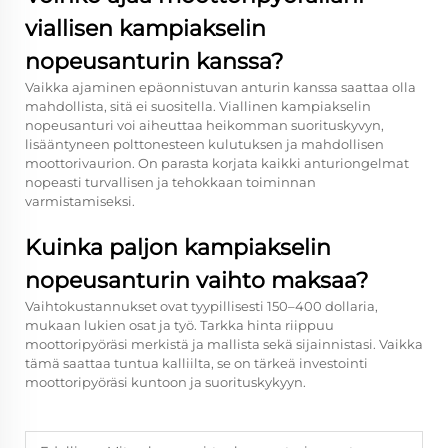
viallisen kampiakselin
nopeusanturin kanssa?
Vaikka ajaminen epäonnistuvan anturin kanssa saattaa olla
mahdollista, sitä ei suositella. Viallinen kampiakselin
nopeusanturi voi aiheuttaa heikomman suorituskyvyn,
lisääntyneen polttonesteen kulutuksen ja mahdollisen
moottorivaurion. On parasta korjata kaikki anturiongelmat
nopeasti turvallisen ja tehokkaan toiminnan
varmistamiseksi.
Kuinka paljon kampiakselin
nopeusanturin vaihto maksaa?
Vaihtokustannukset ovat tyypillisesti 150–400 dollaria,
mukaan lukien osat ja työ. Tarkka hinta riippuu
moottoripyöräsi merkistä ja mallista sekä sijainnistasi. Vaikka
tämä saattaa tuntua kalliilta, se on tärkeä investointi
moottoripyöräsi kuntoon ja suorituskykyyn.