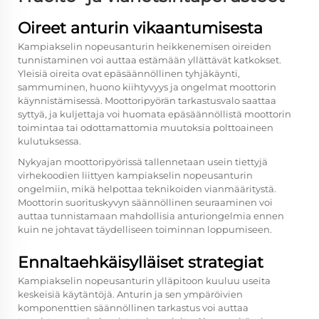
Oireet anturin vikaantumisesta
Kampiakselin nopeusanturin heikkenemisen oireiden
tunnistaminen voi auttaa estämään yllättävät katkokset.
Yleisiä oireita ovat epäsäännöllinen tyhjäkäynti,
sammuminen, huono kiihtyvyys ja ongelmat moottorin
käynnistämisessä. Moottoripyörän tarkastusvalo saattaa
syttyä, ja kuljettaja voi huomata epäsäännöllistä moottorin
toimintaa tai odottamattomia muutoksia polttoaineen
kulutuksessa.
Nykyajan moottoripyörissä tallennetaan usein tiettyjä
virhekoodien liittyen kampiakselin nopeusanturin
ongelmiin, mikä helpottaa teknikoiden vianmääritystä.
Moottorin suorituskyvyn säännöllinen seuraaminen voi
auttaa tunnistamaan mahdollisia anturiongelmia ennen
kuin ne johtavat täydelliseen toiminnan loppumiseen.
Ennaltaehkäisylläiset strategiat
Kampiakselin nopeusanturin ylläpitoon kuuluu useita
keskeisiä käytäntöjä. Anturin ja sen ympäröivien
komponenttien säännöllinen tarkastus voi auttaa