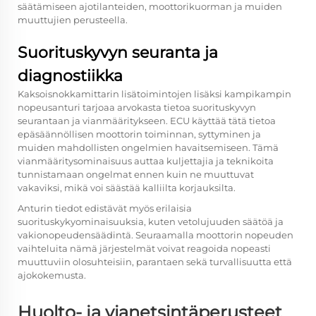
säätämiseen ajotilanteiden, moottorikuorman ja muiden
muuttujien perusteella.
Suorituskyvyn seuranta ja
diagnostiikka
Kaksoisnokkamittarin lisätoimintojen lisäksi kampikampin
nopeusanturi tarjoaa arvokasta tietoa suorituskyvyn
seurantaan ja vianmääritykseen. ECU käyttää tätä tietoa
epäsäännöllisen moottorin toiminnan, syttyminen ja
muiden mahdollisten ongelmien havaitsemiseen. Tämä
vianmääritysominaisuus auttaa kuljettajia ja teknikoita
tunnistamaan ongelmat ennen kuin ne muuttuvat
vakaviksi, mikä voi säästää kalliilta korjauksilta.
Anturin tiedot edistävät myös erilaisia
suorituskykyominaisuuksia, kuten vetolujuuden säätöä ja
vakionopeudensäädintä. Seuraamalla moottorin nopeuden
vaihteluita nämä järjestelmät voivat reagoida nopeasti
muuttuviin olosuhteisiin, parantaen sekä turvallisuutta että
ajokokemusta.
Huolto- ja vianetsintäperusteet