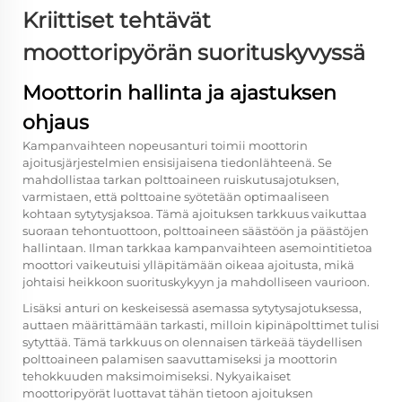
Kriittiset tehtävät
moottoripyörän suorituskyvyssä
Moottorin hallinta ja ajastuksen
ohjaus
Kampanvaihteen nopeusanturi toimii moottorin
ajoitusjärjestelmien ensisijaisena tiedonlähteenä. Se
mahdollistaa tarkan polttoaineen ruiskutusajotuksen,
varmistaen, että polttoaine syötetään optimaaliseen
kohtaan sytytysjaksoa. Tämä ajoituksen tarkkuus vaikuttaa
suoraan tehontuottoon, polttoaineen säästöön ja päästöjen
hallintaan. Ilman tarkkaa kampanvaihteen asemointitietoa
moottori vaikeutuisi ylläpitämään oikeaa ajoitusta, mikä
johtaisi heikkoon suorituskykyyn ja mahdolliseen vaurioon.
Lisäksi anturi on keskeisessä asemassa sytytysajotuksessa,
auttaen määrittämään tarkasti, milloin kipinäpolttimet tulisi
sytyttää. Tämä tarkkuus on olennaisen tärkeää täydellisen
polttoaineen palamisen saavuttamiseksi ja moottorin
tehokkuuden maksimoimiseksi. Nykyaikaiset
moottoripyörät luottavat tähän tietoon ajoituksen