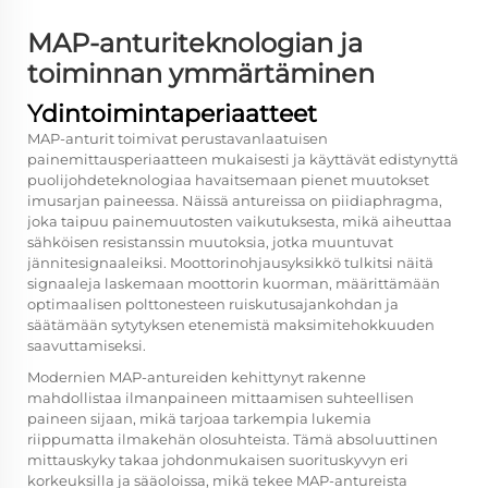
MAP-anturiteknologian ja
toiminnan ymmärtäminen
Ydintoimintaperiaatteet
MAP-anturit toimivat perustavanlaatuisen
painemittausperiaatteen mukaisesti ja käyttävät edistynyttä
puolijohdeteknologiaa havaitsemaan pienet muutokset
imusarjan paineessa. Näissä antureissa on piidiaphragma,
joka taipuu painemuutosten vaikutuksesta, mikä aiheuttaa
sähköisen resistanssin muutoksia, jotka muuntuvat
jännitesignaaleiksi. Moottorinohjausyksikkö tulkitsi näitä
signaaleja laskemaan moottorin kuorman, määrittämään
optimaalisen polttonesteen ruiskutusajankohdan ja
säätämään sytytyksen etenemistä maksimitehokkuuden
saavuttamiseksi.
Modernien MAP-antureiden kehittynyt rakenne
mahdollistaa ilmanpaineen mittaamisen suhteellisen
paineen sijaan, mikä tarjoaa tarkempia lukemia
riippumatta ilmakehän olosuhteista. Tämä absoluuttinen
mittauskyky takaa johdonmukaisen suorituskyvyn eri
korkeuksilla ja sääoloissa, mikä tekee MAP-antureista