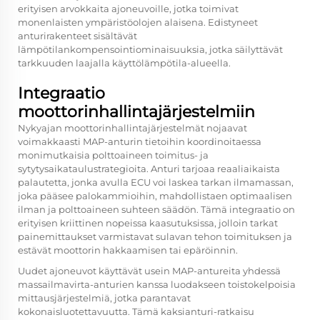
erityisen arvokkaita ajoneuvoille, jotka toimivat
monenlaisten ympäristöolojen alaisena. Edistyneet
anturirakenteet sisältävät
lämpötilankompensointiominaisuuksia, jotka säilyttävät
tarkkuuden laajalla käyttölämpötila-alueella.
Integraatio
moottorinhallintajärjestelmiin
Nykyajan moottorinhallintajärjestelmät nojaavat
voimakkaasti MAP-anturin tietoihin koordinoitaessa
monimutkaisia polttoaineen toimitus- ja
sytytysaikataulustrategioita. Anturi tarjoaa reaaliaikaista
palautetta, jonka avulla ECU voi laskea tarkan ilmamassan,
joka pääsee palokammioihin, mahdollistaen optimaalisen
ilman ja polttoaineen suhteen säädön. Tämä integraatio on
erityisen kriittinen nopeissa kaasutuksissa, jolloin tarkat
painemittaukset varmistavat sulavan tehon toimituksen ja
estävät moottorin hakkaamisen tai epäröinnin.
Uudet ajoneuvot käyttävät usein MAP-antureita yhdessä
massailmavirta-anturien kanssa luodakseen toistokelpoisia
mittausjärjestelmiä, jotka parantavat
kokonaisluotettavuutta. Tämä kaksianturi-ratkaisu