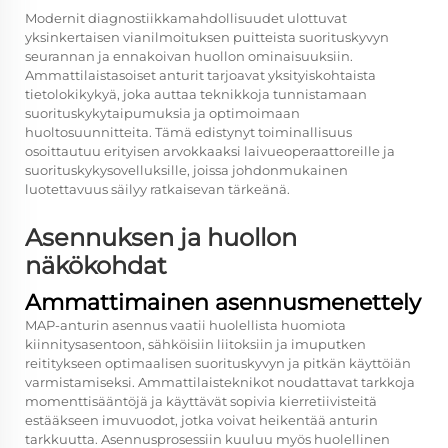
Modernit diagnostiikkamahdollisuudet ulottuvat
yksinkertaisen vianilmoituksen puitteista suorituskyvyn
seurannan ja ennakoivan huollon ominaisuuksiin.
Ammattilaistasoiset anturit tarjoavat yksityiskohtaista
tietolokikykyä, joka auttaa teknikkoja tunnistamaan
suorituskykytaipumuksia ja optimoimaan
huoltosuunnitteita. Tämä edistynyt toiminallisuus
osoittautuu erityisen arvokkaaksi laivueoperaattoreille ja
suorituskykysovelluksille, joissa johdonmukainen
luotettavuus säilyy ratkaisevan tärkeänä.
Asennuksen ja huollon
näkökohdat
Ammattimainen asennusmenettely
MAP-anturin asennus vaatii huolellista huomiota
kiinnitysasentoon, sähköisiin liitoksiin ja imuputken
reititykseen optimaalisen suorituskyvyn ja pitkän käyttöiän
varmistamiseksi. Ammattilaisteknikot noudattavat tarkkoja
momenttisääntöjä ja käyttävät sopivia kierretiivisteitä
estääkseen imuvuodot, jotka voivat heikentää anturin
tarkkuutta. Asennusprosessiin kuuluu myös huolellinen