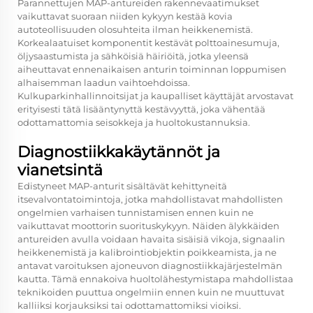
Parannettujen MAP-antureiden rakennevaatimukset
vaikuttavat suoraan niiden kykyyn kestää kovia
autoteollisuuden olosuhteita ilman heikkenemistä.
Korkealaatuiset komponentit kestävät polttoainesumuja,
öljysaastumista ja sähköisiä häiriöitä, jotka yleensä
aiheuttavat ennenaikaisen anturin toiminnan loppumisen
alhaisemman laadun vaihtoehdoissa.
Kulkuparkinhallinnoitsijat ja kaupalliset käyttäjät arvostavat
erityisesti tätä lisääntynyttä kestävyyttä, joka vähentää
odottamattomia seisokkeja ja huoltokustannuksia.
Diagnostiikkakäytännöt ja
vianetsintä
Edistyneet MAP-anturit sisältävät kehittyneitä
itsevalvontatoimintoja, jotka mahdollistavat mahdollisten
ongelmien varhaisen tunnistamisen ennen kuin ne
vaikuttavat moottorin suorituskykyyn. Näiden älykkäiden
antureiden avulla voidaan havaita sisäisiä vikoja, signaalin
heikkenemistä ja kalibrointiobjektin poikkeamista, ja ne
antavat varoituksen ajoneuvon diagnostiikkajärjestelmän
kautta. Tämä ennakoiva huoltolähestymistapa mahdollistaa
teknikoiden puuttua ongelmiin ennen kuin ne muuttuvat
kalliiksi korjauksiksi tai odottamattomiksi vioiksi.