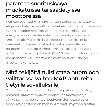
parantaa suorituskykyä
muokatuissa tai säädetyissä
moottoreissa
Korkean suorituskyvyn MAP-anturit tarjoavat merkittäviä
etuja muokatuille moottoreille tarkempien painemittausten
ja nopeampien reaktionaikojen ansiosta, mikä tukee
edistyneitä säätöstrategioita. Suorituskykyä korostavat
anturit sisältävät usein laajennetut mittausalueet ja
parannetun signaalin vakautta, mikä mahdollistaa
rohkeammat säätöparametrit. Ammattimaiset säätäjät
määrittelevät usein päivitettyjä MAP-antureita olennaisiksi
komponenteiksi luotettavissa korkean suorituskyvyn
moottorirakenteissa.
Mitä tekijöitä tulisi ottaa huomioon
valittaessa vaihto-MAP-antureita
tietyille sovelluksille
Tärkeisiin valintatekijöihin kuuluvat painemittausalue,
reagointiaikavaatimukset, lämpötilan käyttörajat ja
sähköisen liittimen yhteensopivuus olemassa olevien
ajoneuvojärjestelmien kanssa. Ammatti käyttöön saattaa