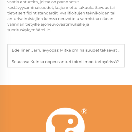
vaatia antureita, joissa on parannetut
kestävyysominaisuudet, laajennettu takuukattavuus tai
tietyt sertifiointistandardit. Kvalifioitujen teknikoiden tai
anturivalmistajien kanssa neuvottelu varmistaa oikean
valinnan tietyille ajoneuvovaatimuksille ja
suorituskykymääreille.
Edellinen:
Jarrulevyopas: Mitkä ominaisuudet takaavat suurimman pysähtymisvoiman
Seuraava:
Kuinka nopeusanturi toimii moottoripyörissä?