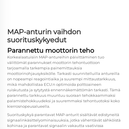
MAP-anturin vaihdon
suorituskykyedut
Parannettu moottorin teho
Korkealaatuisiin MAP-antureihin päivittäminen tuo
välittömät parannukset moottorin tehontuottoon
tarjoamalla tarkempia painemittauksia
moottorinohjausyksikölle. Tarkasti suunnitelluilla antureilla
on nopeampi reagointiaika ja suurempi mittaustarkkuus,
mikä mahdollistaa ECU:n optimoida polttoaineen
ruiskutusta ja sytytystä ennennäkemättömän tarkasti. Tämä
parannettu tarkkuus muuntuu suoraan tehokkaammaksi
palamistehokkuudeksi ja suuremmaksi tehontuotoksi koko
kierrosnopeusalueella.
Suorituskykyä parantavat MAP-anturit sisältävät edistyneitä
signaalinkäsittelyominaisuuksia, jotka vähentävät sähköistä
kohinaa ja parantavat signaalin vakautta vaativissa