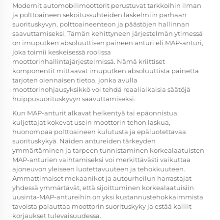
Modernit automobilimoottorit perustuvat tarkkoihin ilman
ja polttoaineen sekoitussuhteiden laskelmiin parhaan
suorituskyvyn, polttoaineenteon ja päästöjen hallinnan
saavuttamiseksi. Tämän kehittyneen järjestelmän ytimessä
on imuputken absoluuttisen paineen anturi eli MAP-anturi,
joka toimii keskeisessä roolissa
moottorinhallintajärjestelmissä. Nämä kriittiset
komponentit mittaavat imuputken absoluuttista painetta
tarjoten olennaisen tietoa, jonka avulla
moottorinohjausyksikkö voi tehdä reaaliaikaisia säätöjä
huippusuorituskyvyn saavuttamiseksi.
Kun MAP-anturit alkavat heikentyä tai epäonnistua,
kuljettajat kokevat usein moottorin tehon laskua,
huonompaa polttoaineen kulutusta ja epäluotettavaa
suorituskykyä. Näiden antureiden tärkeyden
ymmärtäminen ja tarpeen tunnistaminen korkealaatuisten
MAP-anturien vaihtamiseksi voi merkittävästi vaikuttaa
ajoneuvon yleiseen luotettavuuteen ja tehokkuuteen.
Ammattimaiset mekaanikot ja autourheilun harrastajat
yhdessä ymmärtävät, että sijoittuminen korkealaatuisiin
uusinta-MAP-antureihin on yksi kustannustehokkaimmista
tavoista palauttaa moottorin suorituskyky ja estää kalliit
korjaukset tulevaisuudessa.