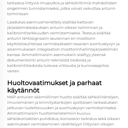
tarkastus liittyviä imuputkia ja sähköliittimiä mahdollisten
ongelmien tunnistamiseksi, jotka voivat vaikuttaa anturin
toimintaan.
Laadukas asennusmenettely sisältää kattavan
järjestelmätestauksen anturin oikean toiminnan ja
kalibrointitarkkuuden varmistamiseksi. Testaus sisältää
anturin lähtösignaalin seurannan eri moottorin
käyttöolosuhteissa varmistaakseen tasaisen suorituskyvyn ja
asianmukaisen integraation moottorinhallintajärjestelmän
kanssa. Ammattimaisiin asennuksiin sisältyy yleensä
dokumentointi anturin teknisistä tiedoista ja
kalibrointitiedoista tulevaa viittausta ja kunnossapitoa
varten.
Huoltovaatimukset ja parhaat
käytännöt
MAP-anturien säännöllinen huolto sisältää sähköliitäntöjen,
imuviemärien ja kiinnitystankojen ajoittaisen tarkastuksen
jatkuvan luotettavuuden ja suorituskyvyn varmistamiseksi.
Ammattimaisiin huoltomenetelmiin kuuluu
sähkökontaktien puhdistus, korroosion tarkistus sekä oikean
asennuksen varmistaminen värähtelyyn liittyvien vikojen