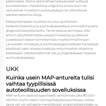
estämiseksi. Nämä säännölliset tarkastukset auttavat
tunnistamaan mahdollisia ongelmia ennen kuin ne
vaikuttavat moottorin suorituskykyyn tai aiheuttavat
odottamattomia vikoja.
Edistyneempään huoltoon kuuluu ajoittainen
kalibrointitarkistus ja suorituskykytestaus ammattimaisella
diagnostiikkalaitteistolla. Tämä testaus varmistaa, että
anturit säilyttävät tarkkuusvaatimuksensa ja jatkavat
luotettavan tiedon toimittamista moottorinhallintaan.
Laivueiden omistajat ja suorituskykypainotteiset harrastajat
käyttävät usein aikataulutettuja anturinvaihto-ohjelmia
estääkseen odottamattomat viat ja ylläpitääkseen tasaisia
suorituskykytasoja.
UKK
Kuinka usein MAP-antureita tulisi
vaihtaa tyypillisissä
autoteollisuuden sovelluksissa
MAP-anturit vaativat tyypillisesti vaihtamista joka 80 000–
120 000 mailin välein normaalikäyttöolosuhteissa, vaikka
tämä väli voi vaihdella merkittävästi ympäristötekijöiden ja