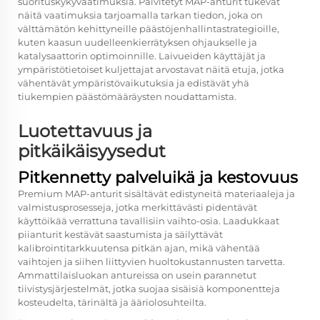
suorituskykyvaatimuksia. Päivitetyt MAP-anturit tukevat
näitä vaatimuksia tarjoamalla tarkan tiedon, joka on
välttämätön kehittyneille päästöjenhallintastrategioille,
kuten kaasun uudelleenkierrätyksen ohjaukselle ja
katalysaattorin optimoinnille. Laivueiden käyttäjät ja
ympäristötietoiset kuljettajat arvostavat näitä etuja, jotka
vähentävät ympäristövaikutuksia ja edistävät yhä
tiukempien päästömääräysten noudattamista.
Luotettavuus ja
pitkäikäisyysedut
Pitkennetty palveluikä ja kestovuus
Premium MAP-anturit sisältävät edistyneitä materiaaleja ja
valmistusprosesseja, jotka merkittävästi pidentävät
käyttöikää verrattuna tavallisiin vaihto-osia. Laadukkaat
piianturit kestävät saastumista ja säilyttävät
kalibrointitarkkuutensa pitkän ajan, mikä vähentää
vaihtojen ja siihen liittyvien huoltokustannusten tarvetta.
Ammattilaisluokan antureissa on usein parannetut
tiivistysjärjestelmät, jotka suojaa sisäisiä komponentteja
kosteudelta, tärinältä ja ääriolosuhteilta.