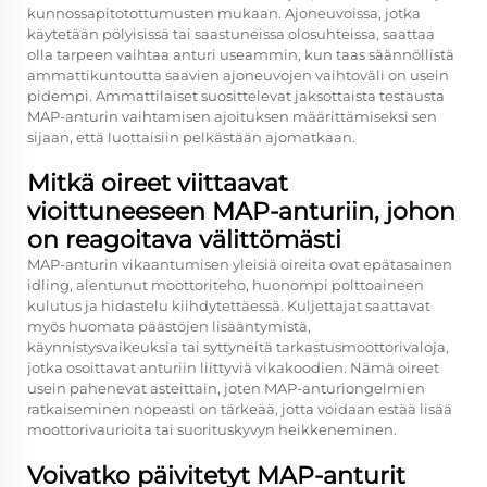
kunnossapitotottumusten mukaan. Ajoneuvoissa, jotka
käytetään pölyisissä tai saastuneissa olosuhteissa, saattaa
olla tarpeen vaihtaa anturi useammin, kun taas säännöllistä
ammattikuntoutta saavien ajoneuvojen vaihtoväli on usein
pidempi. Ammattilaiset suosittelevat jaksottaista testausta
MAP-anturin vaihtamisen ajoituksen määrittämiseksi sen
sijaan, että luottaisiin pelkästään ajomatkaan.
Mitkä oireet viittaavat
vioittuneeseen MAP-anturiin, johon
on reagoitava välittömästi
MAP-anturin vikaantumisen yleisiä oireita ovat epätasainen
idling, alentunut moottoriteho, huonompi polttoaineen
kulutus ja hidastelu kiihdytettäessä. Kuljettajat saattavat
myös huomata päästöjen lisääntymistä,
käynnistysvaikeuksia tai syttyneitä tarkastusmoottorivaloja,
jotka osoittavat anturiin liittyviä vikakoodien. Nämä oireet
usein pahenevat asteittain, joten MAP-anturiongelmien
ratkaiseminen nopeasti on tärkeää, jotta voidaan estää lisää
moottorivaurioita tai suorituskyvyn heikkeneminen.
Voivatko päivitetyt MAP-anturit