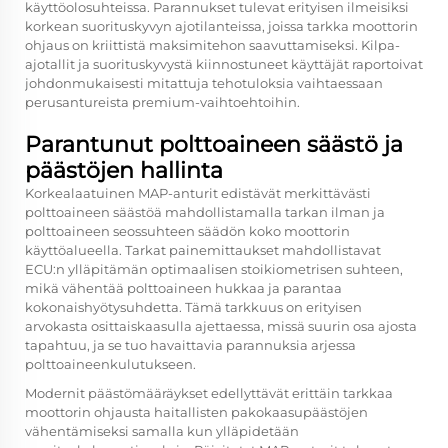
käyttöolosuhteissa. Parannukset tulevat erityisen ilmeisiksi
korkean suorituskyvyn ajotilanteissa, joissa tarkka moottorin
ohjaus on kriittistä maksimitehon saavuttamiseksi. Kilpa-
ajotallit ja suorituskyvystä kiinnostuneet käyttäjät raportoivat
johdonmukaisesti mitattuja tehotuloksia vaihtaessaan
perusantureista premium-vaihtoehtoihin.
Parantunut polttoaineen säästö ja
päästöjen hallinta
Korkealaatuinen
MAP-anturit
edistävät merkittävästi
polttoaineen säästöä mahdollistamalla tarkan ilman ja
polttoaineen seossuhteen säädön koko moottorin
käyttöalueella. Tarkat painemittaukset mahdollistavat
ECU:n ylläpitämän optimaalisen stoikiometrisen suhteen,
mikä vähentää polttoaineen hukkaa ja parantaa
kokonaishyötysuhdetta. Tämä tarkkuus on erityisen
arvokasta osittaiskaasulla ajettaessa, missä suurin osa ajosta
tapahtuu, ja se tuo havaittavia parannuksia arjessa
polttoaineenkulutukseen.
Modernit päästömääräykset edellyttävät erittäin tarkkaa
moottorin ohjausta haitallisten pakokaasupäästöjen
vähentämiseksi samalla kun ylläpidetään