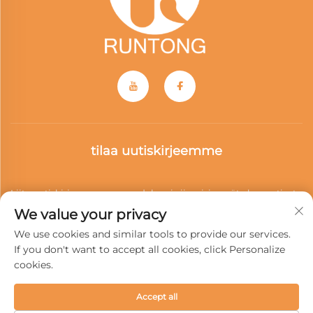
tilaa uutiskirjeemme
Liity uutiskirjeeseemme saadaksesi viimeisimmät alan uutiset,
We value your privacy
päivitykset ja meidän tiimin antamat näkemykset.
We use cookies and similar tools to provide our services.
If you don't want to accept all cookies, click Personalize
cookies.
Tilaa
Accept all