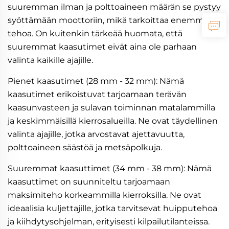
suuremman ilman ja polttoaineen määrän se pystyy
syöttämään moottoriin, mikä tarkoittaa enemmän
tehoa. On kuitenkin tärkeää huomata, että
suuremmat kaasutimet eivät aina ole parhaan
valinta kaikille ajajille.
Pienet kaasutimet (28 mm - 32 mm): Nämä
kaasutimet erikoistuvat tarjoamaan terävän
kaasunvasteen ja sulavan toiminnan matalammilla
ja keskimmäisillä kierrosalueilla. Ne ovat täydellinen
valinta ajajille, jotka arvostavat ajettavuutta,
polttoaineen säästöä ja metsäpolkuja.
Suuremmat kaasuttimet (34 mm - 38 mm): Nämä
kaasuttimet on suunniteltu tarjoamaan
maksimiteho korkeammilla kierroksilla. Ne ovat
ideaalisia kuljettajille, jotka tarvitsevat huipputehoa
ja kiihdytysohjelman, erityisesti kilpailutilanteissa.