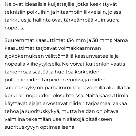
Ne ovat ideaalisia kuljettajille, jotka keskittyvät
teknisiin polkuihin ja hitaampiin liikkeisiin, joissa
tarkkuus ja hallinta ovat tärkeämpää kuin suora
nopeus.
Suuremmat kaasuttimet (34 mm ja 38 mm): Nämä
kaasuttimet tarjoavat voimakkaamman
ajokokemuksen välittömällä kaasunvasteella ja
nopealla kiihdytyksellä. Ne voivat kuitenkin vaatia
tarkempaa säätöä ja huoltoa korkeiden
polttoaineiden tarpeiden vuoksi, ja niiden
suorituskyky on parhaimmillaan avoimilla alueilla tai
korkean nopeuden olosuhteissa. Näitä kaasuttimia
käyttävät ajajat arvostavat niiden tarjoamaa raakaa
tehoa ja suorituskykyä, mutta heidän on oltava
valmiina tekemään usein säätöjä pitääkseen
suorituskyvyn optimaalisena.