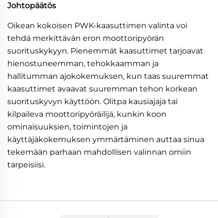
Johtopäätös
Oikean kokoisen PWK-kaasuttimen valinta voi
tehdä merkittävän eron moottoripyörän
suorituskykyyn. Pienemmät kaasuttimet tarjoavat
hienostuneemman, tehokkaamman ja
hallitumman ajokokemuksen, kun taas suuremmat
kaasuttimet avaavat suuremman tehon korkean
suorituskyvyn käyttöön. Olitpa kausiajaja tai
kilpaileva moottoripyöräilijä, kunkin koon
ominaisuuksien, toimintojen ja
käyttäjäkokemuksen ymmärtäminen auttaa sinua
tekemään parhaan mahdollisen valinnan omiin
tarpeisiisi.