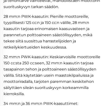
ja tehontarve vaihtelevat, mahdollistaen moottorin
suorituskyvyn tarkan säädön.
28 mm:n PWK-kaasutin: Pienille moottoreille,
tyypillisesti 125 cc:n ja 150 cc:n välille, 28 mm:n
kaasutin tarjoaa erinomaisen kaasuvasteen ja
parannetun polttoaineen säästöllisyyden, mikä
tekee siitä suosittua harrastelijoiden ja
retkeilykiertueiden keskuudessa.
32 mm:n PWK-kaasutin: Keskiarvoisille moottoreille
150 cc:sta 250 cc:seen, 32 mm:n kaasutin tarjoaa
tasapainon tehon ja polttoaineen säästöllisyyden
välillä. Sitä käytetään usein maastokilpailuissa ja
moottoriradalla, tarjoten paremman keskitehon
säilyttäen sileän suorituskyvyn korkeammilla
kierroksilla.
34 mm:n ja 36 mm:n PWK-kaasuttimet: