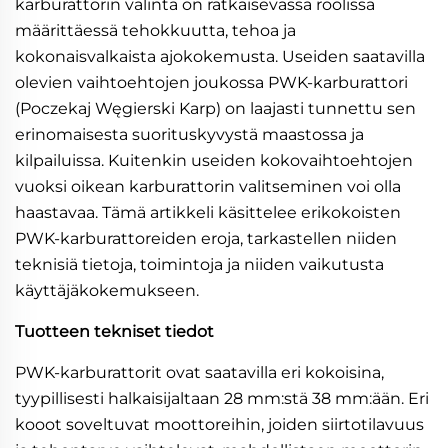
karburattorin valinta on ratkaisevassa roolissa
määrittäessä tehokkuutta, tehoa ja
kokonaisvalkaista ajokokemusta. Useiden saatavilla
olevien vaihtoehtojen joukossa PWK-karburattori
(Poczekaj Węgierski Karp) on laajasti tunnettu sen
erinomaisesta suorituskyvystä maastossa ja
kilpailuissa. Kuitenkin useiden kokovaihtoehtojen
vuoksi oikean karburattorin valitseminen voi olla
haastavaa. Tämä artikkeli käsittelee erikokoisten
PWK-karburattoreiden eroja, tarkastellen niiden
teknisiä tietoja, toimintoja ja niiden vaikutusta
käyttäjäkokemukseen.
Tuotteen tekniset tiedot
PWK-karburattorit ovat saatavilla eri kokoisina,
tyypillisesti halkaisijaltaan 28 mm:stä 38 mm:ään. Eri
kooot soveltuvat moottoreihin, joiden siirtotilavuus