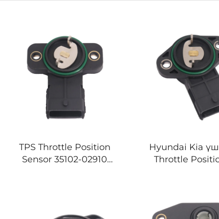
TPS Throttle Position
Hyundai Kia үш
Sensor 35102-02910
Throttle Posit
35170-02000 Hyundai
Sensor 35170-
Kia Morning Picanto
5S9673 TPS
үшін