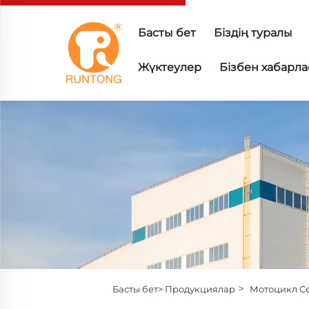
Басты бет
Біздің туралы
Жүктеулер
Бізбен хабарл
>
Басты бет>
Продукциялар
Мотоцикл С