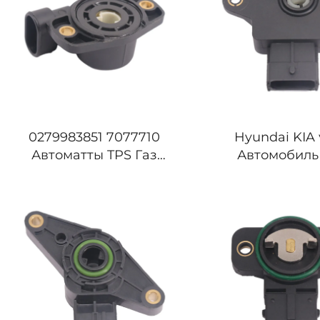
0279983851 7077710
Hyundai KIA
Автоматты TPS Газ
Автомобиль
реттелуі сенсоры FIAT
дроссельдік те
RENAULT 9945634
орнын анық
5S12163
сенсоры 35170
35170-235