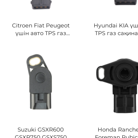
Citroen Fiat Peugeot
Hyundai KIA үш
үшін авто TPS газ
TPS газ сақин
реттегіш орны сенсоры
орнын анық
9565855480 1920N0
құрылғысы 3510
TH292 5S5182 
Suzuki GSXR600
Honda Ranche
GSXR750 GSXS750
Foreman Rubic