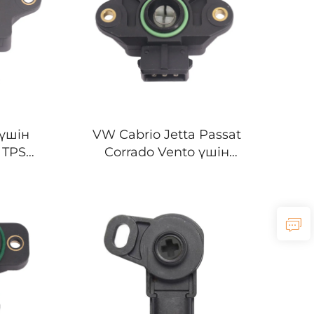
сенсоры
 үшін
VW Cabrio Jetta Passat
 TPS
Corrado Vento үшін
сіктің
авто TPS газ реттегіш
тау
орны сенсоры
-22600
037907385Q
00