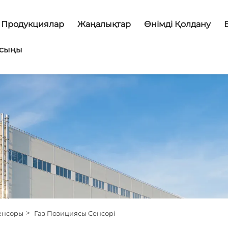
Продукциялар
Жаңалықтар
Өнімді Қолдану
асыңы
>
енсоры
Газ Позициясы Сенсорі