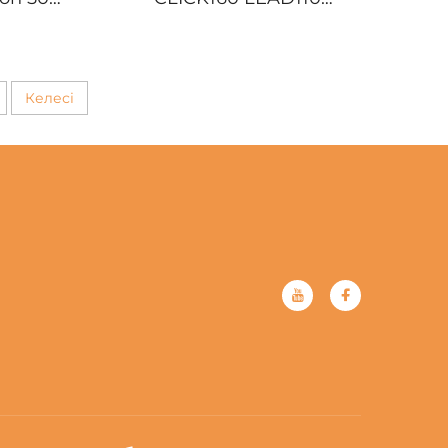
 16061-
16410-K0J-N01
ындылық
Мотоциклдің TPS
Қарықтырғыш позиция
датчигі
Келесі