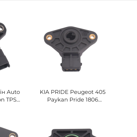
ін Auto
KIA PRIDE Peugeot 405
ion TPS
Paykan Pride 1806
26910
1RCA1806 үшін
4221
Автоматты газ
тостағаншасының
орнын анықтау