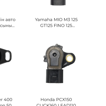
ін авто
Yamaha MIO M3 125
асының
GT125 FINO 125
тау
Мотоциклеттің және
2-38610
самосвалдың TPS
TPS4146
қарқындылық датчигі
r 400
Honda PCX150
on 500
CLICK160 LEAD110