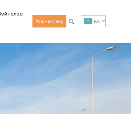
Бейнелер
Ұсыныс алу
KK