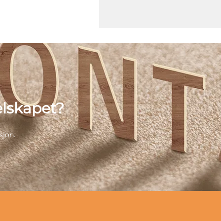
lskapet?
sjon.