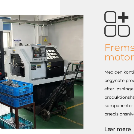
Fremst
motor
Med den konti
begyndte pro
efter løsninge
produktionsha
komponenter i
præcisionsnive
Lær mere