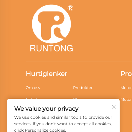
Hurtiglenker
Pro
Om oss
Produkter
Motor
Nyheter
Blogg
Motor
We value your privacy
Anvendelse
Videoer
We use cookies and similar tools to provide our
Nedlastinger
Kontakt Oss
services. If you don't want to accept all cookies,
click Personalize cookies.