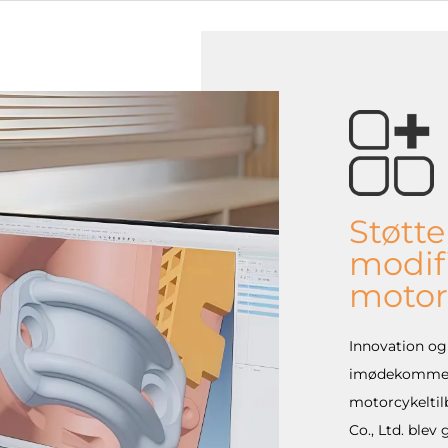
Støtte
modifi
motor
Innovation og 
imødekomme d
motorcykeltil
Co., Ltd. blev