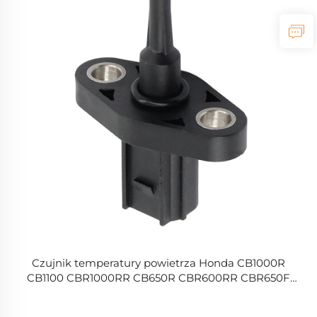
Czujnik temperatury powietrza Honda CB1000R
CB1100 CBR1000RR CB650R CBR600RR CBR650F
CBR650R