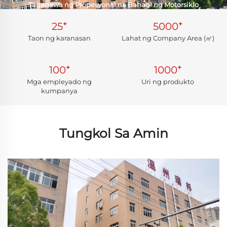
Tagagawa ng Propesyonal na Bahagi ng Motorsiklo
+
+
25
5000
Taon ng karanasan
Lahat ng Company Area (㎡)
+
+
100
1000
Mga empleyado ng
Uri ng produkto
kumpanya
Tungkol Sa Amin