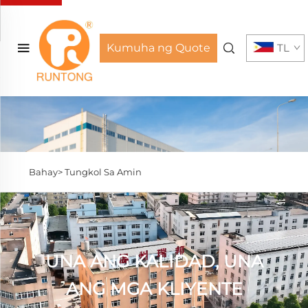
Kumuha ng Quote
TL
Bahay>
Tungkol Sa Amin
UNA ANG KALIDAD, UNA
ANG MGA KLIYENTE