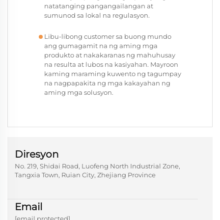
natatanging pangangailangan at
sumunod sa lokal na regulasyon.
Libu-libong customer sa buong mundo
ang gumagamit na ng aming mga
produkto at nakakaranas ng mahuhusay
na resulta at lubos na kasiyahan. Mayroon
kaming maraming kuwento ng tagumpay
na nagpapakita ng mga kakayahan ng
aming mga solusyon.
Diresyon
No. 219, Shidai Road, Luofeng North Industrial Zone,
Tangxia Town, Ruian City, Zhejiang Province
Email
[email protected]