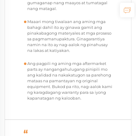
gumaganap nang maayos at tumatagal
nang matagal.
Maaari mong tiwalaan ang aming mga
bahagi dahil ito ay ginawa gamit ang
pinakabagong materyales at mga proseso
sa pagmamanupaktura. Ginagarantiya
namin na ito ay nag-aalok ng pinahusay
na lakas at katiyakan.
Ang pagpili ng aming mga aftermarket
parts ay nangangahulugang pinipili mo
ang kalidad na nakakatugon sa parehong
mataas na pamantayan ng original
equipment. Bukod pa rito, nag-aalok kami
ng karagdagang warranty para sa iyong
kapanatagan ng kalooban.
“