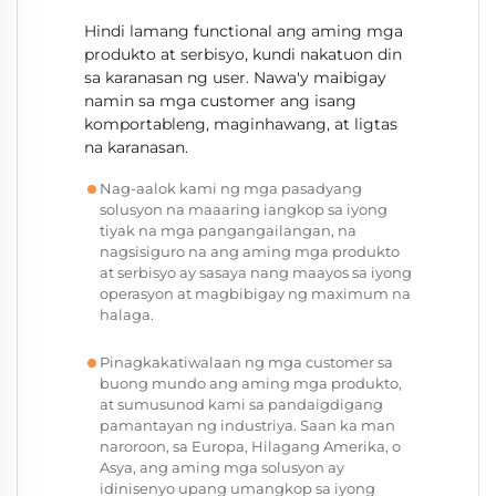
Hindi lamang functional ang aming mga
produkto at serbisyo, kundi nakatuon din
sa karanasan ng user. Nawa'y maibigay
namin sa mga customer ang isang
komportableng, maginhawang, at ligtas
na karanasan.
Nag-aalok kami ng mga pasadyang
solusyon na maaaring iangkop sa iyong
tiyak na mga pangangailangan, na
nagsisiguro na ang aming mga produkto
at serbisyo ay sasaya nang maayos sa iyong
operasyon at magbibigay ng maximum na
halaga.
Pinagkakatiwalaan ng mga customer sa
buong mundo ang aming mga produkto,
at sumusunod kami sa pandaigdigang
pamantayan ng industriya. Saan ka man
naroroon, sa Europa, Hilagang Amerika, o
Asya, ang aming mga solusyon ay
idinisenyo upang umangkop sa iyong