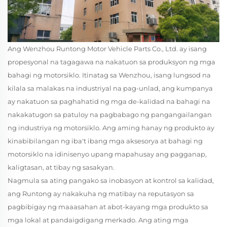
Ang Wenzhou Runtong Motor Vehicle Parts Co., Ltd. ay isang
propesyonal na tagagawa na nakatuon sa produksyon ng mga
bahagi ng motorsiklo. Itinatag sa Wenzhou, isang lungsod na
kilala sa malakas na industriyal na pag-unlad, ang kumpanya
ay nakatuon sa paghahatid ng mga de-kalidad na bahagi na
nakakatugon sa patuloy na pagbabago ng pangangailangan
ng industriya ng motorsiklo. Ang aming hanay ng produkto ay
kinabibilangan ng iba't ibang mga aksesorya at bahagi ng
motorsiklo na idinisenyo upang mapahusay ang pagganap,
kaligtasan, at tibay ng sasakyan.
Nagmula sa ating pangako sa inobasyon at kontrol sa kalidad,
ang Runtong ay nakakuha ng matibay na reputasyon sa
pagbibigay ng maaasahan at abot-kayang mga produkto sa
mga lokal at pandaigdigang merkado. Ang ating mga