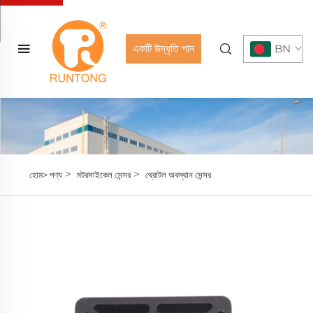
একটি উদ্ধৃতি পান
BN
>
>
হোম>
পণ্য
মটরসাইকেল সেন্সর
থ্রোটল অবস্থান সেন্সর