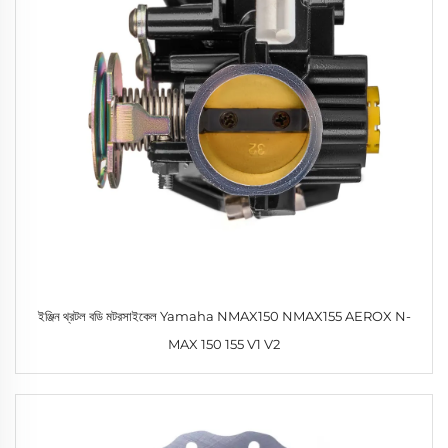
ইঞ্জিন থ্রটল বডি মটরসাইকেল Yamaha NMAX150 NMAX155 AEROX N-
MAX 150 155 V1 V2