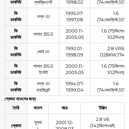
ডাবলিউ
ক্যাব্রিওলেট
1998.02
(74কেডব্লিউ,101প
ভি
1995.07-
1.6
গল্ফ III
ডাবলিউ
1997.08
(74কেডব্লিউ,101প
ভি
2000.11-
1.6 (75কিলোওয়াট
পাসাত B5.5
ডাবলিউ
2005.05
102পিএস)
ভি
1992.01-
2.8 VR6
জেটা III
ডাবলিউ
1998.09
(128KW,174P
ভি
পাসাত B5.5
2000.11-
1.6 (75কিলোওয়াট
ডাবলিউ
ইস্টেট
2005.05
102পিএস)
ভি
গল্ফ III
1994.07-
1.6
ডাবলিউ
ভ্যারিয়েন্ট
1999.04
(74কেডব্লিউ,101প
শ্কোডা মডেলের জন্য
তৈরি
মডেল
বছর
ইঞ্জিন
2.8 V6
সুপার্ব
2001.12-
স্কোদা
(142কিলোওয়াট,
I
2008.03