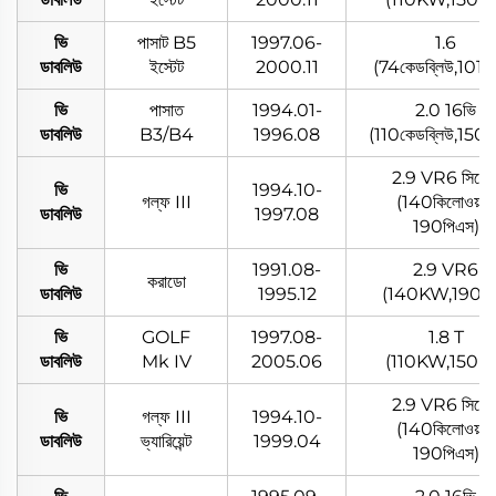
ভি
পাসাট B5
1997.06-
1.6
ডাবলিউ
ইস্টেট
2000.11
(74কেডব্লিউ,101প
ভি
পাসাত
1994.01-
2.0 16ভি
ডাবলিউ
B3/B4
1996.08
(110কেডব্লিউ,150প
2.9 VR6 সিঙ্ক্র
ভি
1994.10-
গল্ফ III
(140কিলোওয়াট,
ডাবলিউ
1997.08
190পিএস)
ভি
1991.08-
2.9 VR6
করাডো
ডাবলিউ
1995.12
(140KW,190P
ভি
GOLF
1997.08-
1.8 T
ডাবলিউ
Mk IV
2005.06
(110KW,150P
2.9 VR6 সিঙ্ক্র
ভি
গল্ফ III
1994.10-
(140কিলোওয়াট,
ডাবলিউ
ভ্যারিয়েন্ট
1999.04
190পিএস)