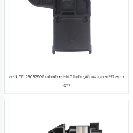
ডেলফি EFI 28082506 মোটরসাইকেল MAP ইনটেক ম্যানিফোল্ড অ্যাবসোলিউট প্রেশার
সেন্সর