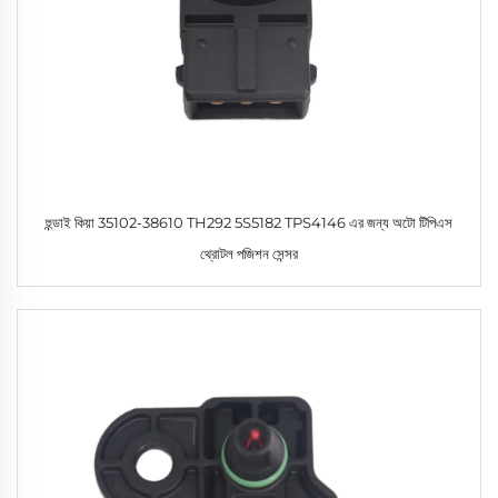
হুন্ডাই কিয়া 35102-38610 TH292 5S5182 TPS4146 এর জন্য অটো টিপিএস
থ্রোটল পজিশন সেন্সর