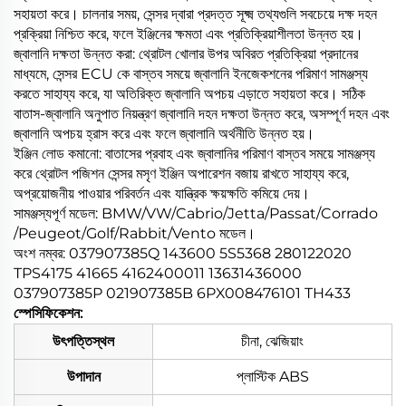
সহায়তা করে। চালনার সময়, সেন্সর দ্বারা প্রদত্ত সূক্ষ্ম তথ্যগুলি সবচেয়ে দক্ষ দহন
প্রক্রিয়া নিশ্চিত করে, ফলে ইঞ্জিনের ক্ষমতা এবং প্রতিক্রিয়াশীলতা উন্নত হয়।
জ্বালানি দক্ষতা উন্নত করা: থ্রোটল খোলার উপর অবিরত প্রতিক্রিয়া প্রদানের
মাধ্যমে, সেন্সর ECU কে বাস্তব সময়ে জ্বালানি ইনজেকশনের পরিমাণ সামঞ্জস্য
করতে সাহায্য করে, যা অতিরিক্ত জ্বালানি অপচয় এড়াতে সহায়তা করে। সঠিক
বাতাস-জ্বালানি অনুপাত নিয়ন্ত্রণ জ্বালানি দহন দক্ষতা উন্নত করে, অসম্পূর্ণ দহন এবং
জ্বালানি অপচয় হ্রাস করে এবং ফলে জ্বালানি অর্থনীতি উন্নত হয়।
ইঞ্জিন লোড কমানো: বাতাসের প্রবাহ এবং জ্বালানির পরিমাণ বাস্তব সময়ে সামঞ্জস্য
করে থ্রোটল পজিশন সেন্সর মসৃণ ইঞ্জিন অপারেশন বজায় রাখতে সাহায্য করে,
অপ্রয়োজনীয় পাওয়ার পরিবর্তন এবং যান্ত্রিক ক্ষয়ক্ষতি কমিয়ে দেয়।
সামঞ্জস্যপূর্ণ মডেল: BMW/VW/Cabrio/Jetta/Passat/Corrado
/Peugeot/Golf/Rabbit/Vento মডেল।
অংশ নম্বর: 037907385Q 143600 5S5368 280122020
TPS4175 41665 4162400011 13631436000
037907385P 021907385B 6PX008476101 TH433
স্পেসিফিকেশন:
উৎপত্তিস্থল
চীনা, ঝেজিয়াং
উপাদান
প্লাস্টিক ABS