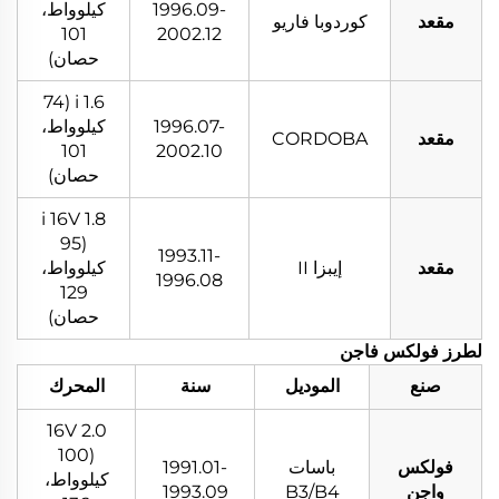
1996.09-
كيلوواط،
مقعد
كوردوبا فاريو
101
2002.12
حصان)
1.6 i (74
1996.07-
كيلوواط،
مقعد
CORDOBA
101
2002.10
حصان)
1.8 i 16V
(95
1993.11-
مقعد
إيبزا II
كيلوواط،
1996.08
129
حصان)
لطرز فولكس فاجن
صنع
الموديل
سنة
المحرك
2.0 16V
(100
فولكس
باسات
1991.01-
كيلوواط،
واجن
B3/B4
1993.09