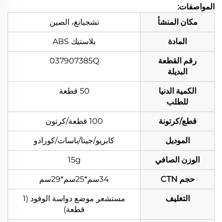
المواصفات:
مكان المنشأ
تشجيانغ، الصين
المادة
بلاستيك ABS
رقم القطعة
037907385Q
البديلة
الكمية الدنيا
50 قطعة
للطلب
قطع/كرتونة
100 قطعة/كرتون
الموديل
كابريو/جيتا/باسات/كورادو
الوزن الصافي
15g
حجم CTN
34سم*25سم*29سم
التغليف
مستشعر موضع دواسة الوقود (1
قطعة)