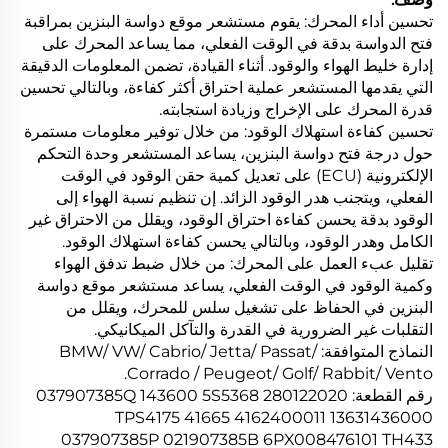
تحسين أداء المحرك: يقوم مستشعر موقع دواسة البنزين بمراقبة
فتح الدواسة بدقة في الوقت الفعلي، مما يساعد المحرك على
إدارة خليط الهواء والوقود. أثناء القيادة، تضمن المعلومات الدقيقة
التي يقدمها المستشعر عملية احتراق أكثر كفاءة، وبالتالي تحسين
قدرة المحرك على الإخراج وزيادة استجابته.
تحسين كفاءة استهلاك الوقود: من خلال توفير معلومات مستمرة
حول درجة فتح دواسة البنزين، يساعد المستشعر وحدة التحكم
الإلكترونية (ECU) على تعديل كمية حقن الوقود في الوقت
الفعلي، ويتجنب هدر الوقود الزائد. إن تنظيم نسبة الهواء إلى
الوقود بدقة يحسن كفاءة احتراق الوقود، ويقلل من الاحتراق غير
الكامل وهدر الوقود، وبالتالي يحسن كفاءة استهلاك الوقود.
تقليل عبء العمل على المحرك: من خلال ضبط تدفق الهواء
وكمية الوقود في الوقت الفعلي، يساعد مستشعر موقع دواسة
البنزين في الحفاظ على تشغيل سلس للمحرك، ويقلل من
التقلبات غير الضرورية في القدرة والتآكل الميكانيكي.
النماذج المتوافقة: BMW/ VW/ Cabrio/ Jetta/ Passat/
Corrado / Peugeot/ Golf/ Rabbit/ Vento.
رقم القطعة: 037907385Q 143600 5S5368 280122020
TPS4175 41665 4162400011 13631436000
037907385P 021907385B 6PX008476101 TH433