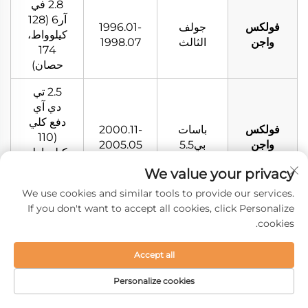
2.8 في
آر6 (128
فولكس
جولف
1996.01-
كيلوواط،
واجن
الثالث
1998.07
174
حصان)
2.5 تي
دي آي
دفع كلي
فولكس
باسات
2000.11-
(110
واجن
بي5.5
2005.05
كيلوواط،
150
We value your privacy
حصان)
We use cookies and similar tools to provide our services.
If you don't want to accept all cookies, click Personalize
2.0 (85
cookies.
فولكس
جولف
1999.08-
كيلو واط،
واجن
الرابع
2007.12
115
حصان)
Accept all
2.0 16V
Personalize cookies
باسات
(110
فولكس
1994.01-