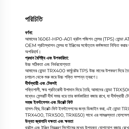
পরিচিতি
বর্ণনা:
আমাদের 16061-HP0-A01 থ্রটল পজিশন সেন্সর (TPS) হোন্ডা AT
OEM প্রতিস্থাপন সেন্সর যা ইঞ্জিনের সর্বোত্তম কর্মক্ষমতা নিশ্চিত করার 
অপরিহার্য।
প্রধান বৈশিষ্ট্য এবং উপকারিতা:
উচ্চ সঠিকতা এবং নির্ভরযোগ্যতা
আমাদের হোন্ডা TRX400 কার্বুরেটর TPS উচ্চ মানের উপকরণ দিয়ে তৈর
চলাচল থেকে শুরু করে উচ্চ শক্তি সম্পন্ন ত্বরণে।
দীর্ঘস্থায়ী এবং টেকসই
শক্তিশালী, ক্ষয় প্রতিরোধী উপাদান দিয়ে তৈরি, আমাদের হোন্ডা TRX5
মধ্যেও সেন্সরটি দীর্ঘ সময় ধরে তার কার্যকারিতা বজায় রাখে, যা দীর্ঘস্থায
সহজ ইনস্টলেশন এবং ডিরেক্ট ফিট
হাসল-ফ্রি, ডিরেক্ট-ফিট ইনস্টলেশনের জন্য ডিজাইন করা, এই হোন্ডা T
TRX400, TRX500, TRX650) সাথে এর সামঞ্জস্যতা হোলসেলার এব
উন্নত জ্বালানি দক্ষতা এবং ক্ষমতা
থ্রটল এবং ইঞ্জিন নিয়ন্ত্রণ সিস্টেমের মধ্যে উপযুক্ত যোগাযোগ বজায়