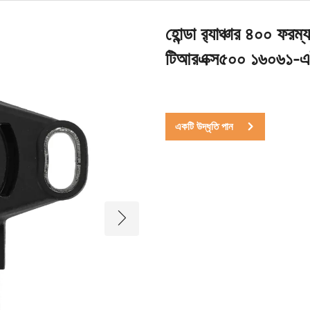
হোন্ডা র‍্যাঞ্চার ৪০০ ফ
টিআরএক্স৫০০ ১৬০৬১-এই
একটি উদ্ধৃতি পান