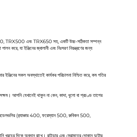
X400, TRX500 এবং TRX650 সহ, একটি উচ্চ-সঠিকতা সম্পন্ন
পালন করে, যা ইঞ্জিনের জ্বালানী এবং নিঃসরণ নিয়ন্ত্রণের জন্য
ইঞ্জিনের সকল অবস্থাতেই কার্যকর পরিচালনা নিশ্চিত করে, কম গতির
ক্ষম। আপনি যেখানেই থাকুন না কেন, কাদা, ধূলো বা প্রচণ্ড তাপের
মডেলগুলির (র‍্যাঞ্চার 400, ফরেম্যান 500, রুবিকন 500,
বালানি খরচের দিকে অবদান রাখে। রাইডার এবং মেরামতের দোকান দুটোর