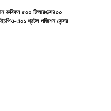
রম্যান রুবিকন ৫০০ টিআরএক্স৪০০
চপিও-এ০১ থ্রটল পজিশন সেন্সর