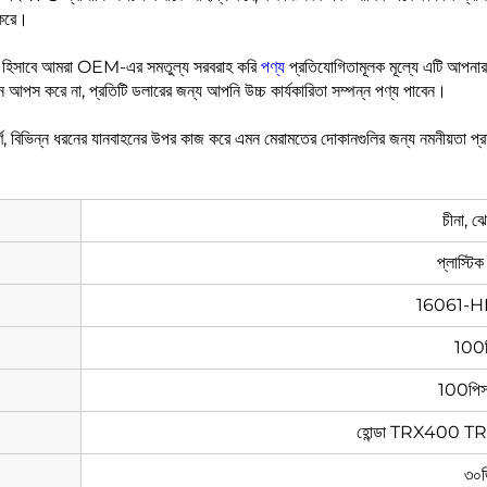
ন করে।
রক হিসাবে আমরা OEM-এর সমতুল্য সরবরাহ করি
পণ্য
প্রতিযোগিতামূলক মূল্যে এটি আপনার
োন আপস করে না, প্রতিটি ডলারের জন্য আপনি উচ্চ কার্যকারিতা সম্পন্ন পণ্য পাবেন।
র্ণ, বিভিন্ন ধরনের যানবাহনের উপর কাজ করে এমন মেরামতের দোকানগুলির জন্য নমনীয়তা প্রদ
চীনা, ঝে
প্লাস্ট
16061-H
100
100পিস/
হোন্ডা TRX400 
৩০