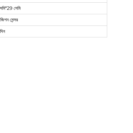
েমি*29 সেমি
িশন সেন্সর
দিন