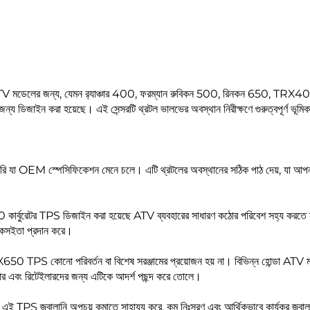
V মডেলের জন্য, যেমন র‍্যাঞ্চার 400, ফরম্যান রুবিকন 500, রিনকন 650, TR
জন্য ডিজাইন করা হয়েছে। এই সেন্সরটি থ্রটল ভালভের অবস্থান নিরীক্ষণে গুরুত্বপূর্ণ ভূমিকা 
ি যা OEM স্পেসিফিকেশন মেনে চলে। এটি থ্রটলের অবস্থানের সঠিক পাঠ দেয়, যা আপনার 
00 কার্বুরেটর TPS ডিজাইন করা হয়েছে ATV ব্যবহারের সাধারণ কঠোর পরিবেশ সহ্য করতে স
়ী টেকসইতা প্রদান করে।
RX650 TPS কোনো পরিবর্তন বা বিশেষ সরঞ্জামের প্রয়োজন হয় না। বিভিন্ন হোন্ডা ATV 
ং রিটেইলারদের জন্য এটিকে আদর্শ পছন্দ করে তোলে।
 রেখে এই TPS জ্বালানি অপচয় কমাতে সাহায্য করে, কম নিঃসরণ এবং আর্থিকভাবে কার্যকর জ্