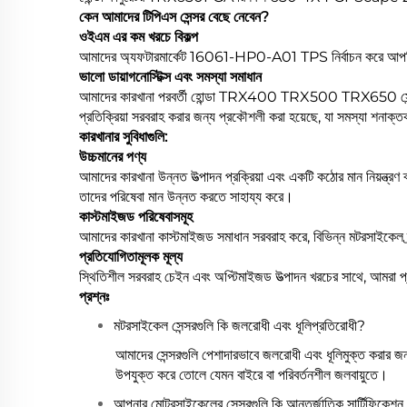
কেন আমাদের টিপিএস সেন্সর বেছে নেবেন?
ওইএম এর কম খরচে বিকল্প
আমাদের অ্যফটারমার্কেট 16061-HP0-A01 TPS নির্বাচন করে আপনি মূল 
ভালো ডায়াগনোস্টিক্স এবং সমস্যা সমাধান
আমাদের কারখানা পরবর্তী হোন্ডা TRX400 TRX500 TRX650 সেন্সরগুল
প্রতিক্রিয়া সরবরাহ করার জন্য প্রকৌশলী করা হয়েছে, যা সমস্যা শনা
কারখানার সুবিধাগুলি:
উচ্চমানের পণ্য
আমাদের কারখানা উন্নত উত্পাদন প্রক্রিয়া এবং একটি কঠোর মান নিয়ন্ত্রণ 
তাদের পরিষেবা মান উন্নত করতে সাহায্য করে।
কাস্টমাইজড পরিষেবাসমূহ
আমাদের কারখানা কাস্টমাইজড সমাধান সরবরাহ করে, বিভিন্ন মটরসাইকেল ব্র
প্রতিযোগিতামূলক মূল্য
স্থিতিশীল সরবরাহ চেইন এবং অপ্টিমাইজড উত্পাদন খরচের সাথে, আমরা প্
প্রশ্নঃ
মটরসাইকেল সেন্সরগুলি কি জলরোধী এবং ধূলিপ্রতিরোধী?
আমাদের সেন্সরগুলি পেশাদারভাবে জলরোধী এবং ধূলিমুক্ত করার জন্
উপযুক্ত করে তোলে যেমন বাইরে বা পরিবর্তনশীল জলবায়ুতে।
আপনার মোটরসাইকেলের সেন্সরগুলি কি আন্তর্জাতিক সার্টিফিকেশন