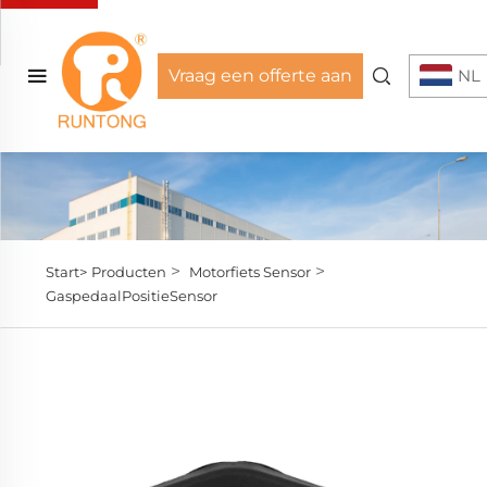
Vraag een offerte aan
NL
>
>
Start>
Producten
Motorfiets Sensor
GaspedaalPositieSensor