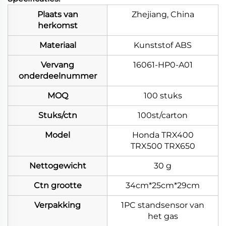
Plaats van
Zhejiang, China
herkomst
Materiaal
Kunststof ABS
Vervang
16061-HP0-A01
onderdeelnummer
MOQ
100 stuks
Stuks/ctn
100st/carton
Model
Honda TRX400
TRX500 TRX650
Nettogewicht
30 g
Ctn grootte
34cm*25cm*29cm
Verpakking
1PC standsensor van
het gas