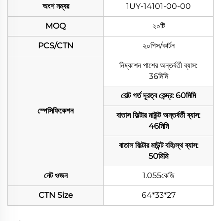
অংশ নম্বর
1UY-14101-00-00
MOQ
২০টি
PCS/CTN
২০পিস/কার্টন
নিষ্কাশন পাশের অন্তর্বর্তী ব্যাস:
36মিমি
বোল্ট গর্ত দূরত্ব কেন্দ্র: 60মিমি
স্পেসিফিকেশন
বাতাস ফিল্টার মাউন্ট অন্তর্বর্তী ব্যাস:
46মিমি
বাতাস ফিল্টার মাউন্ট বহিঃস্থ ব্যাস:
50মিমি
নেট ওজন
1.055কেজি
CTN Size
64*33*27