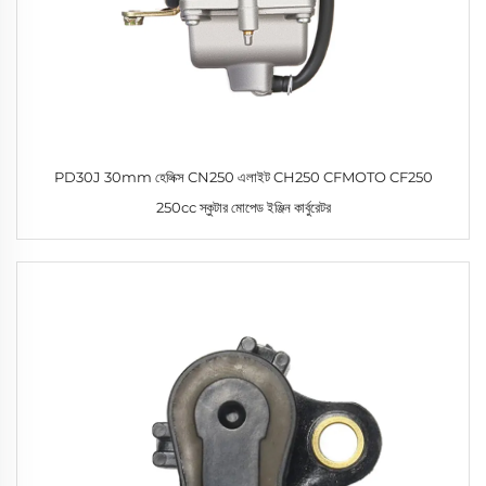
PD30J 30mm হেলিক্স CN250 এলাইট CH250 CFMOTO CF250
250cc স্কুটার মোপেড ইঞ্জিন কার্বুরেটর