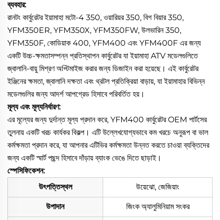
ব্যবহার:
রানটং কার্বুরেটর ইয়ামাহা মটো-4 350, ওয়ারিয়র 350, বিগ বিয়ার 350,
YFM350ER, YFM350X, YFM350FW, উলভারিন 350,
YFM350F, কোডিয়াক 400, YFM400 এবং YFM400F এর জন্য
একটি উচ্চ-ক্ষমতাসম্পন্ন প্রতিস্থাপন কার্বুরেটর যা ইয়ামাহা ATV মডেলগুলিতে
জ্বালানি-বায়ু মিশ্রণ অপ্টিমাইজ করার জন্য ডিজাইন করা হয়েছে। এই কার্বুরেটর
ইঞ্জিনের ক্ষমতা, জ্বালানি দক্ষতা এবং থ্রটল প্রতিক্রিয়া বাড়ায়, যা ইয়ামাহার বিভিন্ন
মডেলগুলির জন্য আদর্শ আপগ্রেড হিসাবে পরিবর্তিত হয়।
মূল্য এবং মূল্যনির্ধারণ:
এর মূল্যের জন্য দুর্দান্ত মূল্য প্রদান করে, YFM400 কার্বুরেটর OEM পার্টসের
তুলনায় একটি খরচ কার্যকর বিকল্প। এটি উল্লেখযোগ্যভাবে কম খরচে অনুরূপ বা ভাল
কর্মক্ষমতা প্রদান করে, যা আপনার এটিভির কর্মক্ষমতা উন্নত করতে চাওয়া ব্যক্তিদের
জন্য একটি স্মার্ট পছন্দ হিসাবে দাঁড়ায় ব্যাংক ভেঙে দিতে ছাড়াই।
স্পেসিফিকেশন:
উৎপত্তিস্থল
উয়েঝো, জেজিয়াং
উপাদান
জিংক অ্যালুমিনিয়াম সংকর