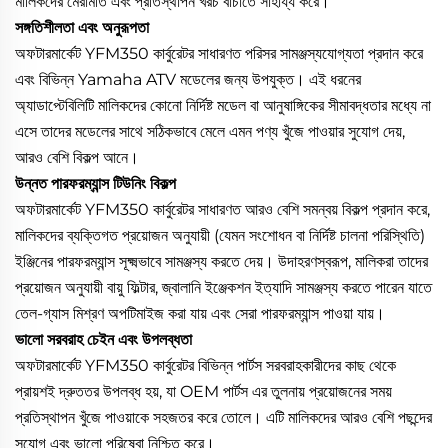
মালিকদের মেরামতি এবং প্রতিস্থাপন খরচ বাঁচাতে সাহায্য করে।
সঙ্গতিশীলতা এবং অনুরূপতা
অফটারমার্কেট YFM350 কার্বুরেটর সাধারণত পরিসর সামঞ্জস্যযোগ্যতা প্রদান করে
এবং বিভিন্ন Yamaha ATV মডেলের জন্য উপযুক্ত। এই ধরনের
অ্যাডাপ্টেবিলিটি মালিকদের কোনো নির্দিষ্ট মডেল বা আনুষাঙ্গিকের সীমাবদ্ধতার মধ্যে না
এসে তাদের মডেলের সাথে সঠিকভাবে মেলে এমন পণ্য খুঁজে পাওয়ার সুযোগ দেয়,
আরও বেশি বিকল্প আনে।
উন্নত পারফরম্যান্স টিউনিং বিকল্প
অফটারমার্কেট YFM350 কার্বুরেটর সাধারণত আরও বেশি সমন্বয় বিকল্প প্রদান করে,
মালিকদের ব্যক্তিগত প্রয়োজন অনুযায়ী (যেমন সংশোধন বা নির্দিষ্ট চালনা পরিস্থিতি)
ইঞ্জিনের পারফরম্যান্স সূক্ষ্মভাবে সামঞ্জস্য করতে দেয়। উদাহরণস্বরূপ, মালিকরা তাদের
প্রয়োজন অনুযায়ী বায়ু ফিল্টার, জ্বালানি ইঞ্জেকশন ইত্যাদি সামঞ্জস্য করতে পারেন যাতে
তেল-গ্যাস মিশ্রণ অপটিমাইজ করা যায় এবং সেরা পারফরম্যান্স পাওয়া যায়।
ভালো সরবরাহ চেইন এবং উপলব্ধতা
অফটারমার্কেট YFM350 কার্বুরেটর বিভিন্ন পার্টস সরবরাহকারীদের কাছ থেকে
প্রায়শই দ্রুততর উপলব্ধ হয়, যা OEM পার্টস এর তুলনায় প্রয়োজনের সময়
প্রতিস্থাপন খুঁজে পাওয়াকে সহজতর করে তোলে। এটি মালিকদের আরও বেশি পছন্দের
সুযোগ এবং ভালো পরিষেবা নিশ্চিত করে।