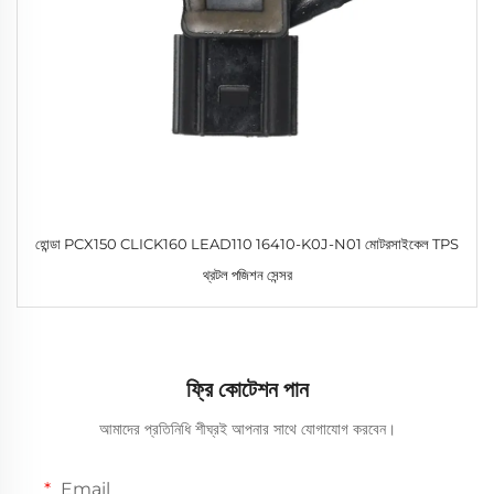
হোন্ডা PCX150 CLICK160 LEAD110 16410-K0J-N01 মোটরসাইকেল TPS
থ্রটল পজিশন সেন্সর
ফ্রি কোটেশন পান
আমাদের প্রতিনিধি শীঘ্রই আপনার সাথে যোগাযোগ করবেন।
Email