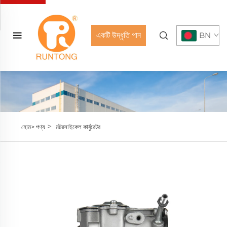
একটি উদ্ধৃতি পান
BN
>
হোম>
পণ্য
মটরসাইকেল কার্বুরেটর