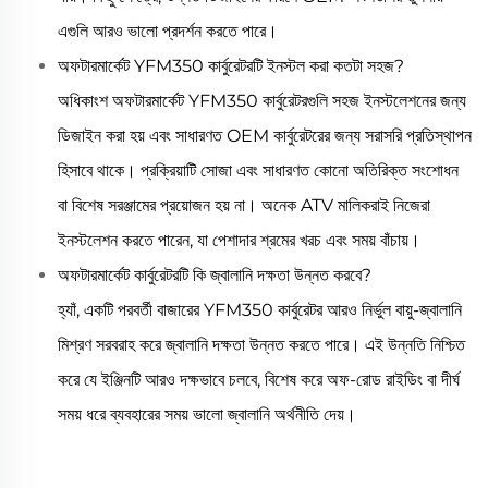
এগুলি আরও ভালো প্রদর্শন করতে পারে।
অফটারমার্কেট YFM350 কার্বুরেটরটি ইনস্টল করা কতটা সহজ?
অধিকাংশ অফটারমার্কেট YFM350 কার্বুরেটরগুলি সহজ ইনস্টলেশনের জন্য
ডিজাইন করা হয় এবং সাধারণত OEM কার্বুরেটরের জন্য সরাসরি প্রতিস্থাপন
হিসাবে থাকে। প্রক্রিয়াটি সোজা এবং সাধারণত কোনো অতিরিক্ত সংশোধন
বা বিশেষ সরঞ্জামের প্রয়োজন হয় না। অনেক ATV মালিকরাই নিজেরা
ইনস্টলেশন করতে পারেন, যা পেশাদার শ্রমের খরচ এবং সময় বাঁচায়।
অফটারমার্কেট কার্বুরেটরটি কি জ্বালানি দক্ষতা উন্নত করবে?
হ্যাঁ, একটি পরবর্তী বাজারের YFM350 কার্বুরেটর আরও নির্ভুল বায়ু-জ্বালানি
মিশ্রণ সরবরাহ করে জ্বালানি দক্ষতা উন্নত করতে পারে। এই উন্নতি নিশ্চিত
করে যে ইঞ্জিনটি আরও দক্ষভাবে চলবে, বিশেষ করে অফ-রোড রাইডিং বা দীর্ঘ
সময় ধরে ব্যবহারের সময় ভালো জ্বালানি অর্থনীতি দেয়।