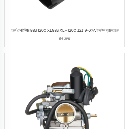
হার্লে স্পোর্টস্টার 883 1200 XL883 XLH1200 32319-07A ইনটেক ম্যানিফোল্ড
চাপ সেন্সর