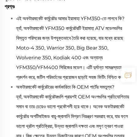
প্রশ্নঃ
এই অফটারমার্কেট কার্বুরেটর আমার ইয়ামাহা YFM350-তে লাগবে কি?
হ্যাঁ, অফটারমার্কেট YFM350 কার্বুরেটরটি ইয়ামাহা ATV মডেলগুলির
বিস্তৃত পরিসরের জন্য উপযুক্তভাবে তৈরি করা হয়েছে, যার মধ্যে রয়েছে
Moto-4 350, Warrior 350, Big Bear 350,
Wolverine 350, Kodiak 400 এবং অন্যান্য
YFM350/YFM400 সিরিজের মডেল। এটি দুর্দান্ত সামঞ্জস্যতা
প্রদর্শন করে, জটিল পরিবর্তনের প্রয়োজন ছাড়াই সহজ ফিটিং নিশ্চিত করে।
অফটারমার্কেট কার্বুরেটরের কার্যকারিতা কি OEM পার্টের সমতুল্য?
হ্যাঁ, অফটারমার্কেট কার্বুরেটরগুলি প্রায়শই OEM অংশগুলির প্রতিযোগিতায়
সমান বা তার চেয়েও ভালো প্রকৌশলী হয়ে থাকে। অনেক অফটারমার্কেট
কার্বুরেটর অপটিমাইজড বায়ু-জ্বালানি মিশ্রণ নিয়ন্ত্রণ সরবরাহ করে, যার ফলে
ভালো থ্রটল প্রতিক্রিয়া, উন্নত জ্বালানি দক্ষতা এবং মসৃণ ত্বরণ পাওয়া
যায়। কিছু ক্ষেত্রে, উন্নত ডিজাইনের কারণে OEM অংশগুলির তুলনায়