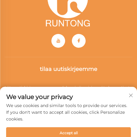
tilaa uutiskirjeemme
Liity uutiskirjeeseemme saadaksesi viimeisimmät alan uutiset,
We value your privacy
päivitykset ja meidän tiimin antamat näkemykset.
We use cookies and similar tools to provide our services.
If you don't want to accept all cookies, click Personalize
cookies.
Tilaa
Accept all