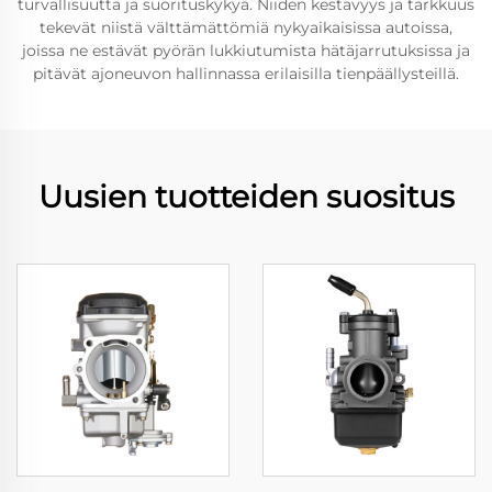
turvallisuutta ja suorituskykyä. Niiden kestävyys ja tarkkuus
tekevät niistä välttämättömiä nykyaikaisissa autoissa,
joissa ne estävät pyörän lukkiutumista hätäjarrutuksissa ja
pitävät ajoneuvon hallinnassa erilaisilla tienpäällysteillä.
Uusien tuotteiden suositus