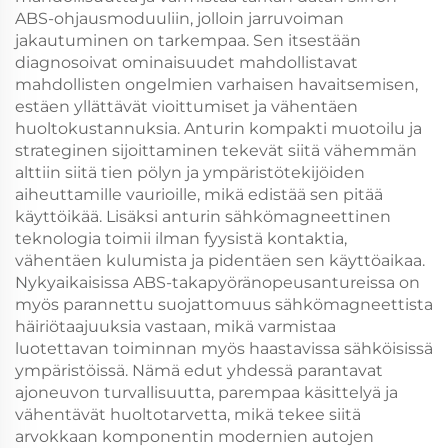
ABS-ohjausmoduuliin, jolloin jarruvoiman
jakautuminen on tarkempaa. Sen itsestään
diagnosoivat ominaisuudet mahdollistavat
mahdollisten ongelmien varhaisen havaitsemisen,
estäen yllättävät vioittumiset ja vähentäen
huoltokustannuksia. Anturin kompakti muotoilu ja
strateginen sijoittaminen tekevät siitä vähemmän
alttiin siitä tien pölyn ja ympäristötekijöiden
aiheuttamille vaurioille, mikä edistää sen pitää
käyttöikää. Lisäksi anturin sähkömagneettinen
teknologia toimii ilman fyysistä kontaktia,
vähentäen kulumista ja pidentäen sen käyttöaikaa.
Nykyaikaisissa ABS-takapyöränopeusantureissa on
myös parannettu suojattomuus sähkömagneettista
häiriötaajuuksia vastaan, mikä varmistaa
luotettavan toiminnan myös haastavissa sähköisissä
ympäristöissä. Nämä edut yhdessä parantavat
ajoneuvon turvallisuutta, parempaa käsittelyä ja
vähentävät huoltotarvetta, mikä tekee siitä
arvokkaan komponentin modernien autojen