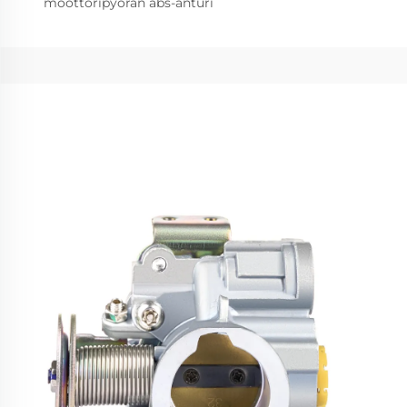
moottoripyörän abs-anturi