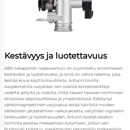
Kestävyys ja luotettavuus
ABS-takapyörän nopeusanturi on suunniteltu erinomaisen
kestäväksi ja luotettavaksi, ja siinä on vahva rakenne, joka
kestää kovia käyttöolosuhteita. Anturin tiiviillä
suojakotelolla suojataan sen sisäisiä komponentteja
vedeltä, pölyltä ja roskilta, mikä takaan tasaisen toiminnan
erilaisissa sääolosuhteissa ja ympäristöissä. Edistynyt
sähkömagneettinen varjoustus estää häiriöitä muiden
sähköisten järjestelmien vaikutuksesta, säilyttäen signaalin
tarkkuuden ja luotettavuuden. Anturin kosketukseton
toiminta poistaa mekaanisen kulumisen, jolloin sen
huoltoväli pidentyy merkittävästi perinteisiin mekaanisiin