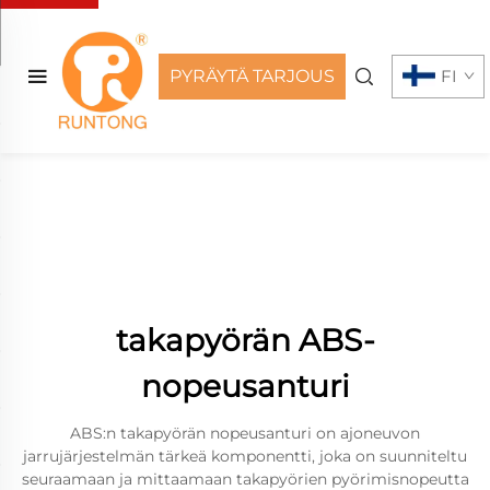
PYRÄYTÄ TARJOUS
FI
takapyörän ABS-
nopeusanturi
ABS:n takapyörän nopeusanturi on ajoneuvon
jarrujärjestelmän tärkeä komponentti, joka on suunniteltu
seuraamaan ja mittaamaan takapyörien pyörimisnopeutta