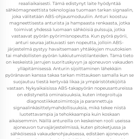
reaaliaikaisesti. Tämä edistynyt laite hyödyntää
sähkömagneettista teknologiaa tuomaan tarkan signaalin,
joka välitetään ABS-ohjausmoduuliin. Anturi koostuu
magneettisesta anturista ja hampaasta renkaasta, jotka
toimivat yhdessä luomaan sähköisiä pulssuja, jotka
vastaavat pyörän pyörimisnopeutta. Kun pyörä pyörii,
anturi seuraa jatkuvasti sen nopeutta, jolloin ABS-
järjestelmä pystyy havaitsemaan yhtäkkyjen muutoksien
tai mahdollisten pyörän lukkiutumistilanteiden. Tämä tieto
on keskeistä jarrujen suorituskyvyn ja ajoneuvon vakauden
ylläpitämisessä. Anturin sijoittaminen lähekkäin
pyöränavan kanssa takaa tarkan mittauksen samalla kun se
suojautuu tiestä kertyvää likaa ja ympäristötekijöitä
vastaan. Nykyaikaisissa ABS-takapyörän nopeusantureissa
on edistyneitä ominaisuuksia, kuten integroituja
diagnostiikkatoimintoja ja parannettuja
signaalinkäsittelymahdollisuuksia, mikä tekee niistä
luotettavampia ja tehokkaampia kuin koskaan
aikaisemmin. Näillä antureilla on keskeinen rooli useissa
ajoneuvon turvajärjestelmissä, kuten pitoketjussa ja
sähköisessä vakaudenohjauksessa, edistäen ajoneuvon