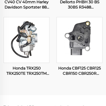
CV40 CV 40mm Harley
Dellorto PHBH 30 BS
Davidson Sportster 883
30BS R3488
1200 XL883 XLH1200
Moottoripyörä Pitbike
Moottoripyörän
Scooterin Moottorin
Karburattori
Karburattori
Honda TRX250
Honda CBF125 CBR125
TRX250TE TRX250TM
CBR150 CBR250R
FOURTRAX RECON 250
CG150 TITAN
ES ATV Nelipyöräisen
Moottoripyörän
Moottorin Karburattori
Kaasunestosensori