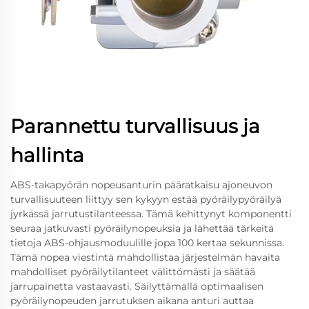
Parannettu turvallisuus ja
hallinta
ABS-takapyörän nopeusanturin pääratkaisu ajoneuvon
turvallisuuteen liittyy sen kykyyn estää pyöräilypyöräilyä
jyrkässä jarrutustilanteessa. Tämä kehittynyt komponentti
seuraa jatkuvasti pyöräilynopeuksia ja lähettää tärkeitä
tietoja ABS-ohjausmoduulille jopa 100 kertaa sekunnissa.
Tämä nopea viestintä mahdollistaa järjestelmän havaita
mahdolliset pyöräilytilanteet välittömästi ja säätää
jarrupainetta vastaavasti. Säilyttämällä optimaalisen
pyöräilynopeuden jarrutuksen aikana anturi auttaa