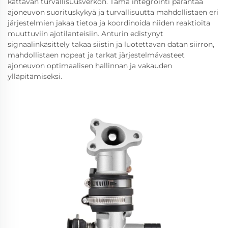
kattavan turvallisuusverkon. Tämä integrointi parantaa
ajoneuvon suorituskykyä ja turvallisuutta mahdollistaen eri
järjestelmien jakaa tietoa ja koordinoida niiden reaktioita
muuttuviin ajotilanteisiin. Anturin edistynyt
signaalinkäsittely takaa siistin ja luotettavan datan siirron,
mahdollistaen nopeat ja tarkat järjestelmävasteet
ajoneuvon optimaalisen hallinnan ja vakauden
ylläpitämiseksi.