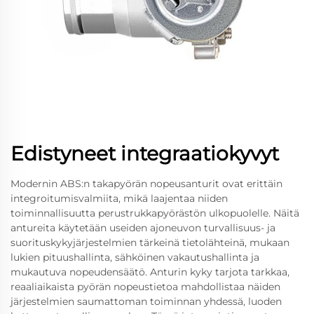
Edistyneet integraatiokyvyt
Modernin ABS:n takapyörän nopeusanturit ovat erittäin
integroitumisvalmiita, mikä laajentaa niiden
toiminnallisuutta perustrukkapyörästön ulkopuolelle. Näitä
antureita käytetään useiden ajoneuvon turvallisuus- ja
suorituskykyjärjestelmien tärkeinä tietolähteinä, mukaan
lukien pituushallinta, sähköinen vakautushallinta ja
mukautuva nopeudensäätö. Anturin kyky tarjota tarkkaa,
reaaliaikaista pyörän nopeustietoa mahdollistaa näiden
järjestelmien saumattoman toiminnan yhdessä, luoden