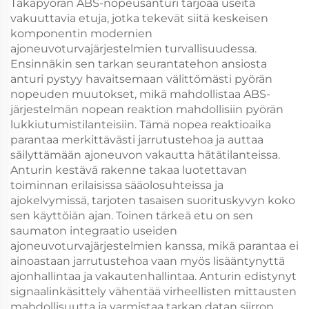
Takapyörän ABS-nopeusanturi tarjoaa useita
vakuuttavia etuja, jotka tekevät siitä keskeisen
komponentin modernien
ajoneuvoturvajärjestelmien turvallisuudessa.
Ensinnäkin sen tarkan seurantatehon ansiosta
anturi pystyy havaitsemaan välittömästi pyörän
nopeuden muutokset, mikä mahdollistaa ABS-
järjestelmän nopean reaktion mahdollisiin pyörän
lukkiutumistilanteisiin. Tämä nopea reaktioaika
parantaa merkittävästi jarrutustehoa ja auttaa
säilyttämään ajoneuvon vakautta hätätilanteissa.
Anturin kestävä rakenne takaa luotettavan
toiminnan erilaisissa sääolosuhteissa ja
ajokelvymissä, tarjoten tasaisen suorituskyvyn koko
sen käyttöiän ajan. Toinen tärkeä etu on sen
saumaton integraatio useiden
ajoneuvoturvajärjestelmien kanssa, mikä parantaa ei
ainoastaan jarrutustehoa vaan myös lisääntynyttä
ajonhallintaa ja vakautenhallintaa. Anturin edistynyt
signaalinkäsittely vähentää virheellisten mittausten
mahdollisuutta ja varmistaa tarkan datan siirron