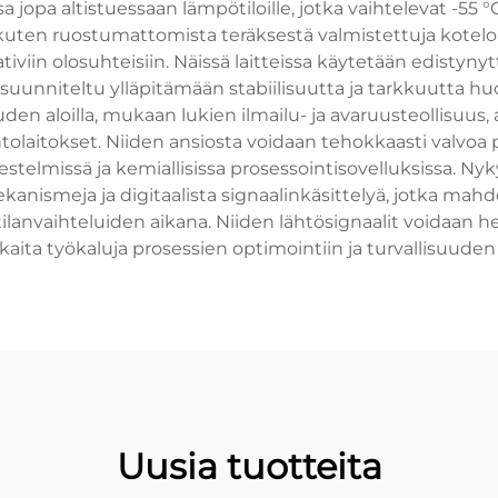
sa jopa altistuessaan lämpötiloille, jotka vaihtelevat -5
 kuten ruostumattomista teräksestä valmistettuja koteloi
iviin olosuhteisiin. Näissä laitteissa käytetään edistyny
suunniteltu ylläpitämään stabiilisuutta ja tarkkuutta huo
uden aloilla, mukaan lukien ilmailu- ja avaruusteollisuus,
tolaitokset. Niiden ansiosta voidaan tehokkaasti valvoa
stelmissä ja kemiallisissa prosessointisovelluksissa. Ny
anismeja ja digitaalista signaalinkäsittelyä, jotka mahd
nvaihteluiden aikana. Niiden lähtösignaalit voidaan help
kkaita työkaluja prosessien optimointiin ja turvallisuude
Uusia tuotteita