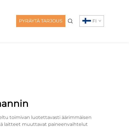
PYRÄYTÄ TARJOUS
FI
aannin
eltu toimivan luotettavasti äärimmäisen
ä laitteet muuttavat paineenvaihtelut