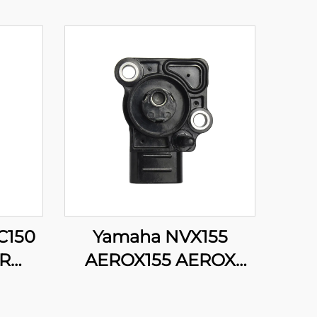
C150
Yamaha NVX155
ZR
AEROX155 AEROX
50
GDR155 NMAX155
PS
Moottoripyörän