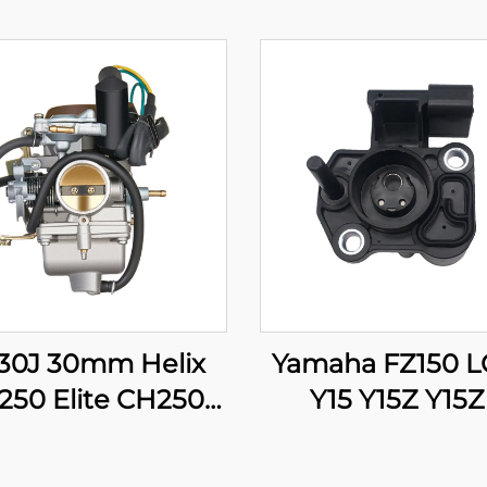
30J 30mm Helix
Yamaha FZ150 L
250 Elite CH250
Y15 Y15Z Y15
TO CF250 250cc
YBR150 XTZ1
cooterin Mopin
EXCITER 150 T