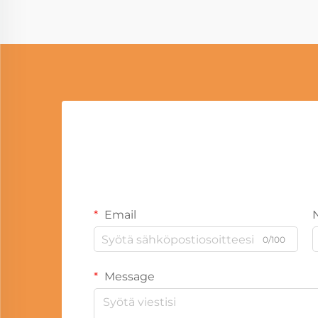
Email
0/100
Message