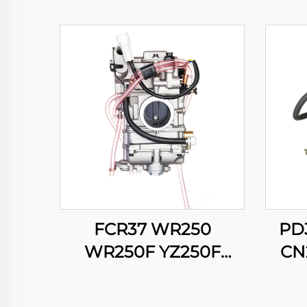
FCR37 WR250
PD
WR250F YZ250F
CN
CRF250R CRF250X
CFMO
RMZ250 KX250F
S