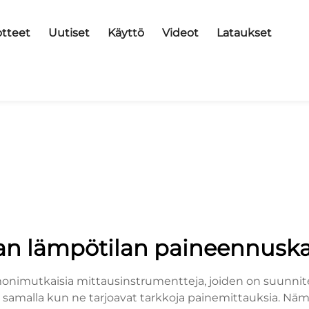
tteet
Uutiset
Käyttö
Videot
Lataukset
an lämpötilan paineennusk
onimutkaisia mittausinstrumentteja, joiden on suunnit
 samalla kun ne tarjoavat tarkkoja painemittauksia. Näm