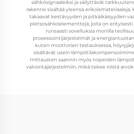
sähkösignaaleiksi ja säilyttävät tarkkuuten
rakenne sisältää yleensä erikoismateriaaleja,
takaavat kestävyyden ja pitkäikäisyyden vaat
pietsosähköelementtejä, joita on erityisesti 
runsaasti sovelluksia monilla teollisu
prosessointijärjestelmät ja energiantuotan
kuten moottorien testauksessa, höyryjärje
sisältävät usein lämpötilakompensointimek
mittausten saannin myös nopeiden lämpötila
valvontajärjestelmiin, mikä tekee niistä arvo