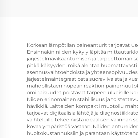
Moottoripyörän
Karburattori
Korkean lämpötilan paineanturit tarjoavat usei
Ensinnäkin niiden kyky ylläpitää mittautark
järjestelmävikaantumisen ja tarpeettoman seis
pitkäikäisyyden, mikä alentaa huomattavasti 
asennusvaihtoehdoista ja yhteensopivuudesta
järjestelmäintegraatiosta suoraviivaista ja k
mahdollistaen nopean reaktion painemuutoksi
ominaisuudet poistavat tarpeen ulkoisille ko
Niiden erinomainen stabiilisuus ja toistetta
hävikkiä. Laitteiden kompakti muotoilu mahdol
tarjoavat digitaalisia lähtöjä ja diagnostiik
vaihteluille tekee niistä ideaalisen valinnan s
kovaa ympäristöä vastaan. Näiden antureiden 
huoltokustannuksiin ja parantaan käyttöteh