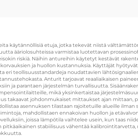
Moottorin
Throttle Posit
Karburattori
Sensor
ta käytännöllisiä etuja, jotka tekevät niistä välttämättö
kuutta ääriolosuhteissa varmistaa luotettavan prosessin
okin riskiä. Näihin antureihin käytetyt kestävät rakente
korvauksien ja huollon kustannuksia. Käyttäjät hyötyvät
 eri teollisuusstandardeja noudattavien lähtösignaalie
ustannustehokasta. Anturit tarjoavat reaaliaikaisen paine
in ja parantaen järjestelmän turvallisuutta. Sisäänra
mpensointilaitteille, mikä yksinkertaistaa järjestelmäs
vuus takaavat johdonmukaiset mittaukset ajan mittaan, 
listaa asennuksen tilastaan rajoitetuille alueille ilma
katoimintoja, mahdollistaen ennakoivan huollon ja etävalv
ovelluksiin, joissa lämpötila vaihtelee usein, kun taas ni
pitkäaikainen stabiilisuus vähentää kalibrointitarvetta,
okkuutta.