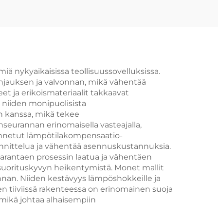
ion
kaasulantulokatkaisija
miä nykyaikaisissa teollisuussovelluksissa.
ohjauksen ja valvonnan, mikä vähentää
et ja erikoismateriaalit takkaavat
 niiden monipuolisista
n kanssa, mikä tekee
enseurannan erinomaisella vasteajalla,
kennetut lämpötilakompensaatio-
uunnittelua ja vähentää asennuskustannuksia.
parantaen prosessin laatua ja vähentäen
n suorituskyvyn heikentymistä. Monet mallit
onnan. Niiden kestävyys lämpöshokkeille ja
iden tiiviissä rakenteessa on erinomainen suoja
 mikä johtaa alhaisempiin