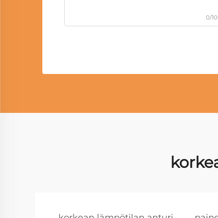
0/1
korke
korkean lämpötilan anturi
paine