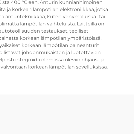
5 °C:sta 400 °C:een. Anturin kunnianhimoinen
ta ja korkean lämpötilan elektroniikkaa, jotka
ttä anturitekniikkaa, kuten venymäliuska- tai
limatta lämpötilan vaihteluista. Laitteilla on
 autoteollisuuden testaukset, teolliset
 painetta korkean lämpötilan ympäristöissä,
kyaikaiset korkean lämpötilan paineanturit
ollistavat johdonmukaisten ja luotettavien
osti integroida olemassa oleviin ohjaus- ja
n valvontaan korkean lämpötilan sovelluksissa.