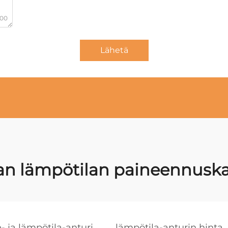
000
Lähetä
an lämpötilan paineennusk
- ja lämpötila-anturi
lämpötila-anturin hinta