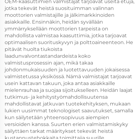
OEM-kaasuttimien valmistajat tarjoavat useita etuja,
jotka tekevät heistä suosituimman valinnan
moottorien valmistajille ja jälkimarkkinoiden
asiakkaille. Ensinnäkin, heidän syvällään
ymmärryksellään moottorien tarpeista on
mahdollista valmistaa kaasuttimia, jotka tarjoavat
optimaalisen suorituskyvyn ja polttoaineenteon. He
pitävät huolta tiukoista
laadunvalvontastandardeista koko
valmistusprosessin ajan, mikä takaa
johdonmukaisuuden ja luotettavuuden jokaisessa
valmistetussa yksikössä. Nämä valmistajat tarjoavat
usein kattavan takuun, joka antaa asiakkaille
mielenrauhaa ja suojaa sijoitukselleen. Heidän laajat
tutkimus- ja kehitystyömahdollisuutensa
mahdollistavat jatkuvan tuotekehityksen, mukaan
lukien uusimmat teknologiset saavutukset, samalla
kun säilytetään yhteensopivuus aiempien
versioiden kanssa. Suurten erien valmistamiskyky
säilyttäen tarkat määritykset tekevät heistä
kustannustehokkaita toimittajia suurille