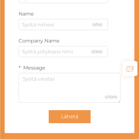
Name
0/100
Company Name
0/200
Message
0/1000
Lähetä