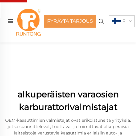
PYRÄYTÄ TARJOUS
FI
alkuperäisten varaosien
karburattorivalmistajat
OEM-kaasuttimien valmistajat ovat erikoistuneita yrityksiä,
jotka suunnittelevat, tuottavat ja toimittavat alkuperäisiä
laitteistoja varustavia kaasuttimia erilaisiin auto- ja