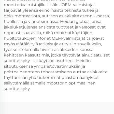
moottorivalmistajille. Lisäksi OEM-valmistajat
tarjoavat yleensä erinomaista teknistä tukea ja
dokumentaatiota, auttaen asiakkaita asennuksessa,
huollossa ja vianetsinnässä. Heidän globaaliensa
jakeluketjujensa ansiosta tuotteet ja varaosat ovat
nopeasti saatavilla, mikä minimoi käyttäjien
huoltotaukojen. Monet OEM-valmistajat tarjoavat
myös räätälöityjä ratkaisuja erityisiin sovelluksiin,
työskentelemällä tiiviisti asiakkaiden kanssa
kehittäen kaasuttimia, jotka täyttävät ainutlaatuiset
suorituskyky- tai käyttöolosuhteet. Heidän
sitoutuksensa ympäristövaatimuksiin ja
polttoaineenteon tehostamiseen auttaa asiakkaita
täyttämään yhä tiukemmat päästömääräykset
säilyttämällä samalla moottorin optimaalinen
suorituskyky.