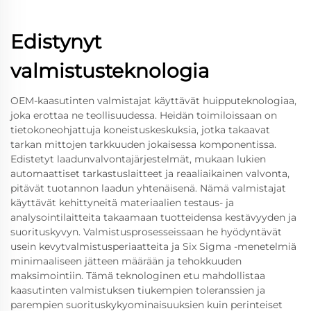
Edistynyt
valmistusteknologia
OEM-kaasutinten valmistajat käyttävät huipputeknologiaa,
joka erottaa ne teollisuudessa. Heidän toimiloissaan on
tietokoneohjattuja koneistuskeskuksia, jotka takaavat
tarkan mittojen tarkkuuden jokaisessa komponentissa.
Edistetyt laadunvalvontajärjestelmät, mukaan lukien
automaattiset tarkastuslaitteet ja reaaliaikainen valvonta,
pitävät tuotannon laadun yhtenäisenä. Nämä valmistajat
käyttävät kehittyneitä materiaalien testaus- ja
analysointilaitteita takaamaan tuotteidensa kestävyyden ja
suorituskyvyn. Valmistusprosesseissaan he hyödyntävät
usein kevytvalmistusperiaatteita ja Six Sigma -menetelmiä
minimaaliseen jätteen määrään ja tehokkuuden
maksimointiin. Tämä teknologinen etu mahdollistaa
kaasutinten valmistuksen tiukempien toleranssien ja
parempien suorituskykyominaisuuksien kuin perinteiset