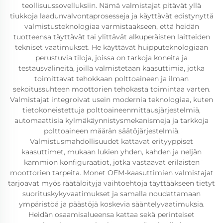
teollisuussovelluksiin. Nämä valmistajat pitävät yllä
tiukkoja laadunvalvontaprosesseja ja käyttävät edistynyttä
valmistusteknologiaa varmistaakseen, että heidän
tuotteensa täyttävät tai ylittävät alkuperäisten laitteiden
tekniset vaatimukset. He käyttävät huipputeknologiaan
perustuvia tiloja, joissa on tarkoja koneita ja
testausvälineitä, joilla valmistetaan kaasuttimia, jotka
toimittavat tehokkaan polttoaineen ja ilman
sekoitussuhteen moottorien tehokasta toimintaa varten.
Valmistajat integroivat usein modernia teknologiaa, kuten
tietokoneistettuja polttoaineenmittausjärjestelmiä,
automaattisia kylmäkäynnistysmekanismeja ja tarkkoja
polttoaineen määrän säätöjärjestelmiä.
Valmistusmahdollisuudet kattavat erityyppiset
kaasuttimet, mukaan lukien yhden, kahden ja neljän
kammion konfiguraatiot, jotka vastaavat erilaisten
moottorien tarpeita. Monet OEM-kaasuttimien valmistajat
tarjoavat myös räätälöityjä vaihtoehtoja täyttääkseen tietyt
suorituskykyvaatimukset ja samalla noudattamaan
ympäristöä ja päästöjä koskevia sääntelyvaatimuksia.
Heidän osaamisalueensa kattaa sekä perinteiset