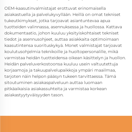
OEM-kaasutinvalmistajat erottuvat erinomaisella
asiakastuella ja palvelukyvyllään. Heillä on omat tekniset
tukeutkimykset, jotka tarjoavat asiantuntevaa apua
tuotteiden valinnassa, asennuksessa ja huollossa. Kattava
dokumentaatio, johon kuuluu yksityiskohtaiset tekniset
tiedot ja asennusohjeet, auttaa asiakkaita optimoimaan
kaasutintensa suorituskykyä. Monet valmistajat tarjoavat
koulutusohjelmia teknikoille ja huoltopersonalille, mikä
varmistaa heidän tuotteidensa oikean käsittelyn ja huollon.
Heidän palveluverkostoonsa kuuluu usein valtuutettuja
korjaamoja ja takuupalvelupaikkoja ympäri maailmaa,
tarjoten näin helpon pääsyn tukeen tarvittaessa. Tämä
sitoutuminen asiakaspalveluun auttaa luomaan
pitkäaikaisia asiakassuhteita ja varmistaa korkean
asiakastyytyväisyyden tason.