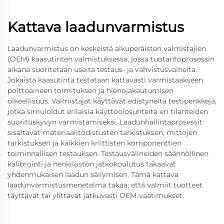
Kattava laadunvarmistus
Laadunvarmistus on keskeistä alkuperäisten valmistajien
(OEM) kaasutinten valmistuksessa, jossa tuotantoprosessin
aikana suoritetaan useita testaus- ja vahvistusvaiheita.
Jokaista kaasutinta testataan kattavasti varmistaakseen
polttoaineen toimituksen ja hienojakautumisen
oikeellisuus. Valmistajat käyttävät edistyneitä testipenkkejä,
jotka simuloidut erilaisia käyttöolosuhteita eri tilanteiden
suorituskyvyn varmistamiseksi. Laadunhallintaprosessit
sisältävät materiaalitodistusten tarkistuksen, mittojen
tarkistuksen ja kaikkien kriittisten komponenttien
toiminnallisen testauksen. Testausvälineiden säännöllinen
kalibrointi ja henkilöstön jatkokoulutus takaavat
yhdenmukaisen laadun säilymisen. Tämä kattava
laadunvarmistusmenetelmä takaa, että valmiit tuotteet
täyttävät tai ylittävät jatkuvasti OEM-vaatimukset.