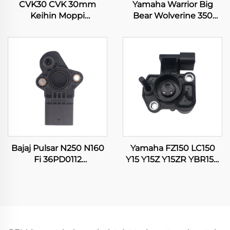
CVK30 CVK 30mm
Yamaha Warrior Big
Keihin Moppi
Bear Wolverine 350
Moottoripyörä ATV
YFM350 Kodiak 400
Nelipyöräinen Scooterin
YFM400 ATV
Moottorin Karburattori
nelipyöräinen
karburointi
Bajaj Pulsar N250 N160
Yamaha FZ150 LC150
Fi 36PD0112
Y15 Y15Z Y15ZR YBR150
Moottoripyörän TPS
XTZ150 EXCITER 150
Kaasunestosensori
TPS Throttle Position
Sensor