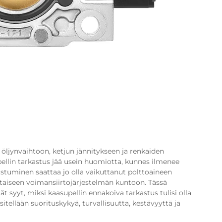
öljynvaihtoon, ketjun jännitykseen ja renkaiden
pellin tarkastus jää usein huomiotta, kunnes ilmenee
stuminen saattaa jo olla vaikuttanut polttoaineen
taiseen voimansiirtojärjestelmän kuntoon. Tässä
ät syyt, miksi kaasupellin ennakoiva tarkastus tulisi olla
sitellään suorituskykyä, turvallisuutta, kestävyyttä ja