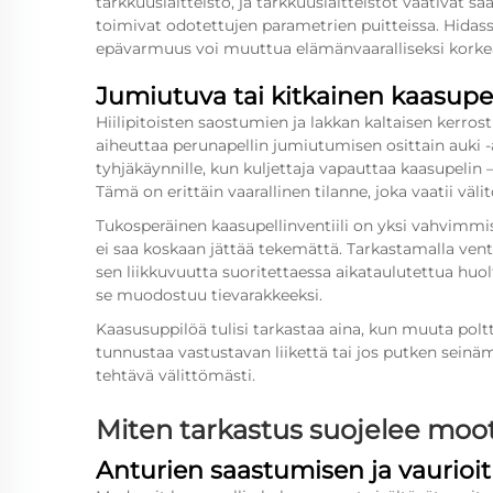
tarkkuuslaitteisto, ja tarkkuuslaitteistot vaativat sä
toimivat odotettujen parametrien puitteissa. Hidass
epävarmuus voi muuttua elämänvaaralliseksi korkea
Jumiutuva tai kitkainen kaasupell
Hiilipitoisten saostumien ja lakkan kaltaisen kerro
aiheuttaa perunapellin jumiutumisen osittain auki -
tyhjäkäynnille, kun kuljettaja vapauttaa kaasupelin –
Tämä on erittäin vaarallinen tilanne, joka vaatii väl
Tukosperäinen kaasupellinventiili on yksi vahvimmis
ei saa koskaan jättää tekemättä. Tarkastamalla ventii
sen liikkuvuutta suoritettaessa aikataulutettua huo
se muodostuu tievarakkeeksi.
Kaasusuppilöä tulisi tarkastaa aina, kun muuta polt
tunnustaa vastustavan liikettä tai jos putken sei
tehtävä välittömästi.
Miten tarkastus suojelee moott
Anturien saastumisen ja vaurio