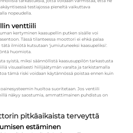
ännöllisiä tarkastuksia, jotta voidaan varmistaa, että ne
akäyntisessä testiajossa pieneltä vaikuttava
lla nopeudella.
in venttiili
stuman kertyminen kaasupellin putken sisälle voi
asentoon. Tässä tilanteessa moottori ei ehkä palaa
 tätä ilmiötä kutsutaan 'jumiutuneeksi kaasupeliksi'.
itöntä huomiota.
ta syistä, miksi säännöllistä kaasusuppilön tarkastusta
liä visuaalisesti hiilijäätymän varalta ja tarkistamalla
ltoa tämä riski voidaan käytännössä poistaa ennen kuin
toainesysteemin huoltoa suoritetaan. Jos ventiili
nämillä näkyy saostumia, ammattimainen puhdistus on
orin pitkäaikaista terveyttä
itumisen estäminen