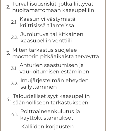
Turvallisuusriskit, jotka liittyvät
huoltamattomaan kaasupelliin
Kaasun viivästymistä
kriittisissä tilanteissa
Jumiutuva tai kitkainen
kaasupellin venttiili
Miten tarkastus suojelee
moottorin pitkäaikaista terveyttä
Anturien saastumisen ja
vaurioitumisen estäminen
Imujärjestelmän eheyden
säilyttäminen
Taloudelliset syyt kaasupellin
säännölliseen tarkastukseen
Polttoaineenkulutus ja
käyttökustannukset
Kalliiden korjausten