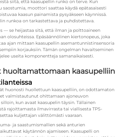
tä siitä, että kaasupellin runko on terve. Kun
uu saostumia, moottori saattaa käydä epätasaisesti
 toistuvaa kaasun painamista pysyäkseen käynnissä.
lin runkoa on tarkastettava ja puhdistettava.
— se heijastaa sitä, että ilman ja polttoaineen
man olosuhteissa. Epäsäännölinen kiertonopeus, joka
ttaa ajan mittaan kaasupellin asemantunnistinsensoria
aisempiin korjauksiin. Tämän ongelman havaitseminen
elee useita komponentteja samanaikaisesti.
yvät huoltamattomaan kaasupelliin
tilanteissa
yvät huonosti huollettuun kaasupelliin, on odottamaton
 olet valmistautunut ohittamaan ajoneuvon
 silloin, kun avaat kaasupelin täysin. Tällainen
tä rajoittamasta ilmavirrasta tai viallisesta TPS-
 asettaa kuljettajan välittömästi vaaraan.
luma- ja saastumismallien sekä anturien
aikuttavat käytännön ajamiseen. Kaasupelli on