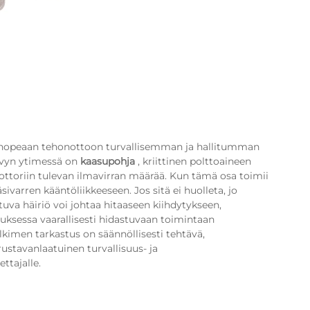
a nopeaan tehonottoon turvallisemman ja hallitumman
yvyn ytimessä on
kaasupohja
, kriittinen polttoaineen
ottoriin tulevan ilmavirran määrää. Kun tämä osa toimii
ivarren kääntöliikkeeseen. Jos sitä ei huolleta, jo
tuva häiriö voi johtaa hitaaseen kiihdytykseen,
ksessa vaarallisesti hidastuvaan toimintaan
lkimen tarkastus on säännöllisesti tehtävä,
ustavanlaatuinen turvallisuus- ja
ettajalle.