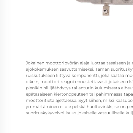
Jokainen moottoripyörän ajaja luottaa tasaiseen j
ajokokemuksen saavuttamiseksi. Tämän suoritusk
ruiskutukseen liittyvä komponentti, joka säätää mo
oikein, moottori reagoi ennustettavasti jokaiseen käs
pienikin hiilijäähdytys tai anturin kulumisesta aiheu
epätasaiseen kiertonopeuteen tai pahimmassa tapau
moottoritietä ajettaessa. Syyt siihen, miksi kaasupo
ymmärtäminen ei ole pelkkä huoltovinkki; se on per
suorituskykyvelvollisuus jokaiselle vastuulliselle kulj