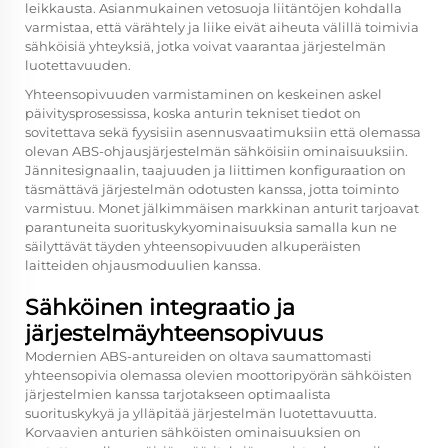
leikkausta. Asianmukainen vetosuoja liitäntöjen kohdalla
varmistaa, että värähtely ja liike eivät aiheuta välillä toimivia
sähköisiä yhteyksiä, jotka voivat vaarantaa järjestelmän
luotettavuuden.
Yhteensopivuuden varmistaminen on keskeinen askel
päivitysprosessissa, koska anturin tekniset tiedot on
sovitettava sekä fyysisiin asennusvaatimuksiin että olemassa
olevan ABS-ohjausjärjestelmän sähköisiin ominaisuuksiin.
Jännitesignaalin, taajuuden ja liittimen konfiguraation on
täsmättävä järjestelmän odotusten kanssa, jotta toiminto
varmistuu. Monet jälkimmäisen markkinan anturit tarjoavat
parantuneita suorituskykyominaisuuksia samalla kun ne
säilyttävät täyden yhteensopivuuden alkuperäisten
laitteiden ohjausmoduulien kanssa.
Sähköinen integraatio ja
järjestelmäyhteensopivuus
Modernien ABS-antureiden on oltava saumattomasti
yhteensopivia olemassa olevien moottoripyörän sähköisten
järjestelmien kanssa tarjotakseen optimaalista
suorituskykyä ja ylläpitää järjestelmän luotettavuutta.
Korvaavien anturien sähköisten ominaisuuksien on