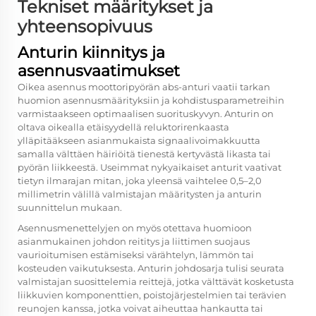
Tekniset määritykset ja
yhteensopivuus
Anturin kiinnitys ja
asennusvaatimukset
Oikea asennus
moottoripyörän abs-anturi
vaatii tarkan
huomion asennusmäärityksiin ja kohdistusparametreihin
varmistaakseen optimaalisen suorituskyvyn. Anturin on
oltava oikealla etäisyydellä reluktorirenkaasta
ylläpitääkseen asianmukaista signaalivoimakkuutta
samalla välttäen häiriöitä tienestä kertyvästä likasta tai
pyörän liikkeestä. Useimmat nykyaikaiset anturit vaativat
tietyn ilmarajan mitan, joka yleensä vaihtelee 0,5–2,0
millimetrin välillä valmistajan määritysten ja anturin
suunnittelun mukaan.
Asennusmenettelyjen on myös otettava huomioon
asianmukainen johdon reititys ja liittimen suojaus
vaurioitumisen estämiseksi värähtelyn, lämmön tai
kosteuden vaikutuksesta. Anturin johdosarja tulisi seurata
valmistajan suosittelemia reittejä, jotka välttävät kosketusta
liikkuvien komponenttien, poistojärjestelmien tai terävien
reunojen kanssa, jotka voivat aiheuttaa hankautta tai