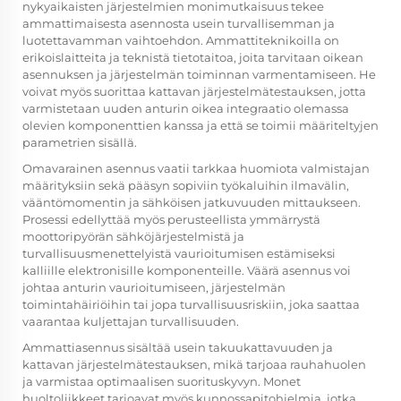
nykyaikaisten järjestelmien monimutkaisuus tekee
ammattimaisesta asennosta usein turvallisemman ja
luotettavamman vaihtoehdon. Ammattiteknikoilla on
erikoislaitteita ja teknistä tietotaitoa, joita tarvitaan oikean
asennuksen ja järjestelmän toiminnan varmentamiseen. He
voivat myös suorittaa kattavan järjestelmätestauksen, jotta
varmistetaan uuden anturin oikea integraatio olemassa
olevien komponenttien kanssa ja että se toimii määriteltyjen
parametrien sisällä.
Omavarainen asennus vaatii tarkkaa huomiota valmistajan
määrityksiin sekä pääsyn sopiviin työkaluihin ilmavälin,
vääntömomentin ja sähköisen jatkuvuuden mittaukseen.
Prosessi edellyttää myös perusteellista ymmärrystä
moottoripyörän sähköjärjestelmistä ja
turvallisuusmenettelyistä vaurioitumisen estämiseksi
kalliille elektronisille komponenteille. Väärä asennus voi
johtaa anturin vaurioitumiseen, järjestelmän
toimintahäiriöihin tai jopa turvallisuusriskiin, joka saattaa
vaarantaa kuljettajan turvallisuuden.
Ammattiasennus sisältää usein takuukattavuuden ja
kattavan järjestelmätestauksen, mikä tarjoaa rauhahuolen
ja varmistaa optimaalisen suorituskyvyn. Monet
huoltoliikkeet tarjoavat myös kunnossapitohjelmia, jotka