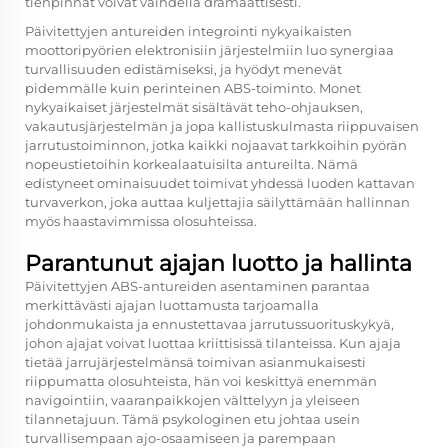
tienpinnat voivat vaihdella dramaattisesti.
Päivitettyjen antureiden integrointi nykyaikaisten
moottoripyörien elektronisiin järjestelmiin luo synergiaa
turvallisuuden edistämiseksi, ja hyödyt menevät
pidemmälle kuin perinteinen ABS-toiminto. Monet
nykyaikaiset järjestelmät sisältävät teho-ohjauksen,
vakautusjärjestelmän ja jopa kallistuskulmasta riippuvaisen
jarrutustoiminnon, jotka kaikki nojaavat tarkkoihin pyörän
nopeustietoihin korkealaatuisilta antureilta. Nämä
edistyneet ominaisuudet toimivat yhdessä luoden kattavan
turvaverkon, joka auttaa kuljettajia säilyttämään hallinnan
myös haastavimmissa olosuhteissa.
Parantunut ajajan luotto ja hallinta
Päivitettyjen ABS-antureiden asentaminen parantaa
merkittävästi ajajan luottamusta tarjoamalla
johdonmukaista ja ennustettavaa jarrutussuorituskykyä,
johon ajajat voivat luottaa kriittisissä tilanteissa. Kun ajaja
tietää jarrujärjestelmänsä toimivan asianmukaisesti
riippumatta olosuhteista, hän voi keskittyä enemmän
navigointiin, vaaranpaikkojen välttelyyn ja yleiseen
tilannetajuun. Tämä psykologinen etu johtaa usein
turvallisempaan ajo-osaamiseen ja parempaan