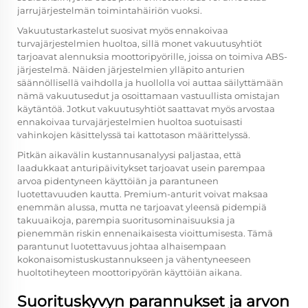
jarrujärjestelmän toimintahäiriön vuoksi.
Vakuutustarkastelut suosivat myös ennakoivaa
turvajärjestelmien huoltoa, sillä monet vakuutusyhtiöt
tarjoavat alennuksia moottoripyörille, joissa on toimiva ABS-
järjestelmä. Näiden järjestelmien ylläpito anturien
säännöllisellä vaihdolla ja huollolla voi auttaa säilyttämään
nämä vakuutusedut ja osoittamaan vastuullista omistajan
käytäntöä. Jotkut vakuutusyhtiöt saattavat myös arvostaa
ennakoivaa turvajärjestelmien huoltoa suotuisasti
vahinkojen käsittelyssä tai kattotason määrittelyssä.
Pitkän aikavälin kustannusanalyysi paljastaa, että
laadukkaat anturipäivitykset tarjoavat usein parempaa
arvoa pidentyneen käyttöiän ja parantuneen
luotettavuuden kautta. Premium-anturit voivat maksaa
enemmän alussa, mutta ne tarjoavat yleensä pidempiä
takuuaikoja, parempia suoritusominaisuuksia ja
pienemmän riskin ennenaikaisesta vioittumisesta. Tämä
parantunut luotettavuus johtaa alhaisempaan
kokonaisomistuskustannukseen ja vähentyneeseen
huoltotiheyteen moottoripyörän käyttöiän aikana.
Suorituskyvyn parannukset ja arvon