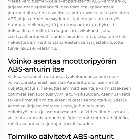
Yleisiä varoitusmerkkejä ovat persistentti ABS-varomerkki,
järjestelmän epäsäännöllinen toiminta, epänormaali
jarrupedalin värinä tavallisessa jarrutuksessa tai täydellinen
ABS-järjestelmän poiskytkentä. Kuljettaja saattaa myös
huomata heikentynyttä jarrutussuoritusta, erityisesti
liukkaille pinnoille, tai diagnostisia vikakoodi, jotka
osoittavat anturiviat. Näiden oireiden ilmapiessa tulee heti
hakeuttaa ammattilaista tarkastamaan järjestelmä, jotta
turvallisuus ei vaarannu.
Voinko asentaa moottoripyörän
ABS-anturin itse
Vaikka kokeneet mekanikot työkaluineen ja tietoineen
voivat onnistuneesti asentaa ABS-antureita, useimmat
kuljettajat tulisi hakeuttaa ammattiasentaja varmistaakseen
optimaalisen suorituskyvyn ja turvallisuuden. Asennus vaatii
tarkan ilmavälin mittauksen, oikeat väännöntarkkuudet ja
kattavan järjestelmätestauksen, joihin tarvitaan
erikoistyökaluja ja asennusosaamista. Virheellinen asennus
voi johtua anturivaurioon tai järjestelmän toimintahäiriöön,
mikä vaarantaa kuljettajan turvallisuuden.
Toimiiko päivitetyt ABS-anturit