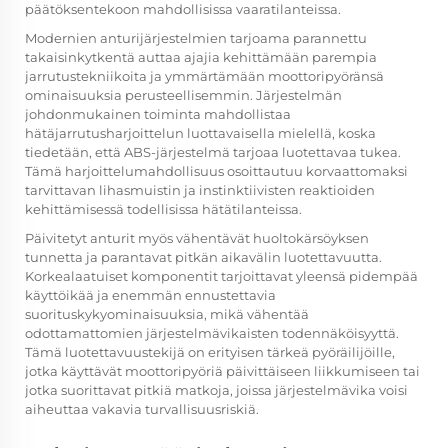
päätöksentekoon mahdollisissa vaaratilanteissa.
Modernien anturijärjestelmien tarjoama parannettu
takaisinkytkentä auttaa ajajia kehittämään parempia
jarrutustekniikoita ja ymmärtämään moottoripyöränsä
ominaisuuksia perusteellisemmin. Järjestelmän
johdonmukainen toiminta mahdollistaa
hätäjarrutusharjoittelun luottavaisella mielellä, koska
tiedetään, että ABS-järjestelmä tarjoaa luotettavaa tukea.
Tämä harjoittelumahdollisuus osoittautuu korvaattomaksi
tarvittavan lihasmuistin ja instinktiivisten reaktioiden
kehittämisessä todellisissa hätätilanteissa.
Päivitetyt anturit myös vähentävät huoltokärsöyksen
tunnetta ja parantavat pitkän aikavälin luotettavuutta.
Korkealaatuiset komponentit tarjoittavat yleensä pidempää
käyttöikää ja enemmän ennustettavia
suorituskykyominaisuuksia, mikä vähentää
odottamattomien järjestelmävikaisten todennäköisyyttä.
Tämä luotettavuustekijä on erityisen tärkeä pyöräilijöille,
jotka käyttävät moottoripyöriä päivittäiseen liikkumiseen tai
jotka suorittavat pitkiä matkoja, joissa järjestelmävika voisi
aiheuttaa vakavia turvallisuusriskiä.