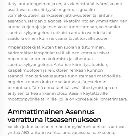
tietyt anturiongelmat ja ohjata vianetsintää. Nämä koodit
osoittavat usein, liittyykö ongelma signaalin
voimakkuuteen, sähköiseen jatkuvuuteen tai anturin
asentoon. Näiden diagnostiikkatoimintojen ymmärtäminen
auttaa kuljettajia ja teknikoita tunnistamaan, voidaanko
suorituskykyongelmat ratkaista anturin vaihdolla tai
säädöllä ennen kuin ne vaarantavat turvallisuuden.
Ympäristötekijät, kuten tien suolan altistuminen,
äärimmäiset lämpötilat tai liiallinen kosteus, voivat
nopeuttaa anturien kulumista ja aiheuttaa
suorituskykyongelmia. Anturien kiinnitysalueiden,
kaapelimuotojen ja reluktoren renkaan kunnon
säännöllinen tarkastus auttaa tunnistamaan mahdollisia
ongelmia ennen kuin ne vaikuttavat järjestelmän
toimintaan. Tämä ennaltaehkäisevä lähestymistapa on
erityisen tärkeä ankariin olosuhteisiin käytettäville
moottoripyörille tai niille, joilla on korkea ajokilometrimäärä.
Ammattimainen Asennus
verrattuna Itseasennukseen
Vaikka jotkut kokeneet moottoripyörämekaanikot saattavat
yrittää ABS-anturin vaihtoa omavaraisena hankkeena,