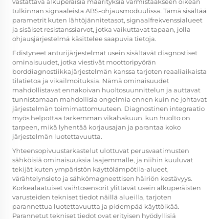
vastattava alkuperäisiä määrityksiä varmistaakseen oikean
tulkinnan signaaleista ABS-ohjausmoduulissa. Tämä sisältää
parametrit kuten lähtöjännitetasot, signaalfrekvenssialueet
ja sisäiset resistanssiarvot, jotka vaikuttavat tapaan, jolla
ohjausjärjestelmä käsittelee saapuvia tietoja.
Edistyneet anturijärjestelmät usein sisältävät diagnostiset
ominaisuudet, jotka viestivät moottoripyörän
borddiagnostiikkajärjestelmän kanssa tarjoten reaaliaikaista
tilatietoa ja vikailmoituksia. Nämä ominaisuudet
mahdollistavat ennakoivan huoltosuunnittelun ja auttavat
tunnistamaan mahdollisia ongelmia ennen kuin ne johtavat
järjestelmän toimimattomuuteen. Diagnostinen integraatio
myös helpottaa tarkemman vikahakuun, kun huolto on
tarpeen, mikä lyhentää korjausajan ja parantaa koko
järjestelmän luotettavuutta.
Yhteensopivuustarkastelut ulottuvat perusvaatimusten
sähköisiä ominaisuuksia laajemmalle, ja niihin kuuluvat
tekijät kuten ympäristön käyttölämpötila-alueet,
värähtelynsieto ja sähkömagneettisen häiriön kestävyys.
Korkealaatuiset vaihtosensorit ylittävät usein alkuperäisten
varusteiden tekniset tiedot näillä alueilla, tarjoten
parannettua luotettavuutta ja pidempää käyttöikää.
Parannetut tekniset tiedot ovat erityisen hyödyllisiä