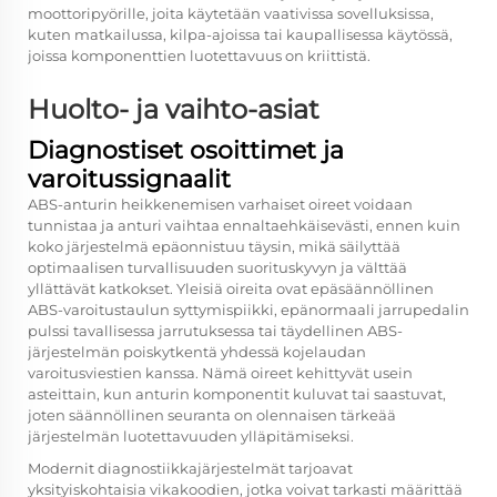
moottoripyörille, joita käytetään vaativissa sovelluksissa,
kuten matkailussa, kilpa-ajoissa tai kaupallisessa käytössä,
joissa komponenttien luotettavuus on kriittistä.
Huolto- ja vaihto-asiat
Diagnostiset osoittimet ja
varoitussignaalit
ABS-anturin heikkenemisen varhaiset oireet voidaan
tunnistaa ja anturi vaihtaa ennaltaehkäisevästi, ennen kuin
koko järjestelmä epäonnistuu täysin, mikä säilyttää
optimaalisen turvallisuuden suorituskyvyn ja välttää
yllättävät katkokset. Yleisiä oireita ovat epäsäännöllinen
ABS-varoitustaulun syttymispiikki, epänormaali jarrupedalin
pulssi tavallisessa jarrutuksessa tai täydellinen ABS-
järjestelmän poiskytkentä yhdessä kojelaudan
varoitusviestien kanssa. Nämä oireet kehittyvät usein
asteittain, kun anturin komponentit kuluvat tai saastuvat,
joten säännöllinen seuranta on olennaisen tärkeää
järjestelmän luotettavuuden ylläpitämiseksi.
Modernit diagnostiikkajärjestelmät tarjoavat
yksityiskohtaisia vikakoodien, jotka voivat tarkasti määrittää