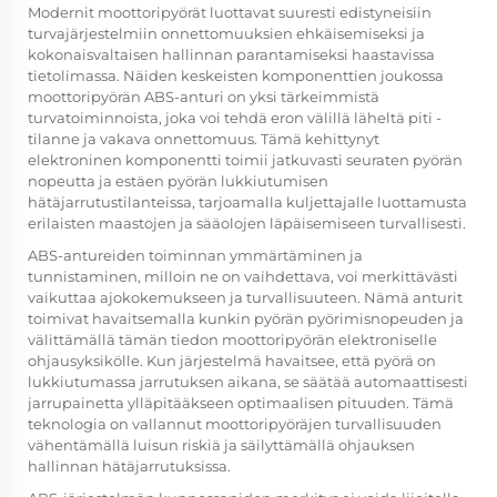
Modernit moottoripyörät luottavat suuresti edistyneisiin
turvajärjestelmiin onnettomuuksien ehkäisemiseksi ja
kokonaisvaltaisen hallinnan parantamiseksi haastavissa
tietolimassa. Näiden keskeisten komponenttien joukossa
moottoripyörän ABS-anturi on yksi tärkeimmistä
turvatoiminnoista, joka voi tehdä eron välillä läheltä piti -
tilanne ja vakava onnettomuus. Tämä kehittynyt
elektroninen komponentti toimii jatkuvasti seuraten pyörän
nopeutta ja estäen pyörän lukkiutumisen
hätäjarrutustilanteissa, tarjoamalla kuljettajalle luottamusta
erilaisten maastojen ja sääolojen läpäisemiseen turvallisesti.
ABS-antureiden toiminnan ymmärtäminen ja
tunnistaminen, milloin ne on vaihdettava, voi merkittävästi
vaikuttaa ajokokemukseen ja turvallisuuteen. Nämä anturit
toimivat havaitsemalla kunkin pyörän pyörimisnopeuden ja
välittämällä tämän tiedon moottoripyörän elektroniselle
ohjausyksikölle. Kun järjestelmä havaitsee, että pyörä on
lukkiutumassa jarrutuksen aikana, se säätää automaattisesti
jarrupainetta ylläpitääkseen optimaalisen pituuden. Tämä
teknologia on vallannut moottoripyöräjen turvallisuuden
vähentämällä luisun riskiä ja säilyttämällä ohjauksen
hallinnan hätäjarrutuksissa.