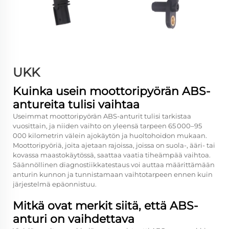
UKK
Kuinka usein moottoripyörän ABS-
antureita tulisi vaihtaa
Useimmat moottoripyörän ABS-anturit tulisi tarkistaa
vuosittain, ja niiden vaihto on yleensä tarpeen 65 000–95
000 kilometrin välein ajokäytön ja huoltohoidon mukaan.
Moottoripyöriä, joita ajetaan rajoissa, joissa on suola-, ääri- tai
kovassa maastokäytössä, saattaa vaatia tiheämpää vaihtoa.
Säännöllinen diagnostiikkatestaus voi auttaa määrittämään
anturin kunnon ja tunnistamaan vaihtotarpeen ennen kuin
järjestelmä epäonnistuu.
Mitkä ovat merkit siitä, että ABS-
anturi on vaihdettava