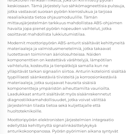
reluktioren renkaan liikettä, joka on kiinnitetty pyörän
keskiosaan. Tämä järjestely luo sähkömagneettisia pulssuja,
jotka vastaavat suoraan pyörän kierroslukua ja tarjoaa
reaaliaikaista tietoa ohjausmoduulille. Tämän
mittausjärjestelmän tarkkuus mahdollistaa ABS-ohjaimen
havaita jopa pienet pyörän nopeuden vaihtelut, jotka
osoittavat mahdollista lukkiutumistilaa.
Modernit moottoripyörän ABS-anturit sisältävät kehittyneitä
materiaaleja ja valmistusmenetelmiä, jotka takaavat
luotettavan toiminnan ääriolosuhteissa. Näiden
komponenttien on kestettävä värähtelyjä, lämpötilan
vaihteluita, kosteutta ja tienpätköjä samalla kun ne
ylläpitävät tarkan signaalin siirtoa. Anturin kotelointi sisältää
tyypillisesti säänkestäviä tiivisteitä ja korroosionkestäviä
materiaaleja, jotka suojaavat hauraita sisäisiä
komponentteja ympäristön aiheuttamilta vaurioilta.
Laadukkaat anturit sisältävät myös sisäänrakennetut
diagnostiikkamahdollisuudet, jotka voivat välittää
järjestelmän tilasta tietoa sekä kuljettajalle että
huoltoteknikoille.
Moottoripyörän elektronisten järjestelmien integraatio
edellyttää kehittynyttä signalinkäsittelykykyä
anturikokoonpanossa. Pyörän pyörimien aikana syntyvät