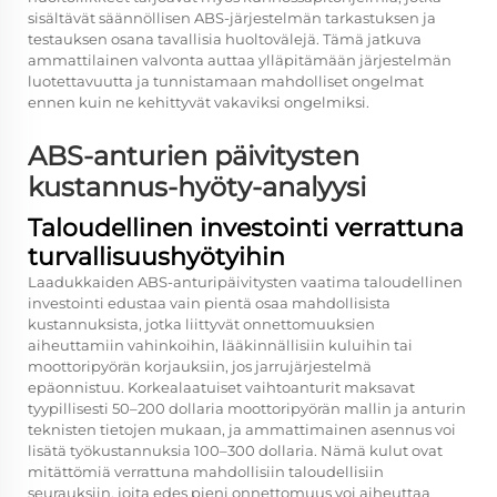
sisältävät säännöllisen ABS-järjestelmän tarkastuksen ja
testauksen osana tavallisia huoltovälejä. Tämä jatkuva
ammattilainen valvonta auttaa ylläpitämään järjestelmän
luotettavuutta ja tunnistamaan mahdolliset ongelmat
ennen kuin ne kehittyvät vakaviksi ongelmiksi.
ABS-anturien päivitysten
kustannus-hyöty-analyysi
Taloudellinen investointi verrattuna
turvallisuushyötyihin
Laadukkaiden ABS-anturipäivitysten vaatima taloudellinen
investointi edustaa vain pientä osaa mahdollisista
kustannuksista, jotka liittyvät onnettomuuksien
aiheuttamiin vahinkoihin, lääkinnällisiin kuluihin tai
moottoripyörän korjauksiin, jos jarrujärjestelmä
epäonnistuu. Korkealaatuiset vaihtoanturit maksavat
tyypillisesti 50–200 dollaria moottoripyörän mallin ja anturin
teknisten tietojen mukaan, ja ammattimainen asennus voi
lisätä työkustannuksia 100–300 dollaria. Nämä kulut ovat
mitättömiä verrattuna mahdollisiin taloudellisiin
seurauksiin, joita edes pieni onnettomuus voi aiheuttaa