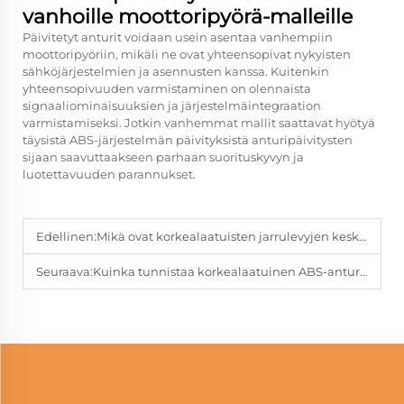
vanhoille moottoripyörä-malleille
Päivitetyt anturit voidaan usein asentaa vanhempiin
moottoripyöriin, mikäli ne ovat yhteensopivat nykyisten
sähköjärjestelmien ja asennusten kanssa. Kuitenkin
yhteensopivuuden varmistaminen on olennaista
signaaliominaisuuksien ja järjestelmäintegraation
varmistamiseksi. Jotkin vanhemmat mallit saattavat hyötyä
täysistä ABS-järjestelmän päivityksistä anturipäivitysten
sijaan saavuttaakseen parhaan suorituskyvyn ja
luotettavuuden parannukset.
Edellinen:
Mikä ovat korkealaatuisten jarrulevyjen keskeiset edut
Seuraava:
Kuinka tunnistaa korkealaatuinen ABS-anturi luotettavaa suorituskykyä varten