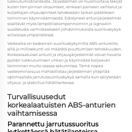
lukkiutumistilanteista. Järjestelmän on huomioitava tekijät
kuten tien pinnan olosuhteet, renkaan paineen vaihtelut ja
kuljettajan ohjauspiirteet tehdessään tarkan päätöksen
toiminnan käynnistämisestä. Edistyneet anturijärjestelmät
sisältävät myös lämpötilakompennoinnin ja signaalin
suodatusta varmistaakseen johdonmukaista suorituskykyä
erilaisissa ympäristöissä.
Vasteaika on keskeinen suorituskykymitta ABS-antureille,
sillä jo millisekunti voi määrätä puuttumisen tehokkuuden.
Korkealaatuiset anturit ja ohjausjärjestelmät voivat havaita
pyörän lukkiutumisen uhkan ja käynnistää korjaavan
toiminnan murto-osassa sekunnissa. Tämä nopea
vasteominaisuus mahdollistaa järjestelmän ylläpitää
optimaalista jarrutussuorituskykyä samalla kun säilytetään
ohjaus- ja stabiilius hätätilanteissa.
Turvallisuusedut
korkealaatuisten ABS-anturien
vaihtamisessa
Parannettu jarrutussuoritus
kytkettäessä hätätilanteissa