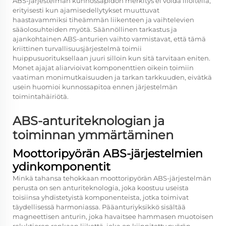
ABS-järjestelmän kunnossapidon merkitys ei voida liioitella,
erityisesti kun ajamisedellytykset muuttuvat
haastavammiksi tiheämmän liikenteen ja vaihtelevien
sääolosuhteiden myötä. Säännöllinen tarkastus ja
ajankohtainen ABS-anturien vaihto varmistavat, että tämä
kriittinen turvallisuusjärjestelmä toimii
huippusuorituksellaan juuri silloin kun sitä tarvitaan eniten.
Monet ajajat aliarvioivat komponenttien oikein toimiin
vaatiman monimutkaisuuden ja tarkan tarkkuuden, eivätkä
usein huomioi kunnossapitoa ennen järjestelmän
toimintahäiriötä.
ABS-anturiteknologian ja
toiminnan ymmärtäminen
Moottoripyörän ABS-järjestelmien
ydinkomponentit
Minkä tahansa tehokkaan moottoripyörän ABS-järjestelmän
perusta on sen anturiteknologia, joka koostuu useista
toisiinsa yhdistetyistä komponenteista, jotka toimivat
täydellisessä harmoniassa. Pääanturiyksikkö sisältää
magneettisen anturin, joka havaitsee hammasen muotoisen