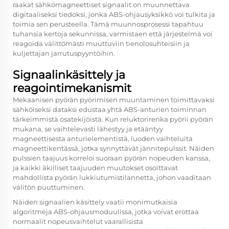
raakat sähkömagneettiset signaalit on muunnettava
digitaaliseksi tiedoksi, jonka ABS-ohjausyksikkö voi tulkita ja
toimia sen perusteella. Tämä muunnosprosessi tapahtuu
tuhansia kertoja sekunnissa, varmistaen että järjestelmä voi
reagoida välittömästi muuttuviin tienolosuhteisiin ja
kuljettajan jarrutuspyyntöihin.
Signaalinkäsittely ja
reagointimekanismit
Mekaanisen pyörän pyörimisen muuntaminen toimittavaksi
sähköiseksi dataksi edustaa yhtä ABS-anturien toiminnan
tärkeimmistä osatekijöistä. Kun reluktorirenka pyörii pyörän
mukana, se vaihtelevasti lähestyy ja etääntyy
magneettisesta anturielementistä, luoden vaihteluita
magneettikentässä, jotka synnyttävät jännitepulssit. Näiden
pulssien taajuus korreloi suoraan pyörän nopeuden kanssa,
ja kaikki äkilliset taajuuden muutokset osoittavat
mahdollista pyörän lukkiutumistilannetta, johon vaaditaan
välitön puuttuminen.
Näiden signaalien käsittely vaatii monimutkaisia
algoritmeja ABS-ohjausmoduulissa, jotka voivat erottaa
normaalit nopeusvaihtelut vaarallisista