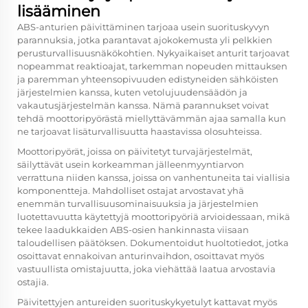
lisääminen
ABS-anturien päivittäminen tarjoaa usein suorituskyvyn
parannuksia, jotka parantavat ajokokemusta yli pelkkien
perusturvallisuusnäkökohtien. Nykyaikaiset anturit tarjoavat
nopeammat reaktioajat, tarkemman nopeuden mittauksen
ja paremman yhteensopivuuden edistyneiden sähköisten
järjestelmien kanssa, kuten vetolujuudensäädön ja
vakautusjärjestelmän kanssa. Nämä parannukset voivat
tehdä moottoripyörästä miellyttävämmän ajaa samalla kun
ne tarjoavat lisäturvallisuutta haastavissa olosuhteissa.
Moottoripyörät, joissa on päivitetyt turvajärjestelmät,
säilyttävät usein korkeamman jälleenmyyntiarvon
verrattuna niiden kanssa, joissa on vanhentuneita tai viallisia
komponentteja. Mahdolliset ostajat arvostavat yhä
enemmän turvallisuusominaisuuksia ja järjestelmien
luotettavuutta käytettyjä moottoripyöriä arvioidessaan, mikä
tekee laadukkaiden ABS-osien hankinnasta viisaan
taloudellisen päätöksen. Dokumentoidut huoltotiedot, jotka
osoittavat ennakoivan anturinvaihdon, osoittavat myös
vastuullista omistajuutta, joka viehättää laatua arvostavia
ostajia.
Päivitettyjen antureiden suorituskykyetulyt kattavat myös