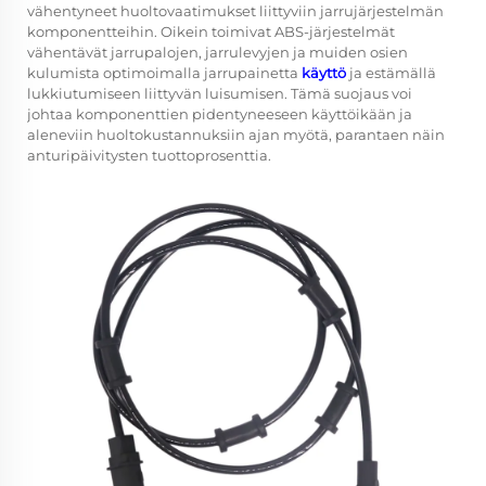
vähentyneet huoltovaatimukset liittyviin jarrujärjestelmän
komponentteihin. Oikein toimivat ABS-järjestelmät
vähentävät jarrupalojen, jarrulevyjen ja muiden osien
kulumista optimoimalla jarrupainetta
käyttö
ja estämällä
lukkiutumiseen liittyvän luisumisen. Tämä suojaus voi
johtaa komponenttien pidentyneeseen käyttöikään ja
aleneviin huoltokustannuksiin ajan myötä, parantaen näin
anturipäivitysten tuottoprosenttia.