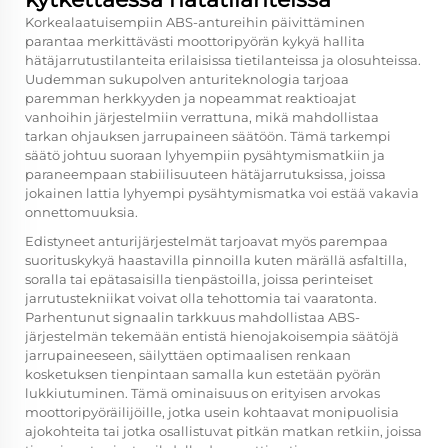
Korkealaatuisempiin ABS-antureihin päivittäminen
parantaa merkittävästi moottoripyörän kykyä hallita
hätäjarrutustilanteita erilaisissa tietilanteissa ja olosuhteissa.
Uudemman sukupolven anturiteknologia tarjoaa
paremman herkkyyden ja nopeammat reaktioajat
vanhoihin järjestelmiin verrattuna, mikä mahdollistaa
tarkan ohjauksen jarrupaineen säätöön. Tämä tarkempi
säätö johtuu suoraan lyhyempiin pysähtymismatkiin ja
paraneempaan stabiilisuuteen hätäjarrutuksissa, joissa
jokainen lattia lyhyempi pysähtymismatka voi estää vakavia
onnettomuuksia.
Edistyneet anturijärjestelmät tarjoavat myös parempaa
suorituskykyä haastavilla pinnoilla kuten märällä asfaltilla,
soralla tai epätasaisilla tienpästoilla, joissa perinteiset
jarrutustekniikat voivat olla tehottomia tai vaaratonta.
Parhentunut signaalin tarkkuus mahdollistaa ABS-
järjestelmän tekemään entistä hienojakoisempia säätöjä
jarrupaineeseen, säilyttäen optimaalisen renkaan
kosketuksen tienpintaan samalla kun estetään pyörän
lukkiutuminen. Tämä ominaisuus on erityisen arvokas
moottoripyöräilijöille, jotka usein kohtaavat monipuolisia
ajokohteita tai jotka osallistuvat pitkän matkan retkiin, joissa