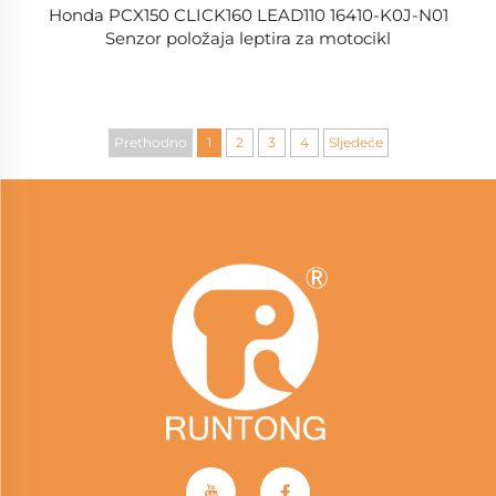
Honda PCX150 CLICK160 LEAD110 16410-K0J-N01
Senzor položaja leptira za motocikl
Prethodno
1
2
3
4
Sljedeće