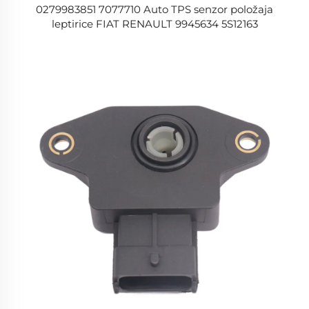
0279983851 7077710 Auto TPS senzor položaja
leptirice FIAT RENAULT 9945634 5S12163