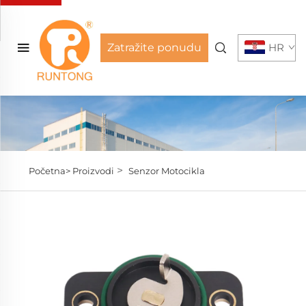
Zatražite ponudu
HR
>
Početna>
Proizvodi
Senzor Motocikla