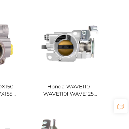
OX150
Honda WAVE110
X155
WAVE110I WAVE125
155
WAVE125I WAVE 110 110I
o Gasne
125I Motocikl Tijelo
Gasne Pločice