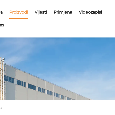
ma
Proizvodi
Vijesti
Primjena
Videozapisi
as
la