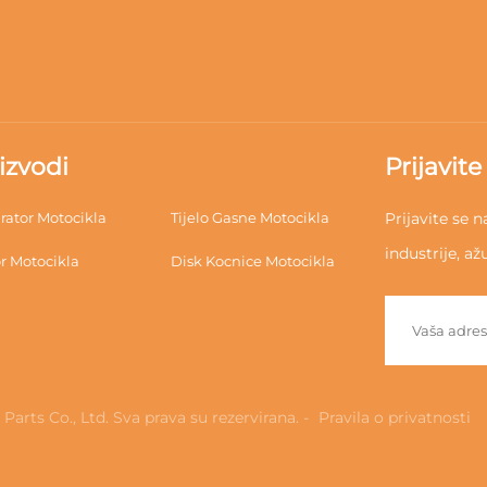
izvodi
Prijavit
rator Motocikla
Tijelo Gasne Motocikla
Prijavite se n
industrije, až
r Motocikla
Disk Kocnice Motocikla
ts Co., Ltd. Sva prava su rezervirana. -
Pravila o privatnosti