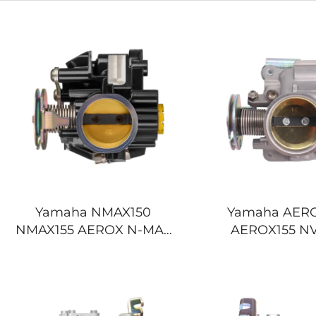
Yamaha NMAX150
Yamaha AER
NMAX155 AEROX N-MAX
AEROX155 NV
150 155 V1 V2 Motocikl
AEROX NVX 
Tijelo Gasne Pločice
Motocikl Tijel
Pločice