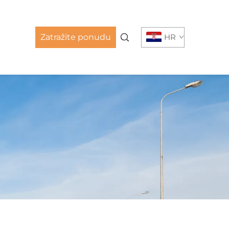
Zatražite ponudu
HR