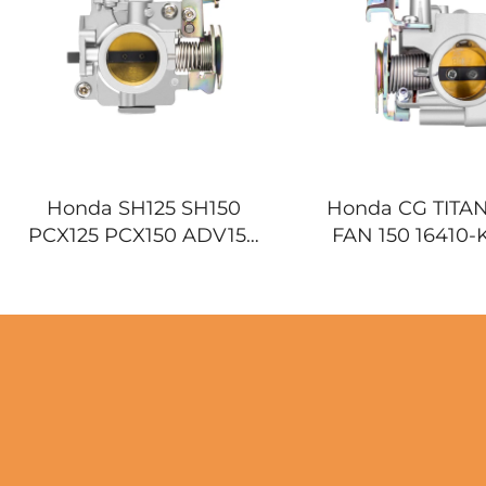
Honda SH125 SH150
Honda CG TITAN
PCX125 PCX150 ADV150
FAN 150 16410-
Motocikl Tijelo Gasne
Karburator za m
Pločice