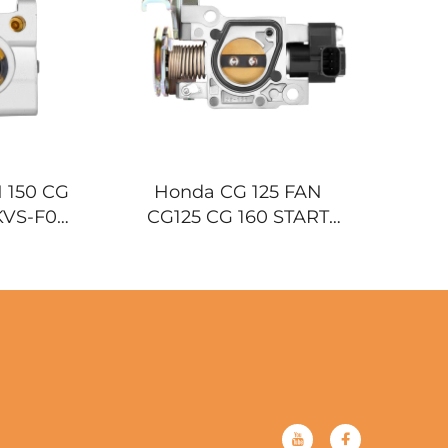
 150 CG
Honda CG 125 FAN
KVS-F01
CG125 CG 160 START
otocikl
CG160 16400-KWG-E01
Karburator za motocikl