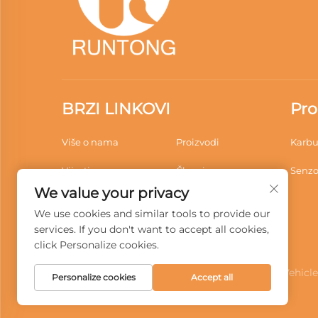
BRZI LINKOVI
Pro
Više o nama
Proizvodi
Karbu
Vijesti
Članci
Senzo
We value your privacy
Primjena
Videozapisi
We use cookies and similar tools to provide our
Preuzimanja
Kontaktirajte Nas
services. If you don't want to accept all cookies,
click Personalize cookies.
Copyright © 2026 Wenzhou Runtong Motor Vehicle Par
Personalize cookies
Accept all