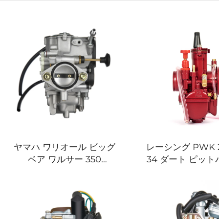
ヤマハ ワリオール ビッグ
レーシング PWK 28
ベア ワルサー 350
34 ダート ピット
YFM350 コディアク 400
トクロス バイク A
YFM400 ATV 四輪バギー
ッド スクーター
カーブレター
ター