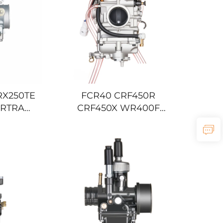
RX250TE
FCR40 CRF450R
URTRAX
CRF450X WR400F
 ATV クワ
WR426F WR450F
カーブレタ
YZ400F YZ426F YZ450F
バイク カーブレター