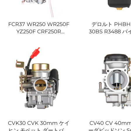
FCR37 WR250 WR250F
デロルト PHBH 
YZ250F CRF250R
30BS R3488 
CRF250X RMZ250
ト ダートバイク
KX250F バイク カーブレタ
ー エンジン カ
ー
CVK30 CVK 30mm ケイ
CV40 CV 40m
ヒン モペット ダートバイ
ーダビッドソン Spo