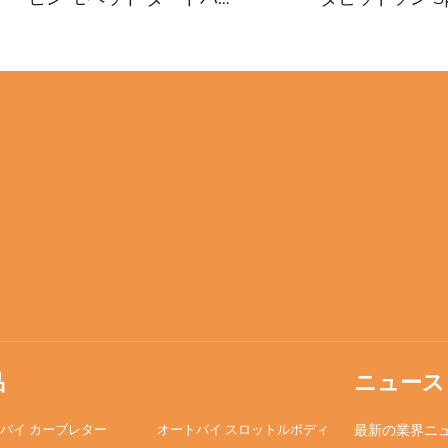
ク バイク ATV クワッド ス
883 1200 XL883
クーター エンジン カーブ
バイク カーブ
レター
品
ニュース
バイ カーブレター
オートバイ スロットルボディ
最新の業界ニ