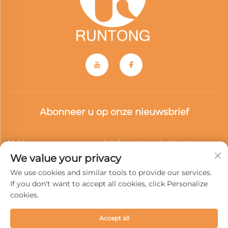
Abonneer u op onze nieuwsbrief
Meld u aan voor onze nieuwsbrief en ontvang het laatste
We value your privacy
nieuws, updates en inzichten van ons team.
We use cookies and similar tools to provide our services.
If you don't want to accept all cookies, click Personalize
cookies.
Abonneren
Accept all