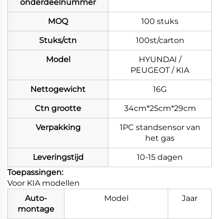
onderdeelnummer
MOQ
100 stuks
Stuks/ctn
100st/carton
Model
HYUNDAI /
PEUGEOT / KIA
Nettogewicht
16G
Ctn grootte
34cm*25cm*29cm
Verpakking
1PC standsensor van
het gas
Leveringstijd
10-15 dagen
Toepassingen:
Voor KIA modellen
Auto-
Model
Jaar
montage