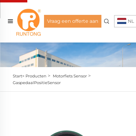
Vraag een offerte aan
NL
>
>
Start>
Producten
Motorfiets Sensor
GaspedaalPositieSensor