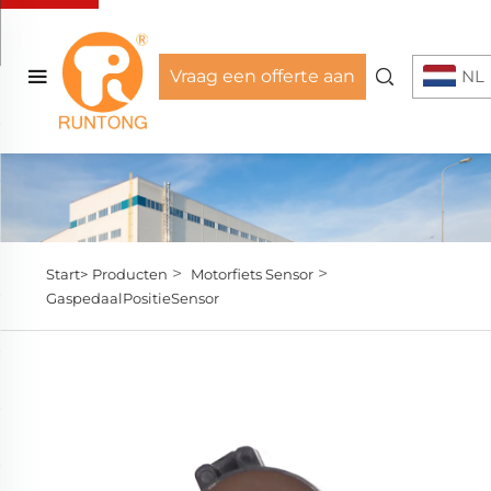
Vraag een offerte aan
NL
>
>
Start>
Producten
Motorfiets Sensor
GaspedaalPositieSensor