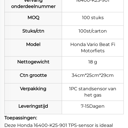
Vervang
16400-K25-901
onderdeelnummer
MOQ
100 stuks
Stuks/ctn
100st/carton
Model
Honda Vario Beat Fi
Motorfiets
Nettogewicht
18 g
Ctn grootte
34cm*25cm*29cm
Verpakking
1PC standsensor van
het gas
Leveringstijd
7-15Dagen
Toepassingen:
Deze Honda 16400-K25-901 TPS-sensor is ideaal