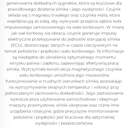
generowania dokładnych sygnałów, które są kluczowe dla
prawidłowego działania silnika i jego wydajności. Czujnik
składa się z magnesu trwałego oraz czujnika Halla, które
współpracują ze sobą, aby wykrywać przejście zębów koła
impulsowego zamocowanego na wale korbowym. W miarę
jak wał korbowy się obraca, czujnik generuje impulsy
elektryczne przekazywane do jednostki sterującej silnika
(ECU), dostarczając danych w czasie rzeczywistym na
temat położenia i prędkości wału korbowego. Te informacje
są niezbędne do określenia optymalnego momentu
wtrysku paliwa i zapłonu, zapewniając efektywną pracę
silnika. Wytrzymała konstrukcja magnetycznego czujnika
wału korbowego umożliwia jego niezawodne
funkcjonowanie w trudnych warunkach silnika, pozwalając
na wytrzymywanie skrajnych temperatur i wibracji przy
jednoczesnym zachowaniu dokładności. Jego zastosowanie
wykracza poza użytkowanie samochodowe i obejmuje
maszyny przemysłowe, silniki okrętowe oraz różne inne
urządzenia rotacyjne, gdzie precyzyjne monitorowanie
położenia i prędkości jest kluczowe dla optymalnej
wydajności i bezpieczeństwa.