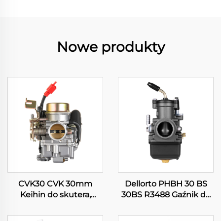
Nowe produkty
CVK30 CVK 30mm
Dellorto PHBH 30 BS
Keihin do skutera,
30BS R3488 Gaźnik do
motocykla, ATV, quada,
motocykla, pitbika,
gaźnik silnikowy
skutera, silnika