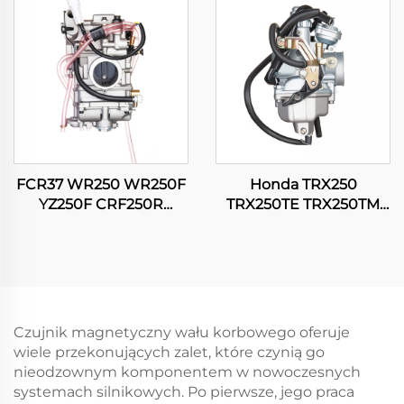
FCR37 WR250 WR250F
Honda TRX250
YZ250F CRF250R
TRX250TE TRX250TM
CRF250X RMZ250
FOURTRAX RECON 250
KX250F Gaźnik do
ES Gaźnik silnika ATV
motocykla
quada
Czujnik magnetyczny wału korbowego oferuje
wiele przekonujących zalet, które czynią go
nieodzownym komponentem w nowoczesnych
systemach silnikowych. Po pierwsze, jego praca