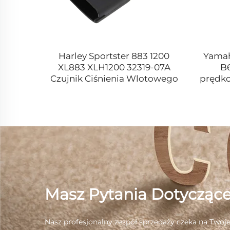
TRX400
Harley Sportster 883 1200
Yamah
cher
XL883 XLH1200 32319-07A
B6
 450
Czujnik Ciśnienia Wlotowego
prędko
Masz Pytania Dotycząc
Nasz profesjonalny zespół sprzedaży czeka na Twoje