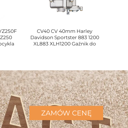
YZ250F
CV40 CV 40mm Harley
02799
Z250
Davidson Sportster 883 1200
Czujni
ocykla
XL883 XLH1200 Gaźnik do
FIAT 
motocykla
ZAMÓW CENĘ