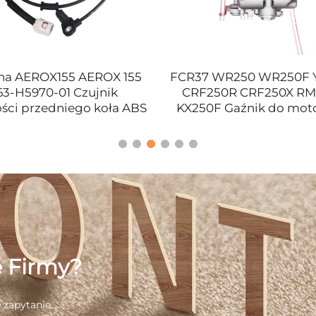
a AEROX155 AEROX 155
FCR37 WR250 WR250F 
3-H5970-01 Czujnik
CRF250R CRF250X RM
ści przedniego koła ABS
KX250F Gaźnik do mot
motocyklowego
e Firmy?
 zapytanie.