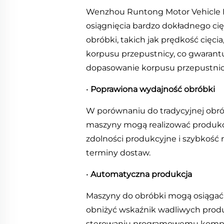
Wenzhou Runtong Motor Vehicle Par
osiągnięcia bardzo dokładnego cię
obróbki, takich jak prędkość cięc
korpusu przepustnicy, co gwarant
dopasowanie korpusu przepustnicy
•
Poprawiona wydajność obróbki
W porównaniu do tradycyjnej obró
maszyny mogą realizować produkcj
zdolności produkcyjne i szybkość 
terminy dostaw.
•
Automatyczna produkcja
Maszyny do obróbki mogą osiągać w
obniżyć wskaźnik wadliwych produk
sterowaniu programowemu komput