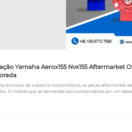
ração Yamaha Aerox155 Nvx155 Aftermarket O
orada
 evolução da indústria motociclística, as peças aftermarket 
los. À medida que as demandas dos consumidores por um desem
 corpo de aceleração aftermarket projetado...