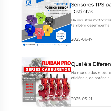
Sensores TPS pa
Distintas
Na indústria motociclí
também desempenha um p
dos consumidores em t
2025-06-17
Qual é a Difer
No mundo dos motores
eficiência, da potênci
Węgierski Karp) é amp
2025-05-21