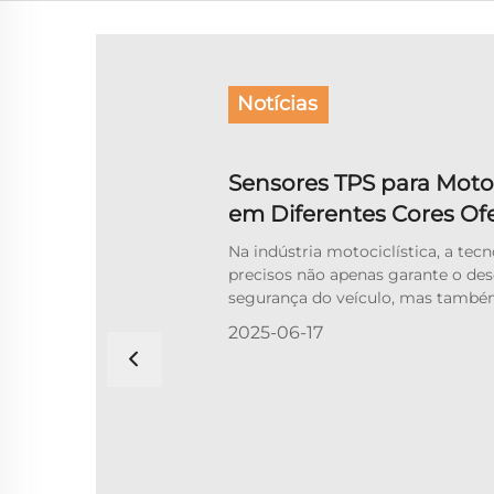
Notícias
Sensores TPS para Motoc
em Diferentes Cores O
Experiências Visuais Dis
Na indústria motociclística, a tec
precisos não apenas garante o de
segurança do veículo, mas tam
papel vital na experiência do usuár
2025-06-17
às necessidades dos fabricantes d
consumidores em termos de aparên