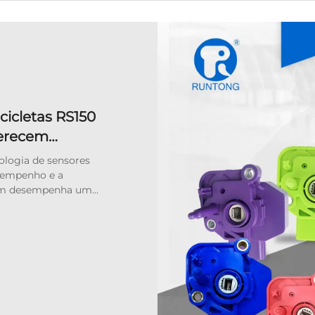
icletas RS150
ferecem
tintas
nologia de sensores
sempenho e a
bém desempenha um
io. A fim de atender
e motocicletas e dos
cia...