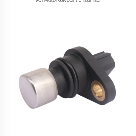
V01 Motorkolvpositionssensor