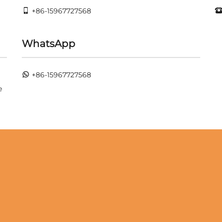
+86-15967727568
WhatsApp
+86-15967727568
e