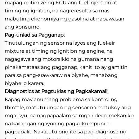
mapag-optimize ng ECU ang fuel injection at
timing ng ignition, na nagreresulta sa mas
mabuting ekonomiya ng gasolina at nabawasan
ang konsumo.
Pag-unlad sa Pagganap:
Tinutulungan ng sensor na iayos ang fuel-air
mixture at timing ng ignition ng engine, na
nagagawa ang motorsiklo na gumana nang
pinakamataas ang pagganap, kahit ito ay gamitin
para sa pang-araw-araw na biyahe, mahabang
biyahe, o karera.
Diagnostics at Pagtuklas ng Pagkakamali:
Kapag may anumang problema sa kontrol ng
throttle, matutulungan ng sensor na matukoy ang
mga isyu, na nagpapaalam sa mga rider o mekaniko
na kailangan ngayon ng pagkukumpuni o
pagpapalit. Nakatutulong ito sa pag-diagnose ng