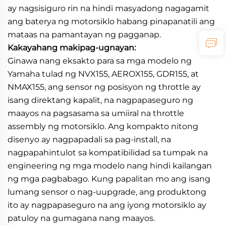
ay nagsisiguro rin na hindi masyadong nagagamit
ang baterya ng motorsiklo habang pinapanatili ang
mataas na pamantayan ng pagganap.
Kakayahang makipag-ugnayan:
Ginawa nang eksakto para sa mga modelo ng
Yamaha tulad ng NVX155, AEROX155, GDR155, at
NMAX155, ang sensor ng posisyon ng throttle ay
isang direktang kapalit, na nagpapaseguro ng
maayos na pagsasama sa umiiral na throttle
assembly ng motorsiklo. Ang kompakto nitong
disenyo ay nagpapadali sa pag-install, na
nagpapahintulot sa kompatibilidad sa tumpak na
engineering ng mga modelo nang hindi kailangan
ng mga pagbabago. Kung papalitan mo ang isang
lumang sensor o nag-uupgrade, ang produktong
ito ay nagpapaseguro na ang iyong motorsiklo ay
patuloy na gumagana nang maayos.