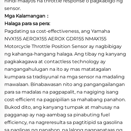
hindi maayos na throttle response o pagkabigo ng
sensor.
Mga Kalamangan：
Halaga para sa pera:
Pagdating sa cost-effectiveness, ang Yamaha
NVX155 AEROX155 AEROX GDR155 NMAX155
Motorcycle Throttle Position Sensor ay nagbibigay
ng kahanga-hangang halaga. Ang tibay ng kanyang
pagkakagawa at contactless technology ay
nangangahulugan na ito ay mas matatagalan
kumpara sa tradisyunal na mga sensor na madaling
mawalaan. Binabawasan nito ang pangangailangan
para sa madalas na pagpapalit, na nagiging isang
cost-efficient na pagpipilian sa mahabang panahon.
Bukod dito, ang kanyang tumpak at mahusay na
pagganap ay nag-aambag sa pinabuting fuel
efficiency, na nagreresulta sa pagtitipid sa gasolina
sa paglipas ng panahon, na lalong nagpapataas ng