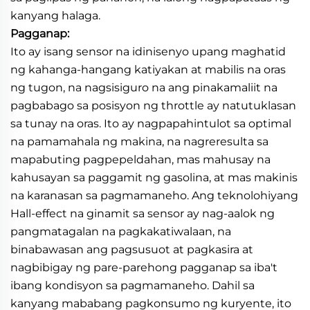
kanyang halaga.
Pagganap:
Ito ay isang sensor na idinisenyo upang maghatid
ng kahanga-hangang katiyakan at mabilis na oras
ng tugon, na nagsisiguro na ang pinakamaliit na
pagbabago sa posisyon ng throttle ay natutuklasan
sa tunay na oras. Ito ay nagpapahintulot sa optimal
na pamamahala ng makina, na nagreresulta sa
mapabuting pagpepeldahan, mas mahusay na
kahusayan sa paggamit ng gasolina, at mas makinis
na karanasan sa pagmamaneho. Ang teknolohiyang
Hall-effect na ginamit sa sensor ay nag-aalok ng
pangmatagalan na pagkakatiwalaan, na
binabawasan ang pagsusuot at pagkasira at
nagbibigay ng pare-parehong pagganap sa iba't
ibang kondisyon sa pagmamaneho. Dahil sa
kanyang mababang pagkonsumo ng kuryente, ito