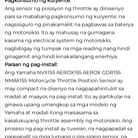
Pagkonsumo ng kuryente:
Ang sensor ng posisyon ng throttle ay dinisenyo
para sa mababang pagkonsumo ng kuryente, na
nagsisiguro ng pinakamaliit na pagbawas sa baterya
ng motorsiklo. Ito ay mahusay na gumagana
kasama ng electrical system ng motorsiklo,
nagbibigay ng tumpak na mga reading nang hindi
ginagamit ang hindi kinakailangang enerhiya.
Paraan ng pag-install:
Ang Yamaha NVX155 AEROX155 AEROX GDR155
NMAX155 Motorcycle Throttle Position Sensor ay
may compact na disenyo na nagpapahintulot sa
madali at maayos na pag-install. Ito ay partikular na
ginawa upang umangkop sa mga modelo ng
Yamaha at madali itong maisasama sa
kasalukuyang throttle assembly ng motorsiklo. Ang
proseso ng pag-install ay tuwiran, na nagpapadali sa
pagpapalit sa mga lumang o sira-sirang sensor, na