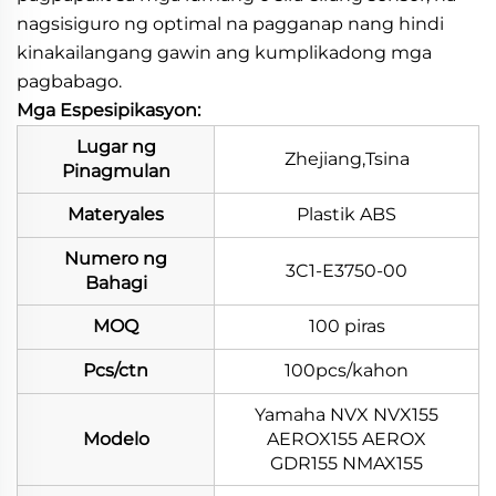
nagsisiguro ng optimal na pagganap nang hindi
kinakailangang gawin ang kumplikadong mga
pagbabago.
Mga Espesipikasyon:
Lugar ng
Zhejiang,Tsina
Pinagmulan
Materyales
Plastik ABS
Numero ng
3C1-E3750-00
Bahagi
MOQ
100 piras
Pcs/ctn
100pcs/kahon
Yamaha NVX NVX155
Modelo
AEROX155 AEROX
GDR155 NMAX155