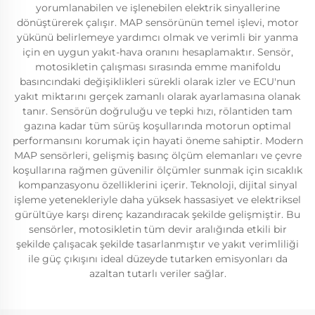
yorumlanabilen ve işlenebilen elektrik sinyallerine
dönüştürerek çalışır. MAP sensörünün temel işlevi, motor
yükünü belirlemeye yardımcı olmak ve verimli bir yanma
için en uygun yakıt-hava oranını hesaplamaktır. Sensör,
motosikletin çalışması sırasında emme manifoldu
basıncındaki değişiklikleri sürekli olarak izler ve ECU'nun
yakıt miktarını gerçek zamanlı olarak ayarlamasına olanak
tanır. Sensörün doğruluğu ve tepki hızı, rölantiden tam
gazına kadar tüm sürüş koşullarında motorun optimal
performansını korumak için hayati öneme sahiptir. Modern
MAP sensörleri, gelişmiş basınç ölçüm elemanları ve çevre
koşullarına rağmen güvenilir ölçümler sunmak için sıcaklık
kompanzasyonu özelliklerini içerir. Teknoloji, dijital sinyal
işleme yetenekleriyle daha yüksek hassasiyet ve elektriksel
gürültüye karşı direnç kazandıracak şekilde gelişmiştir. Bu
sensörler, motosikletin tüm devir aralığında etkili bir
şekilde çalışacak şekilde tasarlanmıştır ve yakıt verimliliği
ile güç çıkışını ideal düzeyde tutarken emisyonları da
azaltan tutarlı veriler sağlar.