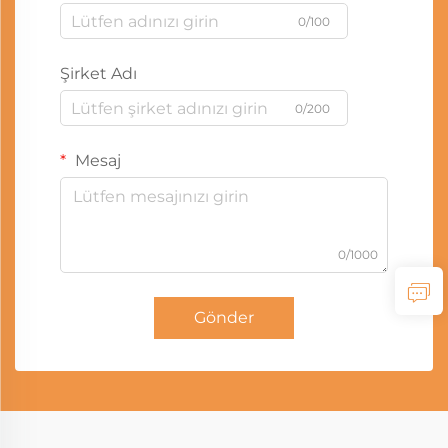
0/100
Şirket Adı
0/200
Mesaj
0/1000
Gönder