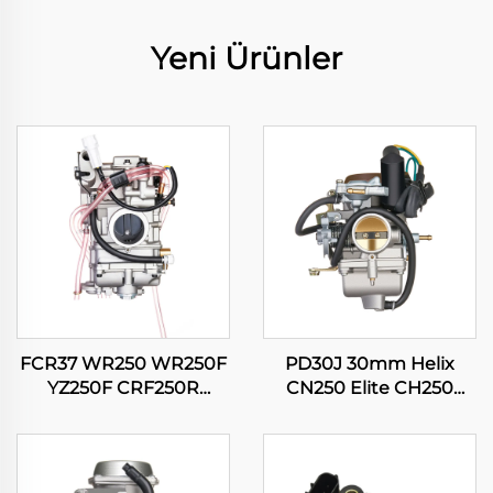
Yeni Ürünler
FCR37 WR250 WR250F
PD30J 30mm Helix
YZ250F CRF250R
CN250 Elite CH250
CRF250X RMZ250
CFMOTO CF250 250cc
KX250F Motosiklet
Scooter Mopet Motor
Karbüratör
Karbüratör