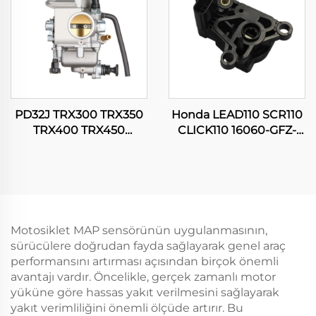
PD32J TRX300 TRX350
Honda LEAD110 SCR110
TRX400 TRX450
CLICK110 16060-GFZ-
Fourtrax Rancher
003 Motosiklet TPS Gaz
Foreman 300 350 400
Kelebeği Pozisyon
450 Karbüratör
Sensörü
Motosiklet MAP sensörünün uygulanmasının,
sürücülere doğrudan fayda sağlayarak genel araç
performansını artırması açısından birçok önemli
avantajı vardır. Öncelikle, gerçek zamanlı motor
yüküne göre hassas yakıt verilmesini sağlayarak
yakıt verimliliğini önemli ölçüde artırır. Bu