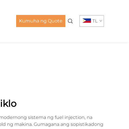
Kumuha ng Quote
TL
iklo
modernong sistema ng fuel injection, na
fold ng makina. Gumagana ang sopistikadong