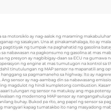
uretor ng Engine
350 400 45
Kaburetor ng M
 sa motorsiklo ay nag-aalok ng maraming makabuluhan
ganap ng sasakyan. Una at pinakamahalaga, ito ay mal
pagtitiyak ng tumpak na paghahatid ng gasolina batay
lta sa nabawasan na pagkonsumo ng gasolina at mas ma
a ng presyon ay nagbibigay-daan sa ECU na gumawa ng
a operasyon ng engine at mas tumutugon na kontrol sa 
ahil tinutulungan ng MAP sensor na mapanatili ang optim
hanggang sa pagmamaneho sa highway. Ito ay nagreresu
n. Ang sensor ay nag-aambag din sa nabawasang emissi
ing magdulot ng hindi kumpletong combustion. Kasama
 maaari tulungan ng sensor na matukoy ang mga potensya
tiwalaan ng modernong MAP sensor ay nangangahulugan
lang buhay. Bukod pa rito, ang papel ng sensor sa pag
ing mangyari kapag tumatakbo ito nang masyadong maba