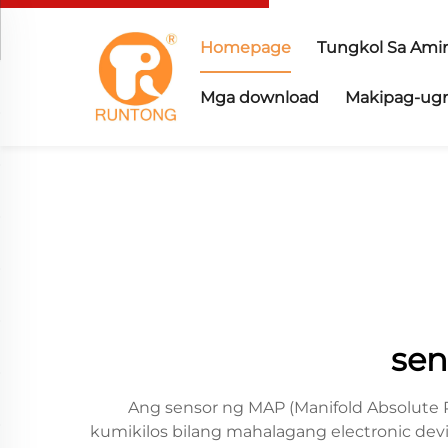
Homepage
Tungkol Sa Ami
Mga download
Makipag-ugn
sen
Ang sensor ng MAP (Manifold Absolute P
kumikilos bilang mahalagang electronic de