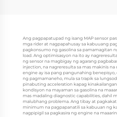
Kaburetor ng Motor
Kab
na Pangkarera
Ang pagpapatupad ng isang MAP sensor para
mga rider at nagpapahusay sa kabuuang pag
pagkonsumo ng gasolina sa pamamagitan ng 
load. Ang optimisasyon na ito ay nagreresu
ng sensor na magbigay ng agarang pagbabas
injection, na nagreresulta sa mas makinis n
engine ay isa pang pangunahing benepisyo, d
ng pagmamaneho, mula sa trapik sa lungsod 
pinabuting acceleration kapag kinakailanga
kondisyon na mayaman sa gasolina na maaar
mas madaling diagnostic capabilities, dahil
malubhang problema. Ang tibay at pagkaka
minimum na pagpapanatili sa kabuuan ng kani
nagpipigil sa pagkasira ng engine na maaar