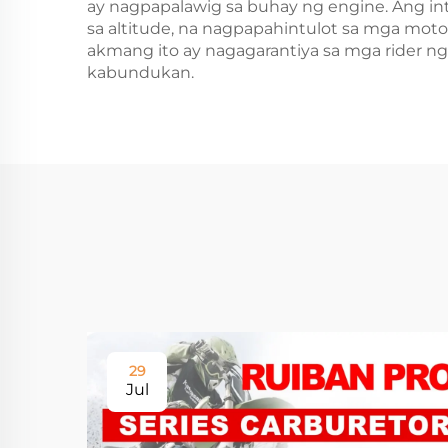
ay nagpapalawig sa buhay ng engine. Ang i
sa altitude, na nagpapahintulot sa mga mo
akmang ito ay nagagarantiya sa mga rider ng
kabundukan.
29
Jul