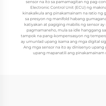
sensor na ito sa pamamagitan ng pag-conve
Electronic Control Unit (ECU) ng maki
kinakalkula ang pinakamainam na ratio ng 
sa presyon ng manifold habang gumagana a
katiyakan at pagiging mabilis ng sensor 
pagmamaneho, mula sa idle hanggang sa 
tampok na pang-kompensasyon ng temperatu
ay umunlad upang isama ang mga digital sign
Ang mga sensor na ito ay dinisenyo upang
upang mapanatili ang pinakamainam n