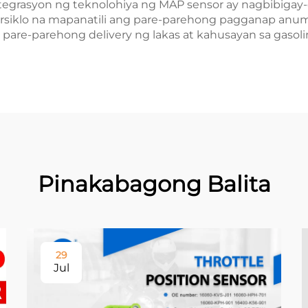
ntegrasyon ng teknolohiya ng MAP sensor ay nagbibig
torsiklo na mapanatili ang pare-parehong pagganap anu
 pare-parehong delivery ng lakas at kahusayan sa gasoli
Pinakabagong Balita
29
Jul