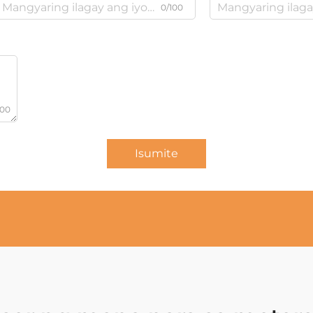
0/100
000
Isumite