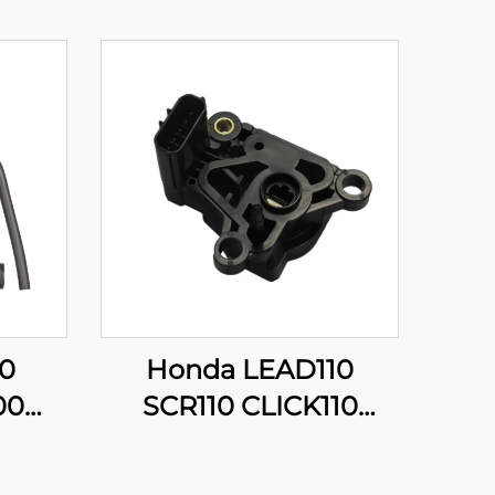
0
Honda LEAD110
00
SCR110 CLICK110
ax
16060-GFZ-003
n 300
Sensors ng Posisyon