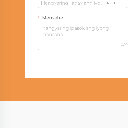
0/100
Mensahe
0/1