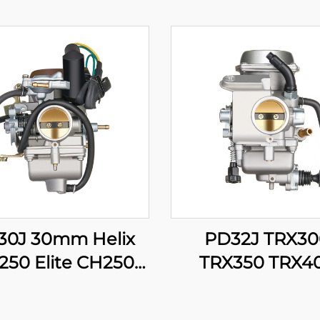
30J 30mm Helix
PD32J TRX30
250 Elite CH250
TRX350 TRX4
TO CF250 250cc
TRX450 Fourtr
cooter Moped
Rancher Forema