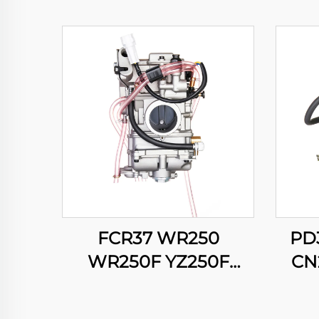
FCR37 WR250
PD
WR250F YZ250F
CN
CRF250R CRF250X
CFMO
RMZ250 KX250F
S