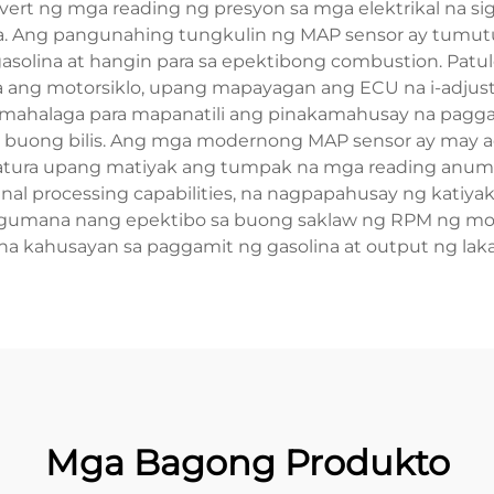
rt ng mga reading ng presyon sa mga elektrikal na sign
na. Ang pangunahing tungkulin ng MAP sensor ay tumut
gasolina at hangin para sa epektibong combustion. Pa
ng motorsiklo, upang mapayagan ang ECU na i-adjust a
ay mahalaga para mapanatili ang pinakamahusay na pagga
buong bilis. Ang mga modernong MAP sensor ay may a
ra upang matiyak ang tumpak na mga reading anuman 
al processing capabilities, na nagpapahusay ng katiyak
 gumana nang epektibo sa buong saklaw ng RPM ng mot
a kahusayan sa paggamit ng gasolina at output ng lak
Mga Bagong Produkto