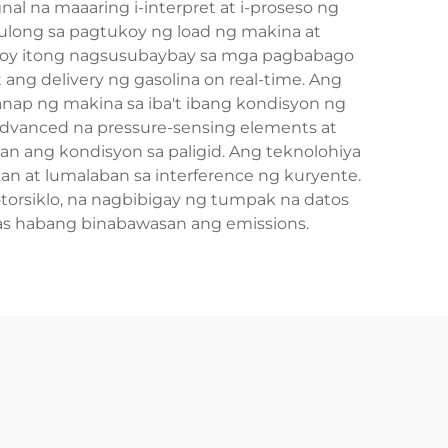
al na maaaring i-interpret at i-proseso ng
ulong sa pagtukoy ng load ng makina at
tuloy itong nagsusubaybay sa mga pagbabago
ng delivery ng gasolina on real-time. Ang
nap ng makina sa iba't ibang kondisyon ng
dvanced na pressure-sensing elements at
ang kondisyon sa paligid. Ang teknolohiya
an at lumalaban sa interference ng kuryente.
orsiklo, na nagbibigay ng tumpak na datos
as habang binabawasan ang emissions.