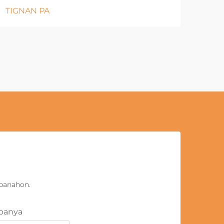
TIGNAN PA
panahon.
panya