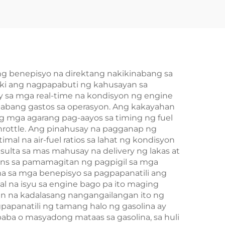
0
ng Pagbubukas ng
otor
Motorsiklo
g benepisyo na direktang nakikinabang sa
aki ang nagpapabuti ng kahusayan sa
 sa mga real-time na kondisyon ng engine
babang gastos sa operasyon. Ang kakayahan
 mga agarang pag-aayos sa timing ng fuel
throttle. Ang pinahusay na pagganap ng
al na air-fuel ratios sa lahat ng kondisyon
lta sa mas mahusay na delivery ng lakas at
ons sa pamamagitan ng pagpigil sa mga
 sa mga benepisyo sa pagpapanatili ang
l na isyu sa engine bago pa ito maging
 na kadalasang nangangailangan ito ng
papanatili ng tamang halo ng gasolina ay
ba o masyadong mataas sa gasolina, sa huli