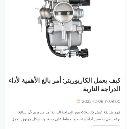
كيف يعمل الكاربوريتر: أمر بالغ الأهمية لأداء
الدراجة النارية
2025-12-08 17:09:00
فهم طريقة عمل كاربюрيتور الدراجة النارية أمر ضروري لأي سائق
يرغب في تحسين أداء دراجته والحفاظ على تشغيلها بشكل موثوق. يعمل
كاربюрيتور الدراجة النارية كقلب نظام توصيل الوقود، حيث يخلط بدقة...