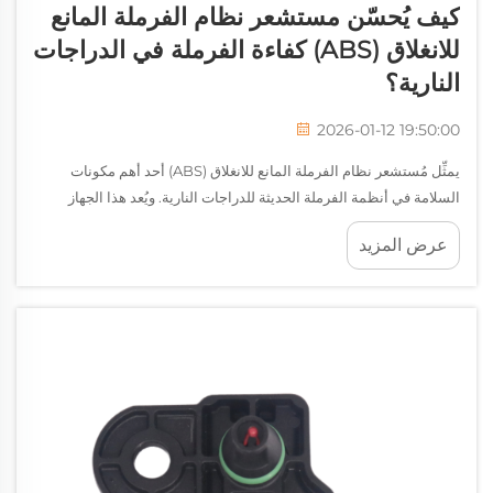
كيف يُحسّن مستشعر نظام الفرملة المانع
للانغلاق (ABS) كفاءة الفرملة في الدراجات
النارية؟
2026-01-12 19:50:00
يمثِّل مُستشعر نظام الفرملة المانع للانغلاق (ABS) أحد أهم مكونات
السلامة في أنظمة الفرملة الحديثة للدراجات النارية. ويُعد هذا الجهاز
المتطور مسؤولًا عن رصد سرعة العجلة باستمرار وتوفير بياناتٍ جوهريةٍ
عرض المزيد
لنظام الفرملة المانع للانغلاق (ABS)، لمنع انغلاق العجلة...