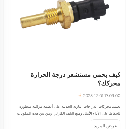
كيف يحمي مستشعر درجة الحرارة
محركك؟
2025-12-01 17:09:00
تعتمد محركات الدراجات النارية الحديثة على أنظمة مراقبة متطورة
للحفاظ على الأداء الأمثل ومنع التلف الكارثي. ومن بين هذه المكونات
الحيوية، يُعد مستشعر درجة حرارة الهواء حارسًا صامتًا، حيث يقوم
عرض المزيد
باستمرار بقياس درجة الحرارة المحيطة...