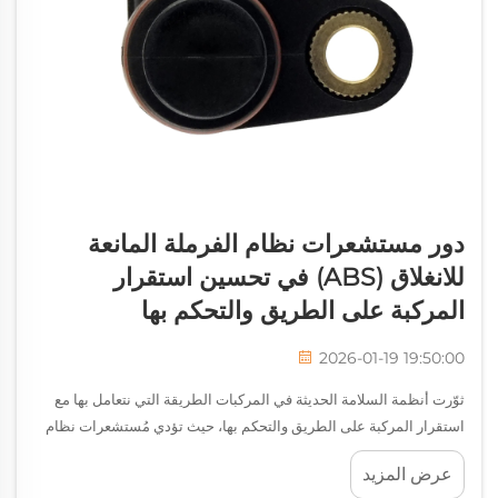
دور مستشعرات نظام الفرملة المانعة
للانغلاق (ABS) في تحسين استقرار
المركبة على الطريق والتحكم بها
2026-01-19 19:50:00
ثوّرت أنظمة السلامة الحديثة في المركبات الطريقة التي نتعامل بها مع
استقرار المركبة على الطريق والتحكم بها، حيث تؤدي مُستشعرات نظام
الفرملة المانع للانغلاق (ABS) دورًا محوريًّا في الوقاية من الحوادث وتعزيز
عرض المزيد
ثقة السائق. وتقوم هذه المكونات الإلكترونية المتطورة بإجراء قياسات