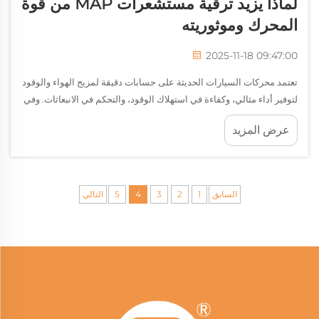
لماذا يزيد ترقية مستشعرات MAP من قوة
المحرك وموثوريته
2025-11-18 09:47:00
تعتمد محركات السيارات الحديثة على حسابات دقيقة لمزيج الهواء والوقود
لتوفير أداء مثالي، وكفاءة في استهلاك الوقود، والتحكم في الانبعاثات. وفي
صميم هذا النظام المتطور يقع مستشعر الضغط المطلق في المجمع،
عرض المزيد
المعروف اختصارًا بـ MA...
السابق
1
2
3
4
5
التالي