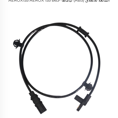
المانعة للانغلاق (ABS) لياماها AEROX155 AEROX 155 B63-
H5970-01