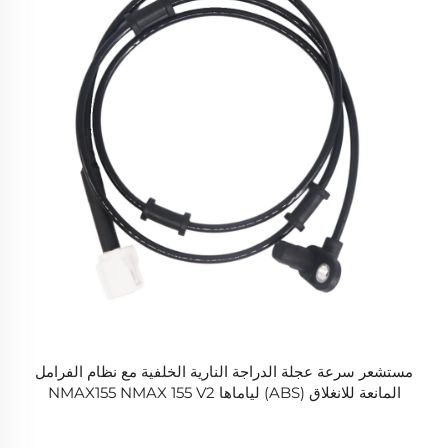
مستشعر سرعة عجلة الدراجة النارية الخلفية مع نظام الفرامل
المانعة للانغلاق (ABS) لياماها NMAX155 NMAX 155 V2
B6H-H5980-00