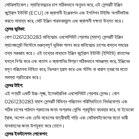
মোটরসাইকেল। ম্যানিফোল্ডের চাপ সঠিকভাবে অনুভব করে, এই সেন্সরটি ইঞ্জিন
কন্ট্রোল ইউনিট (ECU) কে জ্বালানী ইঞ্জেকশন এবং ইগনিশন টাইমিং অপটিমাইজ
করতে সাহায্য করে, মোট ইঞ্জিন পারফরম্যান্স এবং জ্বালানী দক্ষতা উন্নত করে।
সেন্সর ভূমিকা:
বোশ 0261230283 মানিফোল্ড এবসোলিউট প্রেশার (ম্যাপ) সেন্সরটি ইঞ্জিন
ম্যানেজমেন্ট সিস্টেমে গুরুত্বপূর্ণ ভূমিকা পালন করে মানিফোল্ড চাপের বাস্তব সময়ের
তথ্য সরবরাহ করে। এই তথ্যের মাধ্যমে ইঞ্জিন কন্ট্রোল ইউনিট (ইসিইউ) বাতাসের
ঘনত্ব নির্ণয় করে এবং বাতাস ও জ্বালানির মিশ্রণ সঠিকভাবে সামঞ্জস্য করে, ইঞ্জিনের
মসৃণ পরিচালনা নিশ্চিত করে, নিঃসরণ হ্রাস করে এবং স্টলিং বা খারাপ ত্বরণের মতো
সমস্যা প্রতিরোধ করে।
সেন্সর টাইপ:
এই পণ্যটি একটি উচ্চ-সূক্ষ্ম, ইলেকট্রনিক এবসোলিউট প্রেশার সেন্সর। বোশ
0261230283 ম্যাপ সেন্সরটি বিভিন্ন পরিচালন পরিস্থিতিতে নির্ভরযোগ্য এবং
সঠিক চাপের পাঠদান প্রদানের জন্য অগ্রসর সেন্সিং প্রযুক্তি ব্যবহার করে, যা ইভেকো
ট্রাক, অপেল এবং চেভি মডেলের যাত্রীবাহী গাড়ি এবং মোটরসাইকেলের মতো ভারী
যানবাহনের জন্য উপযুক্ত করে তোলে।
সেন্সর ইনস্টলেশন লোকেশন: