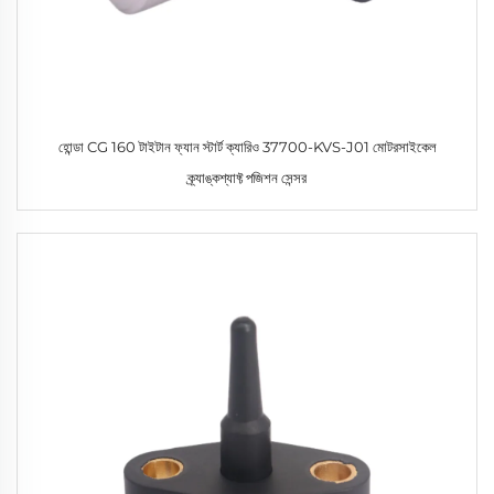
হোন্ডা CG 160 টাইটান ফ্যান স্টার্ট ক্যারিও 37700-KVS-J01 মোটরসাইকেল
ক্র্যাঙ্কশ্যাফ্ট পজিশন সেন্সর