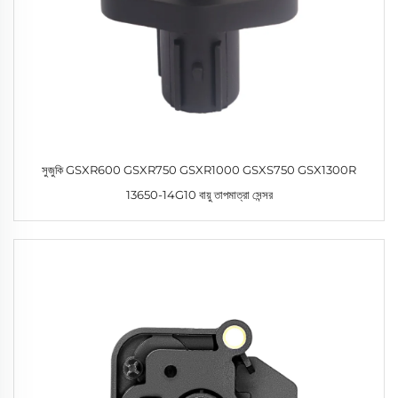
সুজুকি GSXR600 GSXR750 GSXR1000 GSXS750 GSX1300R
13650-14G10 বায়ু তাপমাত্রা সেন্সর