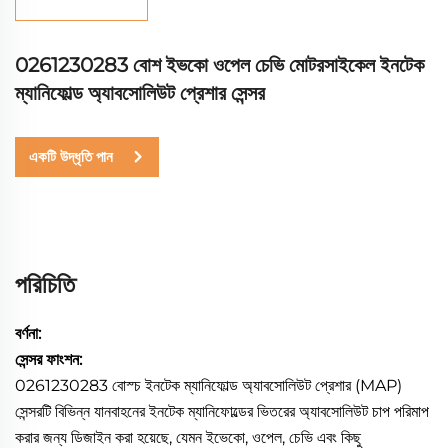
0261230283 বোশ ইভকো ওপেল চেভি মোটরসাইকেল ইনটেক
ম্যানিফোল্ড অ্যাবসোলিউট প্রেশার সেন্সর
একটি উদ্ধৃতি পান
পরিচিতি
বর্ণনা:
সেন্সর ফাংশন:
0261230283 বোস্চ ইনটেক ম্যানিফোল্ড অ্যাবসোলিউট প্রেশার (MAP)
সেন্সরটি বিভিন্ন যানবাহনের ইনটেক ম্যানিফোল্ডের ভিতরের অ্যাবসোলিউট চাপ পরিমাপ
করার জন্য ডিজাইন করা হয়েছে, যেমন ইভেকো, ওপেল, চেভি এবং কিছু