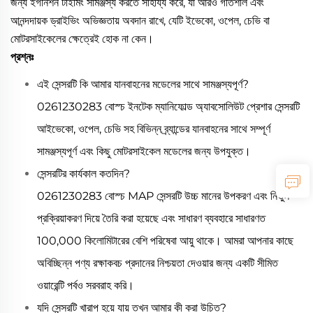
জন্য ইগনিশন টাইমিং সামঞ্জস্য করতে সাহায্য করে, যা আরও গতিশীল এবং
আনন্দদায়ক ড্রাইভিং অভিজ্ঞতায় অবদান রাখে, যেটি ইভেকো, ওপেল, চেভি বা
মোটরসাইকেলের ক্ষেত্রেই হোক না কেন।
প্রশ্নঃ
এই সেন্সরটি কি আমার যানবাহনের মডেলের সাথে সামঞ্জস্যপূর্ণ?
0261230283 বোস্চ ইনটেক ম্যানিফোল্ড অ্যাবসোলিউট প্রেশার সেন্সরটি
আইভেকো, ওপেল, চেভি সহ বিভিন্ন ব্র্যান্ডের যানবাহনের সাথে সম্পূর্ণ
সামঞ্জস্যপূর্ণ এবং কিছু মোটরসাইকেল মডেলের জন্য উপযুক্ত।
সেন্সরটির কার্যকাল কতদিন?
0261230283 বোস্চ MAP সেন্সরটি উচ্চ মানের উপকরণ এবং নির্ভুল
প্রক্রিয়াকরণ দিয়ে তৈরি করা হয়েছে এবং সাধারণ ব্যবহারে সাধারণত
100,000 কিলোমিটারের বেশি পরিষেবা আয়ু থাকে। আমরা আপনার কাছে
অবিচ্ছিন্ন পণ্য রক্ষাকবচ প্রদানের নিশ্চয়তা দেওয়ার জন্য একটি সীমিত
ওয়ারেন্টি পর্বও সরবরাহ করি।
যদি সেন্সরটি খারাপ হয়ে যায় তখন আমার কী করা উচিত?