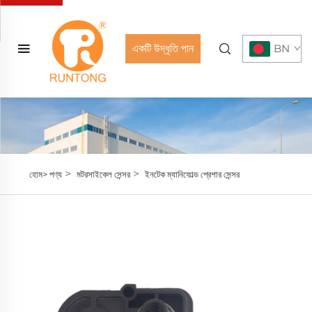
একটি উদ্ধৃতি পান
BN
>
>
হোম>
পণ্য
মটরসাইকেল সেন্সর
ইনটেক ম্যানিফোল্ড প্রেশার সেন্সর