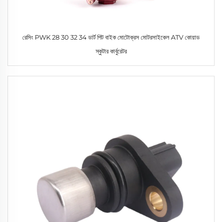
রেসিং PWK 28 30 32 34 ডার্ট পিট বাইক মোটোক্রস মোটরসাইকেল ATV কোয়াড
স্কুটার কার্বুরেটর