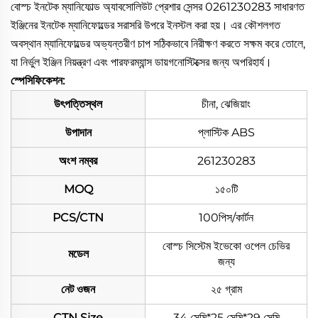
বোস্চ ইনটেক ম্যানিফোল্ড অ্যাবসোলিউট প্রেশার সেন্সর 0261230283 সাধারণত
ইঞ্জিনের ইনটেক ম্যানিফোল্ডের সরাসরি উপরে ইনস্টল করা হয়। এর কৌশলগত
অবস্থান ম্যানিফোল্ডের অভ্যন্তরীণ চাপ সঠিকভাবে নিরীক্ষণ করতে সক্ষম করে তোলে,
যা নির্ভুল ইঞ্জিন নিয়ন্ত্রণ এবং পারফরম্যান্স ডায়গনোস্টিক্সের জন্য অপরিহার্য।
স্পেসিফিকেশন:
উৎপত্তিস্থল
চীনা, ঝেজিয়াং
উপাদান
প্লাস্টিক ABS
অংশ নম্বর
261230283
MOQ
১৫০টি
PCS/CTN
100পিস/কার্টন
বোস্চ সিস্টেম ইভেকো ওপেল চেভির
মডেল
জন্য
নেট ওজন
২৫ গ্রাম
CTN Size
34 সেমি*25 সেমি*29 সেমি