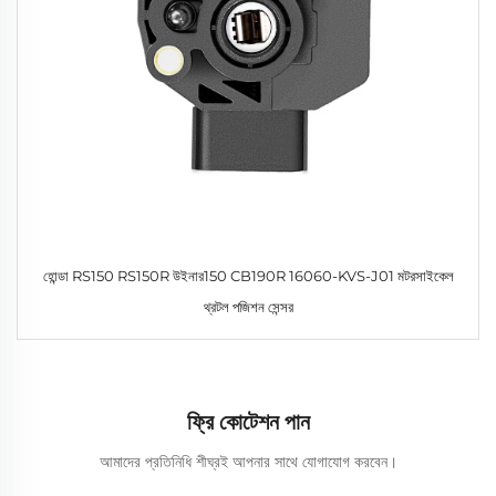
হোন্ডা RS150 RS150R উইনার150 CB190R 16060-KVS-J01 মটরসাইকেল
থ্রটল পজিশন সেন্সর
ফ্রি কোটেশন পান
আমাদের প্রতিনিধি শীঘ্রই আপনার সাথে যোগাযোগ করবেন।