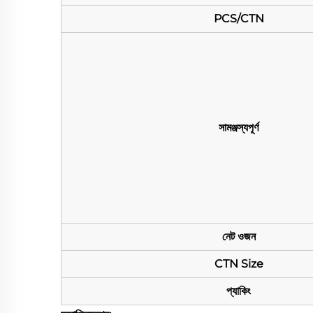
PCS/CTN
সামঞ্জস্যপূর্ণ
নেট ওজন
CTN Size
প্যাকিং