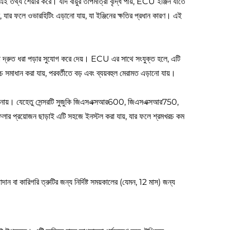
 এই তথ্য শেয়ার করে। যদি বায়ুর তাপমাত্রা বৃদ্ধি পায়, ECU ইঞ্জিন যাতে
, যার ফলে ওভারহিটিং এড়ানো যায়, যা ইঞ্জিনের ক্ষতির প্রধান কারণ। এই
বিকতা দ্রুত ধরা পড়ার সুযোগ করে দেয়। ECU এর সাথে সংযুক্ত হলে, এটি
াধান করা যায়, পরবর্তীতে বড় এবং ব্যয়বহুল মেরামত এড়ানো যায়।
তের তুলনায়। যেহেতু সেন্সরটি সুজুকি জিএসএক্সআর600, জিএসএক্সআর750,
 প্রয়োজন ছাড়াই এটি সহজে ইনস্টল করা যায়, যার ফলে শ্রমখরচ কম
াদান বা কারিগরি ত্রুটির জন্য নির্দিষ্ট সময়কালের (যেমন, 12 মাস) জন্য