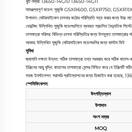
খুটি নম্বর: 13650-14G10 13650-14G11
সামঞ্জস্যপূর্ণ মডেল: সুজুকি GSXR600, GSXR750, GS
উপাদান: মোটরসাইকেল চালনার কঠোর পরিস্থিতি সহ্য করার জন্য উচ্চ মান
ভোল্টেজ: উল্লিখিত সুজুকি মডেলগুলিতে ব্যবহৃত প্রচলিত বৈদ্যুতিক সিস্টেমে
তাপমাত্রা পরিসর: বিভিন্ন চালনা পরিস্থিতির জন্য উপযুক্ত তাপমাত্রার
আকার: উল্লিখিত সুজুকি মোটরসাইকেল মডেলগুলির জন্য কাস্টম ফিট
সুবিধা
জ্বালানি দক্ষতা উন্নত: সঠিক তাপমাত্রা তথ্য সরবরাহ করে সঠিক বাতাস-
ইঞ্জিনের আয়ু বৃদ্ধি: বাতাসের তাপমাত্রা সেন্সর নিশ্চিত করে যে ইঞ্জিনটি
সহজ ইনস্টলেশন: সরাসরি প্রতিস্থাপনের জন্য ডিজাইন করা হয়েছে, 13650
স্পেসিফিকেশন:
উৎপত্তিস্থল
উপাদান
অংশ নম্বর
MOQ