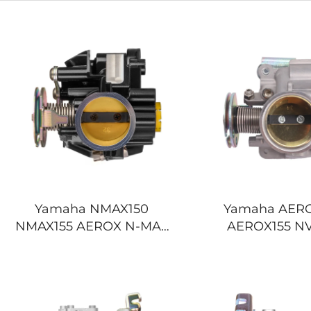
Yamaha NMAX150
Yamaha AER
NMAX155 AEROX N-MAX
AEROX155 NV
150 155 V1 V2 Motorrad-
AEROX NVX 
Gasgriff
Motorrad-Gas