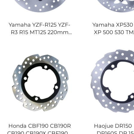
Yamaha YZF-R125 YZF-
Yamaha XP530
R3 R15 MT125 220mm
XP 500 530 T
Motorrad-Hinterrad-
282mm Moto
Bremsenscheibe
Hintere Brems
Honda CBF190 CB190R
Haojue DR150
CB190 CB190X CBF190R
DR160S DR 15