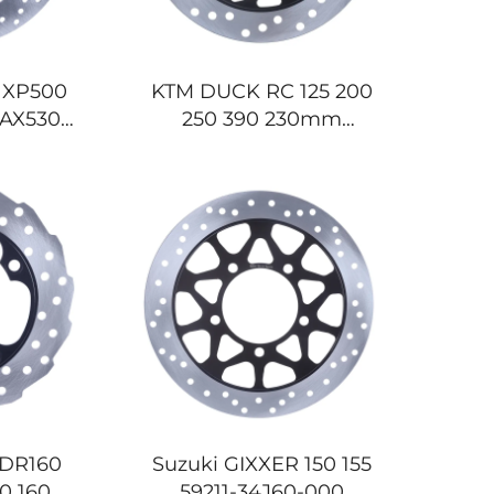
 XP500
KTM DUCK RC 125 200
MAX530
250 390 230mm
rrad
Motorrad Hintere
scheibe
Bremsscheibe
 DR160
Suzuki GIXXER 150 155
0 160
59211-34J60-000