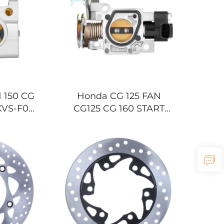
 150 CG
Honda CG 125 FAN
KVS-F01
CG125 CG 160 START
griff
CG160 16400-KWG-E01
Motorrad-Gasgriff