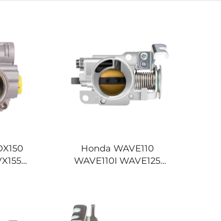
OX150
Honda WAVE110
X155
WAVE110I WAVE125
155
WAVE125I WAVE 110 110I
griff
125I Motorrad-Gasgriff