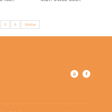
rrad
265mm Motorrad
scheibe
Vordere Bremsscheibe
5
6
Weiter