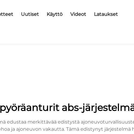
tteet
Uutiset
Käyttö
Videot
Lataukset
pyöräanturit abs-järjestelm
mä edustaa merkittävää edistystä ajoneuvoturvallisuuste
tehoa ja ajoneuvon vakautta. Tämä edistynyt järjestelmä 