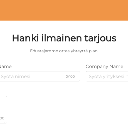
Hanki ilmainen tarjous
Edustajamme ottaa yhteyttä pian.
Name
Company Name
0/100
000