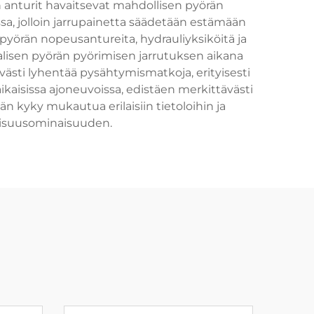
n anturit havaitsevat mahdollisen pyörän
a, jolloin jarrupainetta säädetään estämään
yörän nopeusantureita, hydrauliyksiköitä ja
aalisen pyörän pyörimisen jarrutuksen aikana
ävästi lyhentää pysähtymismatkoja, erityisesti
kaisissa ajoneuvoissa, edistäen merkittävästi
kyky mukautua erilaisiin tietoloihin ja
llisuusominaisuuden.