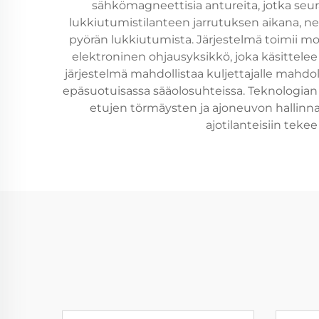
sähkömagneettisia antureita, jotka seur
lukkiutumistilanteen jarrutuksen aikana, n
pyörän lukkiutumista. Järjestelmä toimii m
elektroninen ohjausyksikkö, joka käsittelee
järjestelmä mahdollistaa kuljettajalle mahdol
epäsuotuisassa sääolosuhteissa. Teknologian 
etujen törmäysten ja ajoneuvon hallinn
ajotilanteisiin tek