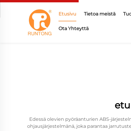
Etusivu
Tietoa meistä
Tuo
Ota Yhteyttä
etu
Edessä olevien pyöräanturien ABS-järjestel
ohjausjärjestelmänä, joka parantaa jarrutus