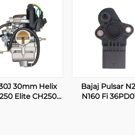
30J 30mm Helix
Bajaj Pulsar N
250 Elite CH250
N160 Fi 36PD0
TO CF250 250cc
Moottoripyörän
cooterin Mopin
Kaasunestosens
Moottorin