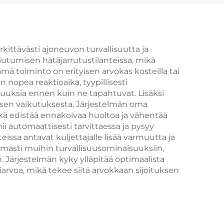
kittävästi ajoneuvon turvallisuutta ja
iutumisen hätäjarrutustilanteissa, mikä
mä toiminto on erityisen arvokas kosteilla tai
n nopea reaktioaika, tyypillisesti
muuksia ennen kuin ne tapahtuvat. Lisäksi
isen vaikutuksesta. Järjestelmän oma
ikä edistää ennakoivaa huoltoa ja vähentää
i automaattisesti tarvittaessa ja pysyy
sa antavat kuljettajalle lisää varmuutta ja
masti muihin turvallisuusominaisuuksiin,
Järjestelmän kyky ylläpitää optimaalista
voa, mikä tekee siitä arvokkaan sijoituksen