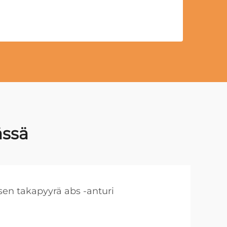
ässä
sen takapyyrä abs -anturi