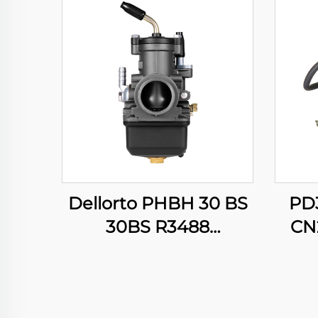
Dellorto PHBH 30 BS
PD
30BS R3488
CN
Moottoripyörä Pitbike
CFMO
Scooterin Moottorin
S
Karburattori