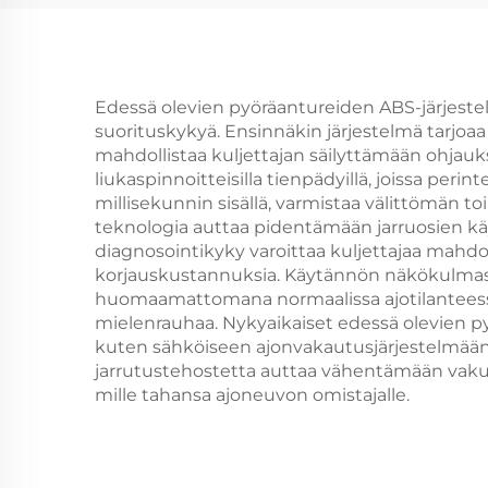
Edessä olevien pyöräantureiden ABS-järjestelm
suorituskykyä. Ensinnäkin järjestelmä tarjoa
mahdollistaa kuljettajan säilyttämään ohjauks
liukaspinnoitteisilla tienpädyillä, joissa peri
millisekunnin sisällä, varmistaa välittömän t
teknologia auttaa pidentämään jarruosien kä
diagnosointikyky varoittaa kuljettajaa mahdo
korjauskustannuksia. Käytännön näkökulmasta 
huomaamattomana normaalissa ajotilanteessa. 
mielenrauhaa. Nykyaikaiset edessä olevien p
kuten sähköiseen ajonvakautusjärjestelmään 
jarrutustehostetta auttaa vähentämään vakuu
mille tahansa ajoneuvon omistajalle.