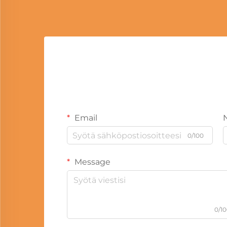
Email
0/100
Message
0/1