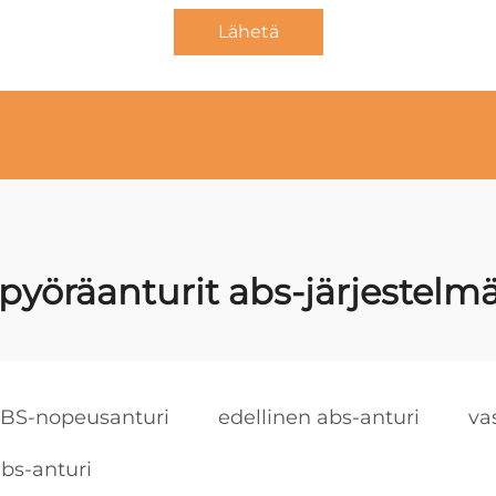
Lähetä
pyöräanturit abs-järjestelm
ABS-nopeusanturi
edellinen abs-anturi
va
bs-anturi