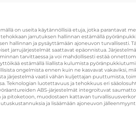
Karburattori
ällä on useita käytännöllisiä etuja, jotka parantavat mer
a tehokkaan jarrutuksen hallinnan estämällä pyöränpukk
en hallinnan ja pysäyttämään ajoneuvon turvallisesti. Tä
nteiset jarrujärjestelmät saattavat epäonnistua. Järjestelmä
oiminnan tarvittaessa ja voi mahdollisesti estää onnetto
yttöikää estämällä liiallista kulumista pyöränpukkiutum
llisista ongelmista ennen kuin ne kasvavat vakaviksi, m
järjestelmä vaatii vähän kuljettajan puuttumista, toimi
Teknologian luotettavuus ja tehokkuus eri sääolosuhteis
yöräantureiden ABS-järjestelmät integroituvat saumatto
ja pitoketoon, muodostaen kattavan turvallisuusverkon. 
tuskustannuksia ja lisäämään ajoneuvon jälleenmyyntiar