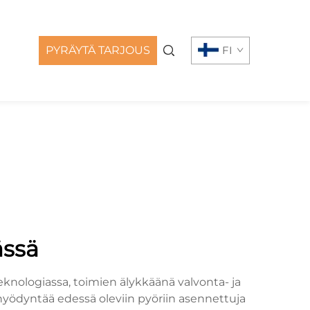
PYRÄYTÄ TARJOUS
FI
ässä
knologiassa, toimien älykkäänä valvonta- ja
hyödyntää edessä oleviin pyöriin asennettuja