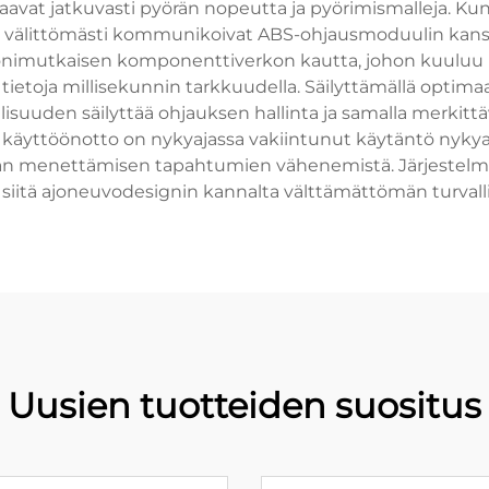
aavat jatkuvasti pyörän nopeutta ja pyörimismalleja. Ku
e välittömästi kommunikoivat ABS-ohjausmoduulin kanss
onimutkaisen komponenttiverkon kautta, johon kuuluu p
 tietoja millisekunnin tarkkuudella. Säilyttämällä optim
lisuuden säilyttää ohjauksen hallinta ja samalla merkitt
käyttöönotto on nykyajassa vakiintunut käytäntö nykyai
an menettämisen tapahtumien vähenemistä. Järjestelmän 
ee siitä ajoneuvodesignin kannalta välttämättömän turva
Uusien tuotteiden suositus