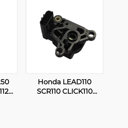
250
Honda LEAD110
112
SCR110 CLICK110
 TPS
16060-GFZ-003
ori
Moottoripyörän TPS-
kaasuanturi