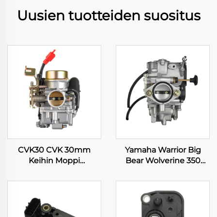
Uusien tuotteiden suositus
CVK30 CVK 30mm
Yamaha Warrior Big
Keihin Moppi
Bear Wolverine 350
Moottoripyörä ATV
YFM350 Kodiak 400
Nelipyöräinen Scooterin
YFM400 ATV
Moottorin Karburattori
nelipyöräinen
karburointi