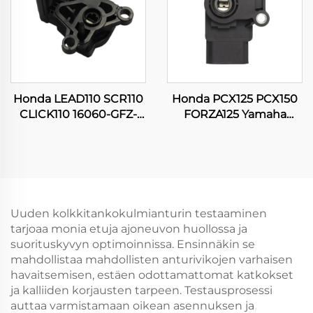
Honda LEAD110 SCR110
Honda PCX125 PCX150
CLICK110 16060-GFZ-
FORZA125 Yamaha
003 Moottoripyörän
SRL115 16060-K35-V01
TPS-kaasuanturi
Moottoripyörän
kaasupotentiaalianturi
Uuden kolkkitankokulmianturin testaaminen
tarjoaa monia etuja ajoneuvon huollossa ja
suorituskyvyn optimoinnissa. Ensinnäkin se
mahdollistaa mahdollisten anturivikojen varhaisen
havaitsemisen, estäen odottamattomat katkokset
ja kalliiden korjausten tarpeen. Testausprosessi
auttaa varmistamaan oikean asennuksen ja