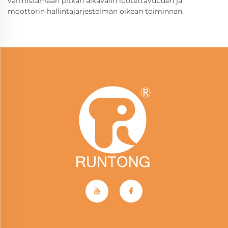
varmistamaan pitkän aikavälin luotettavuuden ja
moottorin hallintajärjestelmän oikean toiminnan.