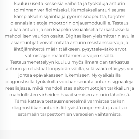
kuuluu useita keskeisiä vaiheita ja työkaluja anturin
toiminnan verifioimiseksi. Kampiakselianturi seuraa
kampiakselin sijaintia ja pyörimisnopeutta, tarjoten
olennaisia tietoja moottorin ohjausmoduulille. Testaus
alkaa anturin ja sen kaapelin visuaalisella tarkastuksella
mahdollisen vaurion osalta. Digitaalisen yleismittarin avulla
asiantuntijat voivat mitata anturin resistanssiarvoja ja
lähtöjännitettä määrittääkseen, pysyttelevätkö arvot
valmistajan määrittämien arvojen sisällä.
Testausmenettelyyn kuuluu myös ilmaraidan tarkastus
anturin ja reluktaattoripyörän välillä, sillä väärä etäisyys voi
johtaa epävakaaseen lukemiseen. Nykyaikaisilla
diagnostisilla työkaluilla voidaan seurata anturin signaaleja
reaaliajassa, mikä mahdollistaa aaltomuotojen tarkkailun ja
mahdollisten virheiden havaitsemisen anturin lähdössä.
Tämä kattava testausmenetelmä varmistaa tarkan
diagnostiikan anturiin liittyvistä ongelmista ja auttaa
estämään tarpeettomien varaosien vaihtamista.