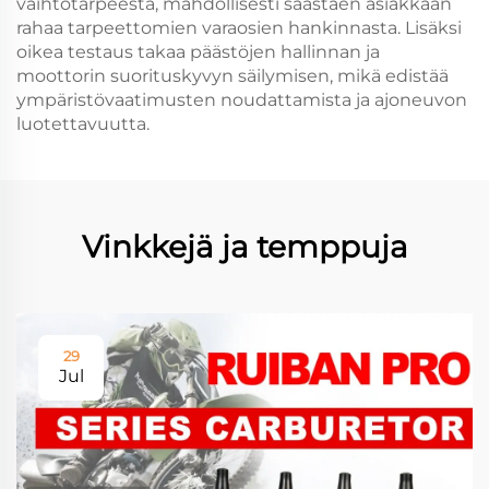
vaihtotarpeesta, mahdollisesti säästäen asiakkaan
rahaa tarpeettomien varaosien hankinnasta. Lisäksi
oikea testaus takaa päästöjen hallinnan ja
moottorin suorituskyvyn säilymisen, mikä edistää
ympäristövaatimusten noudattamista ja ajoneuvon
luotettavuutta.
Vinkkejä ja temppuja
29
Jul