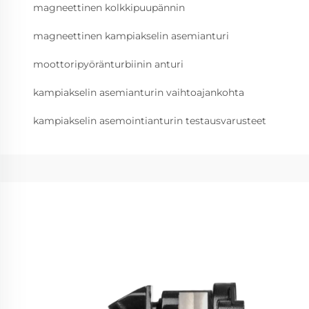
magneettinen kolkkipuupännin
magneettinen kampiakselin asemianturi
moottoripyöränturbiinin anturi
kampiakselin asemianturin vaihtoajankohta
kampiakselin asemointianturin testausvarusteet