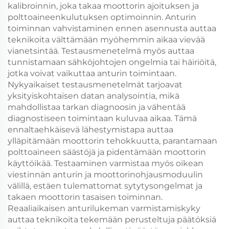
kalibroinnin, joka takaa moottorin ajoituksen ja
polttoaineenkulutuksen optimoinnin. Anturin
toiminnan vahvistaminen ennen asennusta auttaa
teknikoita välttämään myöhemmin aikaa vievää
vianetsintää. Testausmenetelmä myös auttaa
tunnistamaan sähköjohtojen ongelmia tai häiriöitä,
jotka voivat vaikuttaa anturin toimintaan.
Nykyaikaiset testausmenetelmät tarjoavat
yksityiskohtaisen datan analysointia, mikä
mahdollistaa tarkan diagnoosin ja vähentää
diagnostiseen toimintaan kuluvaa aikaa. Tämä
ennaltaehkäisevä lähestymistapa auttaa
ylläpitämään moottorin tehokkuutta, parantamaan
polttoaineen säästöjä ja pidentämään moottorin
käyttöikää. Testaaminen varmistaa myös oikean
viestinnän anturin ja moottorinohjausmoduulin
välillä, estäen tulemattomat sytytysongelmat ja
takaen moottorin tasaisen toiminnan.
Reaaliaikaisen anturilukeman varmistamiskyky
auttaa teknikoita tekemään perusteltuja päätöksiä