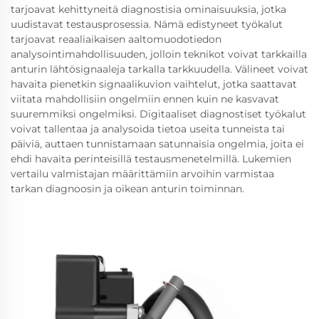
tarjoavat kehittyneitä diagnostisia ominaisuuksia, jotka
uudistavat testausprosessia. Nämä edistyneet työkalut
tarjoavat reaaliaikaisen aaltomuodotiedon
analysointimahdollisuuden, jolloin teknikot voivat tarkkailla
anturin lähtösignaaleja tarkalla tarkkuudella. Välineet voivat
havaita pienetkin signaalikuvion vaihtelut, jotka saattavat
viitata mahdollisiin ongelmiin ennen kuin ne kasvavat
suuremmiksi ongelmiksi. Digitaaliset diagnostiset työkalut
voivat tallentaa ja analysoida tietoa useita tunneista tai
päiviä, auttaen tunnistamaan satunnaisia ongelmia, joita ei
ehdi havaita perinteisillä testausmenetelmillä. Lukemien
vertailu valmistajan määrittämiin arvoihin varmistaa
tarkan diagnoosin ja oikean anturin toiminnan.