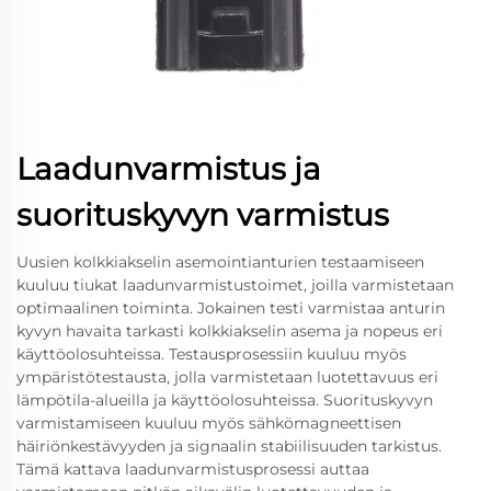
Laadunvarmistus ja
suorituskyvyn varmistus
Uusien kolkkiakselin asemointianturien testaamiseen
kuuluu tiukat laadunvarmistustoimet, joilla varmistetaan
optimaalinen toiminta. Jokainen testi varmistaa anturin
kyvyn havaita tarkasti kolkkiakselin asema ja nopeus eri
käyttöolosuhteissa. Testausprosessiin kuuluu myös
ympäristötestausta, jolla varmistetaan luotettavuus eri
lämpötila-alueilla ja käyttöolosuhteissa. Suorituskyvyn
varmistamiseen kuuluu myös sähkömagneettisen
häiriönkestävyyden ja signaalin stabiilisuuden tarkistus.
Tämä kattava laadunvarmistusprosessi auttaa