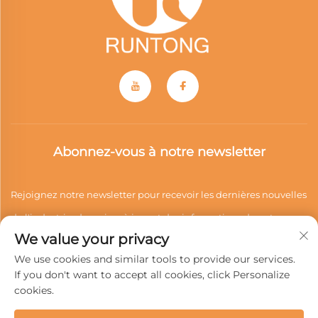
Abonnez-vous à notre newsletter
Rejoignez notre newsletter pour recevoir les dernières nouvelles
de l'industrie, des mises à jour et des informations de notre
We value your privacy
équipe.
We use cookies and similar tools to provide our services.
If you don't want to accept all cookies, click Personalize
cookies.
S'abonner