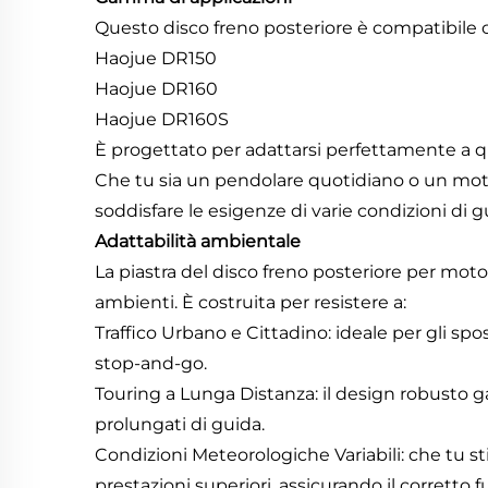
Questo disco freno posteriore è compatibile c
Haojue DR150
Haojue DR160
Haojue DR160S
È progettato per adattarsi perfettamente a qu
Che tu sia un pendolare quotidiano o un motoc
soddisfare le esigenze di varie condizioni di g
Adattabilità ambientale
La piastra del disco freno posteriore per 
ambienti. È costruita per resistere a:
Traffico Urbano e Cittadino: ideale per gli spo
stop-and-go.
Touring a Lunga Distanza: il design robusto gar
prolungati di guida.
Condizioni Meteorologiche Variabili: che tu 
prestazioni superiori, assicurando il corretto