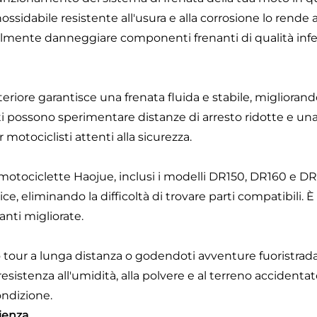
nossidabile resistente all'usura e alla corrosione lo rende
mente danneggiare componenti frenanti di qualità infer
eriore garantisce una frenata fluida e stabile, migliorando
sti possono sperimentare distanze di arresto ridotte e u
tociclisti attenti alla sicurezza.
motociclette Haojue, inclusi i modelli DR150, DR160 e DR
e, eliminando la difficoltà di trovare parti compatibili. È
anti migliorate.
 tour a lunga distanza o godendoti avventure fuoristrada
resistenza all'umidità, alla polvere e al terreno accidentat
ondizione.
ienza