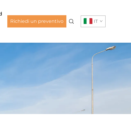
d
Richiedi un preventivo
IT