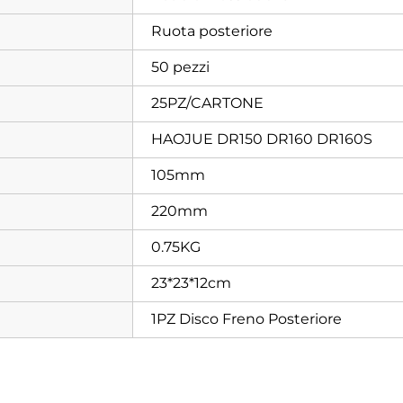
Ruota posteriore
50 pezzi
25PZ/CARTONE
HAOJUE DR150 DR160 DR160S
105mm
220mm
0.75KG
23*23*12cm
1PZ Disco Freno Posteriore