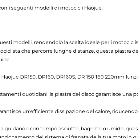
on i seguenti modelli di motocicli Haojue:
esti modelli, rendendolo la scelta ideale per i motocicl
iclista che percorre lunghe distanze, questa piastra del
uida.
moto Haojue DR150, DR160, DR160S, DR 150 160 220mm fun
stamenti quotidiani, la piastra del disco garantisce una p
antisce un'efficiente dissipazione del calore, riducendo i
stia guidando con tempo asciutto, bagnato o umido, ques
 funzionamento del sistema di frenata della tua moto in q