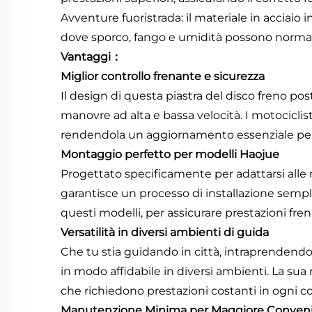
Avventure fuoristrada: il materiale in acciaio i
dove sporco, fango e umidità possono normal
Vantaggi：
Miglior controllo frenante e sicurezza
Il design di questa piastra del disco freno post
manovre ad alta e bassa velocità. I motocicli
rendendola un aggiornamento essenziale per mo
Montaggio perfetto per modelli Haojue
Progettato specificamente per adattarsi alle 
garantisce un processo di installazione semplic
questi modelli, per assicurare prestazioni fren
Versatilità in diversi ambienti di guida
Che tu stia guidando in città, intraprendendo
in modo affidabile in diversi ambienti. La sua 
che richiedono prestazioni costanti in ogni c
Manutenzione Minima per Maggiore Conven