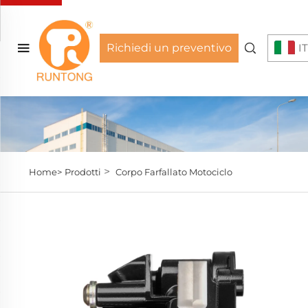
Richiedi un preventivo
IT
>
Home>
Prodotti
Corpo Farfallato Motociclo