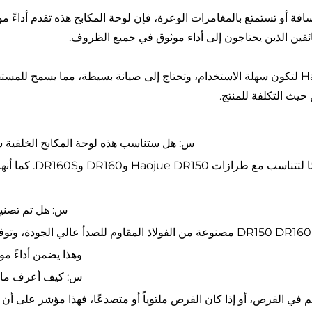
افة أو تستمتع بالمغامرات الوعرة، فإن لوحة المكابح هذه تقدم أداءً م
لسائقين الذين يحتاجون إلى أداء موثوق في جميع الظروف.
تم تصميم لوحة مكابح Haojue DR150 DR160 DR160S لتكون سهلة الاستخدام، وتحتاج إلى صيانة بسيط
حيث التكلفة للمنتج.
س: هل ستناسب هذه لوحة المكابح الخلفية سيارتي Haojue DR150 أو DR160
ج: نعم، تم تصميم لوحة 
س: هل تم تصنيع 
ج: بالتأكيد! إن لوحة المكبس الخلفية لهو جوي DR150 DR160 DR160S مصنوعة من الفولاذ ال
وهذا يضمن أداءً مو
س: كيف أعرف ما إذ
تظم في القرص، أو إذا كان القرص ملتوياً أو متصدعًا، فهذا مؤشر على أن