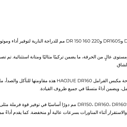
ل لهو جو DR150 بتقنية متقدمة ومستوى عالٍ من الحرفة، ما يضمن تركيبًا مثاليًا ومتانة ا
لشاق.
مصنوعة من الفولاذ المقاوم للصدأ عالي الجودة، تتميز لوحة مكبس 
امل، ويضمن أداءً متسقًا في جميع ظروف القيادة.
تلعب لوحة مكبس الفرامل الخلفية DR150، DR160، DR160S، DR 150 160 220 مم 
قرار أثناء المناورات بسرعات عالية أو منخفضة. كما يقدم أداءً ممت