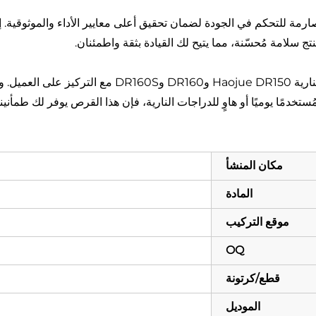
امل HAOJUE DR160S فحوصات صارمة للتحكم في الجودة لضمان تحقيق أعلى معايير الأداء وال
ج سلامة مُحسّنة، مما يتيح لك القيادة بثقة واطمئنان.
تم تصميم قرص الفرامل الخلفي لهواة ركوب الدراجات النا
دمًا يوميًا أو هاوٍ للدراجات النارية، فإن هذا القرص يوفر لك طمأنين
مكان المنشأ
المادة
موقع التركيب
OQ
قطع/كرتونة
الموديل