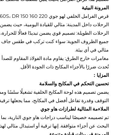
المرونة البيئية
قرص الفرامل الخلفي لهو جوي DR150، DR160، DR160S، DR 150 160 220 مم لأداء مثالي عبر مجموعة واسعة من الظروف البيئية. تم تصميمه ليتحمل:
الرحلات داخل المدينة: مثالي للقيادة اليومية، حيث يضمن 
الرحلات الطويلة: تصميم قوي يضمن تبديدًا فعالًا للحرار
جميع الظروف الجوية: سواء كنت تركب في طقس جاف أو 
مثالي في أي بيئة.
مغامرات خارج الطرق: يقاوم مادة الفولاذ المقاوم للصدأ 
تُحدث ضررًا بالأجزاء المكابح ذات الجودة الأقل.
المزايا：
تحسين التحكم في المكابح والسلامة
يضمن تصميم هذه لوحة المكابح الخلفية تشغيلًا سلسًا وم
التوقف وقدرة تفاعل أفضل في المكابح، مما يجعلها ترقية
الملاءمة المثالية لطرازات هاو جوي
البحث عن أجزاء متوافقة. إنها ترقية أو استبدال مثالي لهذ
المرونة في بيئات قيادة متنوعة