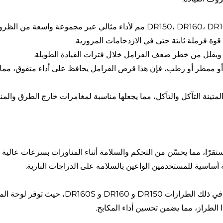
قوة فرملة ثابتة حتى في الازدحامات المرورية.
ة، ويقلل من خطر ضعف الفرامل خلال فترات القيادة الطويلة.
ممطر أو رطب، فإن هذا قرص الفرامل يحافظ على أداء متفوق، مما 
المتينة التآكل والتآكل، مما يجعلها مناسبة لمغامرات خارج الطرق وال
ستقرًا، مما يحسّن من التحكم والسلامة أثناء المناورات بسرعات عال
 أساسية للمستخدمين الواعين بالسلامة على الدراجات النارية.
تم تصميمه خصيصًا ليناسب دراجات هاو جوي النا
ا الطراز، مما يضمن تحسين أداء المكابح.