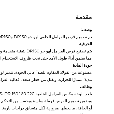
مقدمة
وصف:
تم تصميم قرص الفرامل الخلفي لهو جو DR150 وDR160 وDR160S وDR 150 160 220 مم للدراجة النارية لتوفير أداء وموثوقية متميزين لدراجتك النارية.
الحرفية
يتم تصنيع قرص الفرام
مما يضمن أداءً طويل الأمد حتى تحت ظروف الاستخدام ا
جودة المادة
تبديدًا ممتازًا للحرارة، ويقلل من خطر ضعف فعالية الفر
وظائف
ويضمن تصميم القرص فرملة سلسة ويحسن من التحكم والاست
أو الجافة، ما يجعلها ضرورية لكل متسابق دراجات نارية.