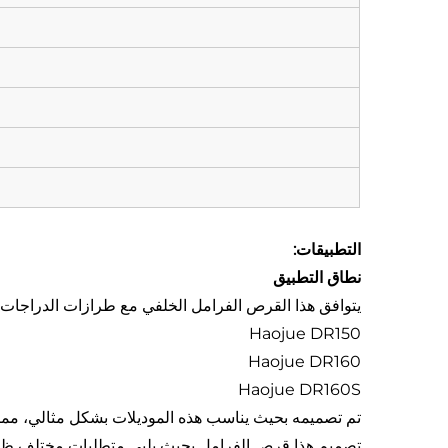
التطبيقات:
نطاق التطبيق
يتوافق هذا القرص الفرامل الخلفي مع طرازات الدراجات النارية 
Haojue DR150
Haojue DR160
Haojue DR160S
تم تصميمه بحيث يناسب هذه الموديلات بشكل مثالي، مما يجع
تصميم هذا قرص الفرامل بحيث يلبي متطلبات مختلف ظرو