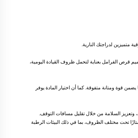
ستثنائية. تم تصميم قرص الفرامل بعناية لتحمل ظروف القيادة اليومية،
الفرامل HAOJUE DR160 هذه مقاومتها للتآكل والصدأ، ما يضمن قوة ومتانة متفوقة. كما أن اختيار المادة يوفر
دورًا أساسيًا في توفير قوة فرملة مثلى، وتعزيز السلامة من خلال تقليل مسافات التوقف.
ازًا تحت مختلف الظروف، بما في ذلك البيئات الرطبة