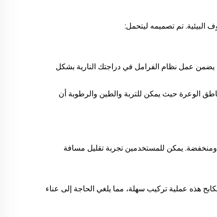
يضمن عمل نظام الفرامل في دراجتك النارية بشكل
مناطق الوعرة حيث يمكن للتربة والطين والرطوبة أن
ية ومنخفضة. يمكن للمستخدمين تجربة تقليل مسافة
رية، بما في ذلك الطرازات DR150 و DR160 و DR160S، حيث توفر لوحة المكابح هذه عملية تركيب سهلة، مما يلغي الحاجة إلى عناء