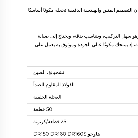
موثوقية. إن التصميم المتين والهندسة الدقيقة تجعله مكونًا أساسيًا
رية Haojue DR150 وDR160 وDR160S مع التركيز على العميل. وهو سهل التركيب، ويتناسب بدقة، ويحتاج إلى صيانة
ة، إذ يمنحك مكونًا عالي الجودة وموثوق به يعمل على
تشجيانغ، الصين
الفولاذ المقاوم للصدأ
العجلة الخلفية
50 قطعة
25 قطعة/كرتونة
هاوجو DR150 DR160 DR160S