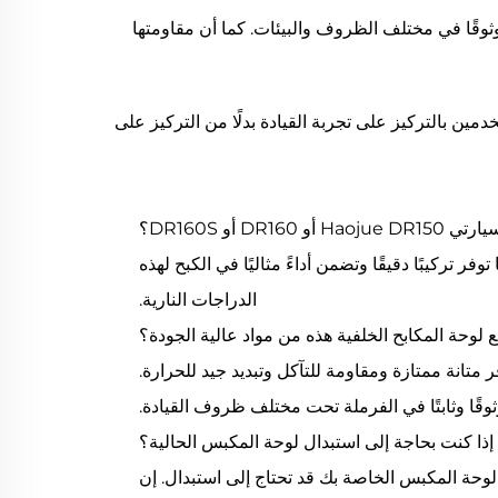
وثوقًا في مختلف الظروف والبيئات. كما أن مقاومتها
ة، مما يسمح للمستخدمين بالتركيز على تجربة القيادة بدلًا من التركيز على
 أو DR160S؟
المكابح الخلفية هذه خصيصًا لتتناسب مع طرازات Haojue DR150 وDR160 وDR160S. كما أنها توفر تركيبًا دقيقًا وتضمن أداءً مثاليًا في الكبح لهذه
الدراجات النارية.
لوحة المكابح الخلفية هذه من مواد عالية الجودة؟
مقاوم للصدأ عالي الجودة، وتوفر متانة ممتازة ومقاومة للتآكل وتبديد جيد للحرارة.
ثوقًا وثابتًا في الفرملة تحت مختلف ظروف القيادة.
ا كنت بحاجة إلى استبدال لوحة المكبس الحالية؟
 لوحة المكبس الخاصة بك قد تحتاج إلى استبدال. إن