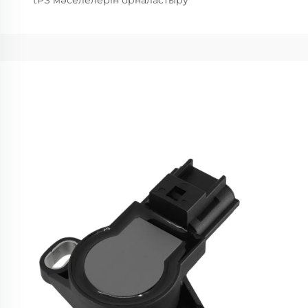
tPS мәселелерін орналастыру