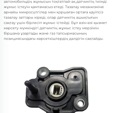
автомобильдің жұмысын тоқтатпай-ақ датчиктің тиімді
жұмыс істеуін қамтамасыз етеді. Тазалау механизміне
арнайы микросүлгілер мен қоршаған ортаға қауіпсіз
тазалау заттары кіреді, олар датчиктің ашықтығын
сақтау үшін бірлесіп жұмыс істейді. Бұл өзін-өзі қызмет
көрсету мүмкіндігі датчиктің жұмыс істеу мерзімін
біршама ұзартады және газ тапсырмасының
позициясындағы көрсеткіштердің дәлдігін сақтайды.