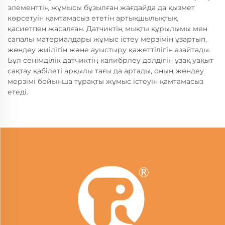
элементтің жұмысы бұзылған жағдайда да қызмет
көрсетуін қамтамасыз ететін артықшылықтық
қасиетпен жасалған. Датчиктің мықты құрылымы мен
сапалы материалдары жұмыс істеу мерзімін ұзартып,
жөндеу жиілігін және ауыстыру қажеттілігін азайтады.
Бұл сенімділік датчиктің калибрлеу дәлдігін ұзақ уақыт
сақтау қабілеті арқылы тағы да артады, оның жөндеу
мерзімі бойынша тұрақты жұмыс істеуін қамтамасыз
етеді.