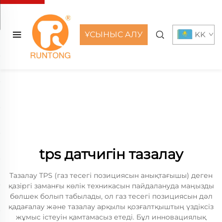
ҰСЫНЫС АЛУ
KK
tps датчигін тазалау
Тазалау TPS (газ тесегі позициясын анықтағышы) деген
қазіргі заманғы көлік техникасын пайдалануда маңызды
бөлшек болып табылады, ол газ тесегі позициясын дәл
қадағалау және тазалау арқылы қозғалтқыштың үздіксіз
жұмыс істеуін қамтамасыз етеді. Бұл инновациялық