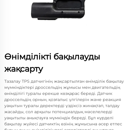
Өнімділікті бақылауды
жақсарту
Тазалау TPS датчигінің жақсартылған өнімділік бақылау
мүмкіндіктері дроссельдің жұмысы мен двигательдің
өнімділігі туралы ерекше көзқарас береді. Датчик
дроссельдің орнын, қозғалыс үлгілерін және реакция
уақытын туралы деректерді үздіксіз жинақтап, талдау
жасайды, сол арқылы потенциалдық мәселелерді
уақытылы анықтауға мүмкіндік береді. Бұл күрделі
бақылау жүйесі датчиктің өзінің жұмысына әсер етпес