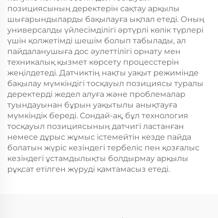
позициясының деректерін сақтау арқылы
шығарындыларды бақылауға ықпал етеді. Оның
универсалды үйлесімділігі әртүрлі көлік түрлері
үшін қолжетімді шешім болып табылады, ал
пайдаланушыға дос әулеттілігі орнату мен
техникалық қызмет көрсету процесстерін
жеңілдетеді. Датчиктің нақты уақыт режимінде
бақылау мүмкіндігі тосқауыл позициясы туралы
деректерді жедел алуға және проблемалар
туындауынан бұрын уақытылы анықтауға
мүмкіндік береді. Сондай-ақ, бұл технология
тосқауыл позициясының датчигі ластанған
немесе дұрыс жұмыс істемейтін кезде пайда
болатын жүріс кезіндегі тербеліс пен қозғалыс
кезіндегі ұстамдылықты болдырмау арқылы
рұқсат етілген жүруді қамтамасыз етеді.