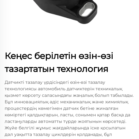
Кеңес берілетін өзін-өзі
тазартатын технология
Датчикті тазалау үрдісіндегі өзін-өзі тазалау
технологиясы автомобиль датчиктерін техникалық
қызмет көрсету саласындағы жаңалық болып табылады.
Бұл инновациялық әдіс механикалық және химиялық
процестердің көмегімен датчик бетіне жиналған
көміртегі қалдықтарын, ласты, сонымен қатар басқа да
ластануларды автоматты түрде жоятынын көрсетеді.
Жүйе белгілі жұмыс жағдайларында іске қосылатын
дәл уақытта тазалау циклдерін қолданады, бұл