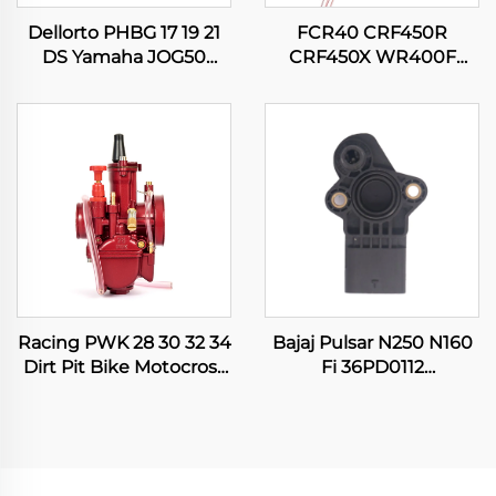
Dellorto PHBG 17 19 21
FCR40 CRF450R
DS Yamaha JOG50
CRF450X WR400F
JOG90 BWS100 Suzuki
WR426F WR450F
RG50 Honda DIO50
YZ400F YZ426F YZ450F
карбюратор
Мотоцикл
карбюраторы
Racing PWK 28 30 32 34
Bajaj Pulsar N250 N160
Dirt Pit Bike Motocross
Fi 36PD0112
мотоцикл ATV қойып-
Мотоциклдың
түсіру скутер
Қозғалтқышын
карбюраторы
басқару орнының
датчигі