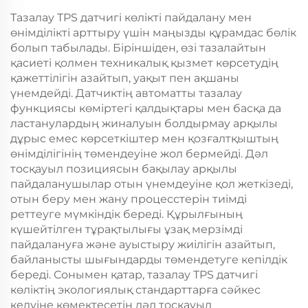
Тазалау TPS датчигі көлікті пайдалану мен
өнімділікті арттыру үшін маңызды құрамдас бөлік
болып табылады. Біріншіден, өзі тазалайтын
қасиеті қолмен техникалық қызмет көрсетудің
қажеттілігін азайтып, уақыт пен ақшаны
үнемдейді. Датчиктің автоматты тазалау
функциясы көміртегі қалдықтары мен басқа да
ластанулардың жиналуын болдырмау арқылы
дұрыс емес көрсеткіштер мен қозғалтқыштың
өнімділігінің төмендеуіне жол бермейді. Дәл
тосқауыл позициясын бақылау арқылы
пайдаланушылар отын үнемдеуіне қол жеткізеді,
отын беру мен жану процесстерін тиімді
реттеуге мүмкіндік береді. Құрылғының
күшейтілген тұрақтылығы ұзақ мерзімді
пайдалануға және ауыстыру жиілігін азайтып,
байланысты шығындарды төмендетуге кепілдік
береді. Сонымен қатар, тазалау TPS датчигі
көліктің экологиялық стандарттарға сәйкес
келуіне көмектесетін дәл тосқауыл