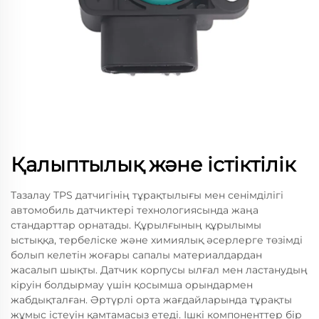
Қалыптылық және істіктілік
Тазалау TPS датчигінің тұрақтылығы мен сенімділігі
автомобиль датчиктері технологиясында жаңа
стандарттар орнатады. Құрылғының құрылымы
ыстыққа, тербеліске және химиялық әсерлерге төзімді
болып келетін жоғары сапалы материалдардан
жасалып шықты. Датчик корпусы ылғал мен ластанудың
кіруін болдырмау үшін қосымша орындармен
жабдықталған. Әртүрлі орта жағдайларында тұрақты
жұмыс істеуін қамтамасыз етеді. Ішкі компоненттер бір