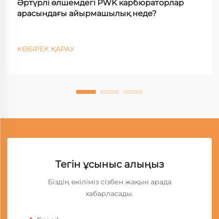
Әртүрлі өлшемдегі PWK карбюраторлар
арасындағы айырмашылық неде?
КӨБІРЕК ҚАРАУ
Тегін ұсыныс алыңыз
Біздің өкіліміз сізбен жақын арада
хабарласады.