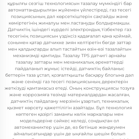
құрылғы сезгіш технологиясын тазалау мүмкіндігі бар
автоматтандырылған жүйемен үйлестіреді, газ тесегі
позициясының дәл көрсеткіштерін сақтайды және
көміртегінің жиналуы мен ластануды болдырмақшы.
Датчиктің ішіндегі күрделі электрондық тізбектер газ
тесегінің позициясын үздіксіз қадағалап қана қоймай,
сонымен қатар датчикке зиян келтіретін бөгде заттар
мен қалдықтарды алып тастайтын өзін-өзі тазалайтын
механизмді қамтиды. Тазалау TPS датчигі арнайы
тазалау заттары мен механикалық әрекеттерді
пайдаланып жұмыс істейді, датчиктің байланыс
беттерін таза ұстап, қозғалтқышты басқару блогына дәл
және сенімді газ тесегі позициясының деректерін
жеткізуді қамтамасыз етеді. Оның конструкциясы тозуға
және коррозияға төзімді материалдардан жасалған,
датчиктің пайдалану мерзімін ұзартып, техникалық
қызмет көрсету қажеттілігін азайтады. Бұл технология
көптеген қазіргі заманғы көлік маркалары мен
модельдеріне сәйкес келеді, сондықтан ол
автомеханиктер үшін де, өз бетінше жөндеумен
айналысатындар үшін де ыңғайлы шешім болып