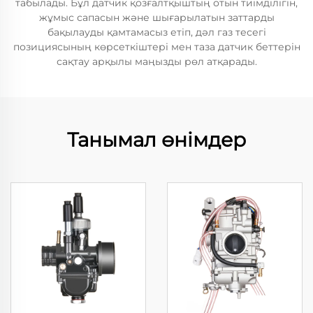
табылады. Бұл датчик қозғалтқыштың отын тиімділігін,
жұмыс сапасын және шығарылатын заттарды
бақылауды қамтамасыз етіп, дәл газ тесегі
позициясының көрсеткіштері мен таза датчик беттерін
сақтау арқылы маңызды рөл атқарады.
Танымал өнімдер