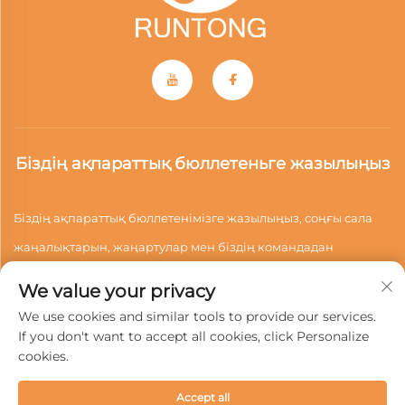
Біздің ақпараттық бюллетеньге жазылыңыз
Біздің ақпараттық бюллетенімізге жазылыңыз, соңғы сала
жаңалықтарын, жаңартулар мен біздің командадан
түсініктерді алыңыз.
We value your privacy
We use cookies and similar tools to provide our services.
If you don't want to accept all cookies, click Personalize
Жазылу
cookies.
Accept all
© 2025 Вэньчжоу Руньтун моторлы құралдар бөлшектері