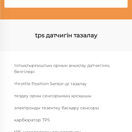
tps датчигін тазалау
тотықтырғыштың орнын анықтау датчигінің
белгілері
тhrottle Position Sensor-ді тазалау
тездеу орны сенсорының қосқышы
электронды тезектеу басқару сенсоры
карбюратор TPS