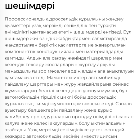
шешімдері
Профессионалдық дроссельдік құрылғыны жөндеу
қызметтері ұзақ мерзімді сенімділік пен тұрақты
өнімділікті қамтамасыз ететін шешімдерді енгізеді. Бұл
шешімдер жиі өзіндік жабдықтармен салыстырғанда
жақсартылған беріктік қасиеттерге ие жаңартылған
компоненттік конструкциялар мен материалдарды
қамтиды. Алдын ала сақтау жөніндегі шаралар мен
кезеңдік тексеру жоспарларын жүргізу арқылы
маңыздылығы зор мәселелердің алдын ала анықталуын
қамтамасыз етеді. Маман-техниктер автомобильді
пайдалану шарттары мен жүру жағдайларына сәйкес
жұмыстардың белгілі кезеңдерін ұсынуы мүмкін, бұл
автомобильдің тіршілік циклі бойы дроссельдік
құрылғының тиімді жұмысын қамтамасыз етеді. Сапалы
ауыстыру бөлшектерін пайдалану және дұрыс
калибрлеу процедураларын орындау өнімділікті сақтап
қалуға және келесі ақаулардың болу ықтималдығын
азайтады. Ұзақ мерзімді сенімділікке деген осындай
көзқарас автомобильдің иесінің инвестициясын