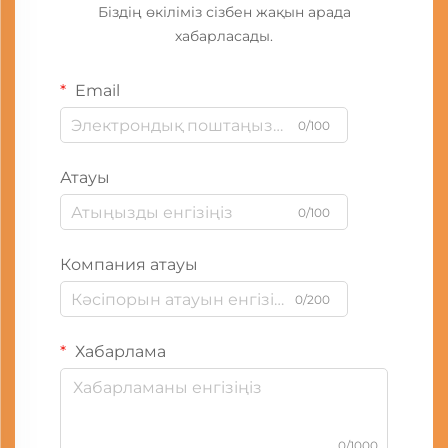
Біздің өкіліміз сізбен жақын арада
хабарласады.
Email
0/100
Атауы
0/100
Компания атауы
0/200
Хабарлама
0/1000