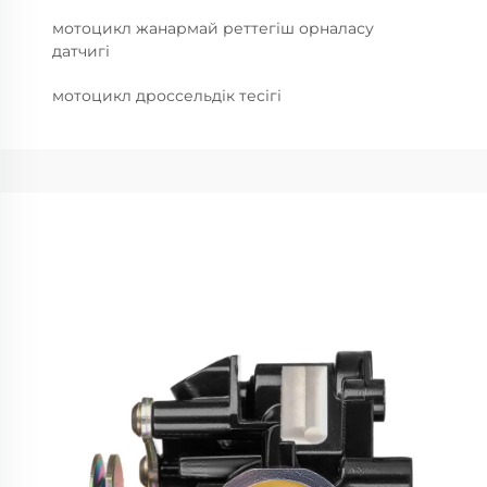
мотоцикл жанармай реттегіш орналасу
датчигі
мотоцикл дроссельдік тесігі