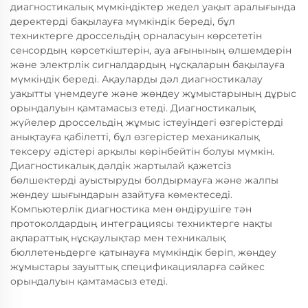
диагностикалық мүмкіндіктер жедел уақыт аралығында
деректерді бақылауға мүмкіндік береді, бұл
техниктерге дроссельдің орналасуын көрсететін
сенсордың көрсеткіштерін, ауа ағынының өлшемдерін
және электрлік сигналдардың нұсқаларын бақылауға
мүмкіндік береді. Ақауларды дәл диагностикалау
уақытты үнемдеуге және жөндеу жұмыстарының дұрыс
орындалуын қамтамасыз етеді. Диагностикалық
жүйелер дроссельдің жұмыс істеуіндегі өзгерістерді
анықтауға қабілетті, бұл өзгерістер механикалық
тексеру әдістері арқылы көрінбейтін болуы мүмкін.
Диагностикалық дәлдік жартылай қажетсіз
бөлшектерді ауыстыруды болдырмауға және жалпы
жөндеу шығындарын азайтуға көмектеседі.
Компьютерлік диагностика мен өндірушіге тән
протоколдардың интеграциясы техниктерге нақты
ақпараттық нұсқаулықтар мен техникалық
бюллетеньдерге қатынауға мүмкіндік беріп, жөндеу
жұмыстары зауыттық спецификацияларға сәйкес
орындалуын қамтамасыз етеді.