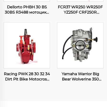
Dellorto PHBH 30 BS
FCR37 WR250 WR250F
30BS R3488 мотоцикл
YZ250F CRF250R
Пит Dirt Bike Scooter
CRF250X RMZ250
двигатель
KX250F мотоцикл
карбюраторы
карбюраторы
Racing PWK 28 30 32 34
Yamaha Warrior Big
Dirt Pit Bike Motocross
Bear Wolverine 350
мотоцикл ATV қойып-
YFM350 Kodiak 400
түсіру скутер
YFM400 ATV Quad
карбюраторы
карбюраторы