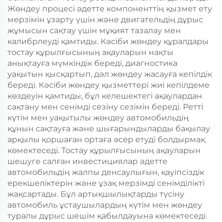
Жөндеу процесі әдетте компоненттің қызмет ету
мерзімін ұзарту үшін және двигательдің дұрыс
жұмысын сақтау үшін мұқият тазалау мен
калибрлеуді қамтиды. Кәсіби жөндеу құралдары
тостау құрылғысының ақауларын нақты
анықтауға мүмкіндік береді, диагностика
уақытын қысқартып, дәл жөндеу жасауға кепілдік
береді. Кәсіби жөндеу қызметтері жиі кепілдеме
көздеуін қамтиды, бұл келешектегі ақаулардан
сақтану мен сенімді сезіну сезімін береді. Ретті
күтім мен уақытылы жөндеу автомобильдің
құнын сақтауға және шығарындыларды бақылау
арқылы қоршаған ортаға әсер етуді болдырмақ
көмектеседі. Тостау құрылғысының ақауларын
шешуге салған инвестициялар әдетте
автомобильдің жалпы денсаулығын, қауіпсіздік
ерекшеліктерін және ұзақ мерзімді сенімділікті
жақсартады. Бұл артықшылықтарды түсіну
автомобиль ұстаушылардың күтім мен жөндеу
туралы дұрыс шешім қабылдауына көмектеседі.