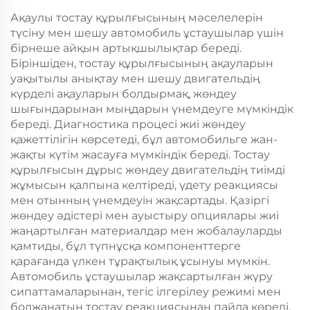
Ақаулы тостау құрылғысының мәселелерін
түсіну мен шешу автомобиль ұстаушылар үшін
бірнеше айқын артықшылықтар береді.
Біріншіден, тостау құрылғысының ақауларын
уақытылы анықтау мен шешу двигательдің
күрделі ақауларын болдырмақ, жөндеу
шығындарынан мыңдарын үнемдеуге мүмкіндік
береді. Диагностика процесі жиі жөндеу
қажеттілігін көрсетеді, бұл автомобильге жан-
жақты күтім жасауға мүмкіндік береді. Тостау
құрылғысын дұрыс жөндеу двигательдің тиімді
жұмысын қалпына келтіреді, үдету реакциясы
мен отынның үнемдеуін жақсартады. Қазіргі
жөндеу әдістері мен ауыстыру опциялары жиі
жаңартылған материалдар мен жобалауларды
қамтиды, бұл түпнұсқа компоненттерге
қарағанда үлкен тұрақтылық ұсынуы мүмкін.
Автомобиль ұстаушылар жақсартылған жүру
сипаттамаларынан, тегіс ілгерілеу режимі мен
болжанатын тостау реакциясынан пайда көреді.