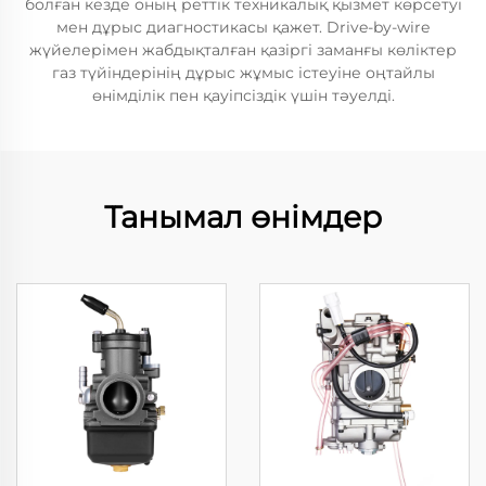
болған кезде оның реттік техникалық қызмет көрсетуі
мен дұрыс диагностикасы қажет. Drive-by-wire
жүйелерімен жабдықталған қазіргі заманғы көліктер
газ түйіндерінің дұрыс жұмыс істеуіне оңтайлы
өнімділік пен қауіпсіздік үшін тәуелді.
Танымал өнімдер