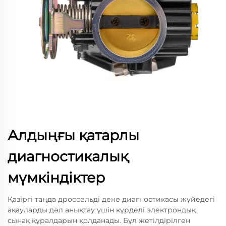
Алдыңғы қатарлы
диагностикалық
мүмкіндіктер
Қазіргі таңда дроссельді дене диагностикасы жүйедегі
ақауларды дәл анықтау үшін күрделі электрондық
сынақ құралдарын қолданады. Бұл жетілдірілген