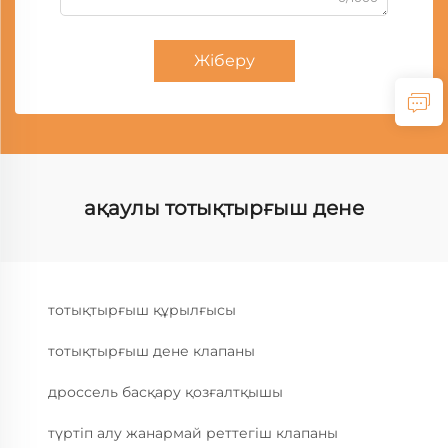
Жіберу
ақаулы тотықтырғыш дене
тотықтырғыш құрылғысы
тотықтырғыш дене клапаны
дроссель басқару қозғалтқышы
түртіп алу жанармай реттегіш клапаны