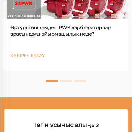
Әртүрлі өлшемдегі PWK карбюраторлар
арасындағы айырмашылық неде?
КӨБІРЕК ҚАРАУ
Тегін ұсыныс алыңыз