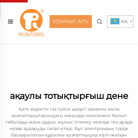
ҰСЫНЫС АЛУ
KK
ақаулы тотықтырғыш дене
Қате жүретін газ түйіні қазіргі заманғы көлік
қозғалтқыштарындағы маңызды компонент болып
табылады және дұрыс жұмыс істемеу кезінде тез арада
назар аударуды талап етеді. Бұл электрондық түрде
басқарылатын құрылғы қозғалтқышқа кіріп жатқан