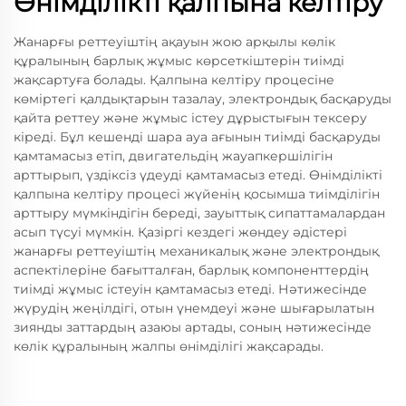
Өнімділікті қалпына келтіру
Жанарғы реттеуіштің ақауын жою арқылы көлік
құралының барлық жұмыс көрсеткіштерін тиімді
жақсартуға болады. Қалпына келтіру процесіне
көміртегі қалдықтарын тазалау, электрондық басқаруды
қайта реттеу және жұмыс істеу дұрыстығын тексеру
кіреді. Бұл кешенді шара ауа ағынын тиімді басқаруды
қамтамасыз етіп, двигательдің жауапкершілігін
арттырып, үздіксіз үдеуді қамтамасыз етеді. Өнімділікті
қалпына келтіру процесі жүйенің қосымша тиімділігін
арттыру мүмкіндігін береді, зауыттық сипаттамалардан
асып түсуі мүмкін. Қазіргі кездегі жөндеу әдістері
жанарғы реттеуіштің механикалық және электрондық
аспектілеріне бағытталған, барлық компоненттердің
тиімді жұмыс істеуін қамтамасыз етеді. Нәтижесінде
жүрудің жеңілдігі, отын үнемдеуі және шығарылатын
зиянды заттардың азаюы артады, соның нәтижесінде
көлік құралының жалпы өнімділігі жақсарады.