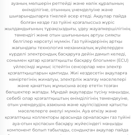
ауаның мөлшерін реттейді және көлік құралының
өнімділігіне, отынның үнемделуіне және
шығарындыларға тікелей әсер етеді. Ақаулар пайда
болған кезде газ түйіні қозғалыссыз жүріс
жылдамдығының тұрақсыздығы, үдеу жауапкершілігінің
төмендігі және отын шығынының артуы сияқты
белгілер көрсетуі мүмкін. Газ түйіндерінің артқы
жағындағы технология механикалық жүйелерден
күрделі электрондық басқаруға дейін дамып келеді,
сонымен қатар қозғалтқышты басқару блогымен (ECU)
үйлесімді жұмыс істейтін сенсорлар мен электр
қозғалтқыштарын қамтиды. Жиі кездесетін ақауларға
көміртегінің жиналуы, электрлік жалғау мәселелері
және қанаттың жұмысына әсер ететін тозған
бөлшектер жатады. Мұндай ақауларды түсіну маңызды,
себебі олар қозғалтқыштың өнімділігінің төмендеуіне,
отын үнемдеудің азаюына және қауіпсіздікке қатысты
мәселелерге әкелуі мүмкін. Ауа өткізу және
қозғалтқыш коллекторы арасында орналасқан газ түйіні
ауа-отын қоспасын басқару жүйесіндегі маңызды
компонент болып табылады, сондықтан ақаулар пайда