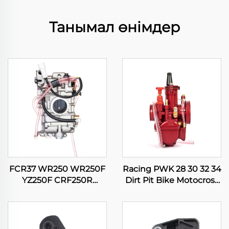
Танымал өнімдер
FCR37 WR250 WR250F
Racing PWK 28 30 32 34
YZ250F CRF250R
Dirt Pit Bike Motocross
CRF250X RMZ250
мотоцикл ATV қойып-
KX250F мотоцикл
түсіру скутер
карбюраторы
карбюраторы