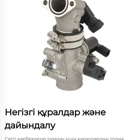
Негізгі құралдар және
дайындалу
Сәтті карбюратор тазалау үшін құралдардың толық