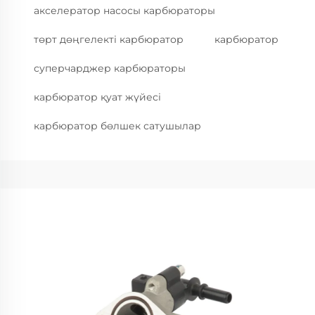
акселератор насосы карбюраторы
төрт дөңгелекті карбюратор
карбюратор
суперчарджер карбюраторы
карбюратор қуат жүйесі
карбюратор бөлшек сатушылар