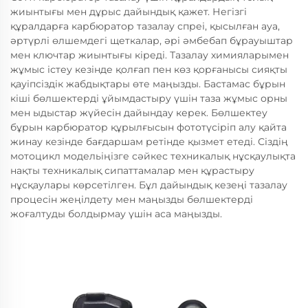
жиынтығы мен дұрыс дайындық қажет. Негізгі
құралдарға карбюратор тазалау спреі, қысылған ауа,
әртүрлі өлшемдегі щеткалар, әрі әмбебап бұрауыштар
мен ключтар жиынтығы кіреді. Тазалау химияларымен
жұмыс істеу кезінде қолғап пен көз қорғанысы сияқты
қауіпсіздік жабдықтары өте маңызды. Бастамас бұрын
кіші бөлшектерді ұйымдастыру үшін таза жұмыс орны
мен ыдыстар жүйесін дайындау керек. Бөлшектеу
бұрын карбюратор құрылғысын фототүсіріп алу қайта
жинау кезінде бағдаршам ретінде қызмет етеді. Сіздің
мотоцикл модельіңізге сәйкес техникалық нұсқаулықта
нақты техникалық сипаттамалар мен құрастыру
нұсқаулары көрсетілген. Бұл дайындық кезеңі тазалау
процесін жеңілдету мен маңызды бөлшектерді
жоғалтуды болдырмау үшін аса маңызды.