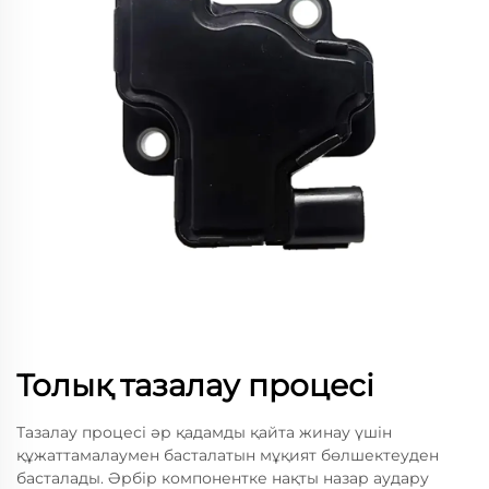
Толық тазалау процесі
Тазалау процесі әр қадамды қайта жинау үшін
құжаттамалаумен басталатын мұқият бөлшектеуден
басталады. Әрбір компонентке нақты назар аудару