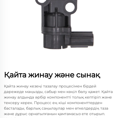
Қайта жинау және сынақ
Қайта жинау кезеңі тазалау процесімен бірдей
дәрежеде маңызды, сабыр мен көңіл бөлу қажет. Қайта
жинау алдында әрбір компонентті толық кептіріп және
тексеру керек. Процесс ең кіші компоненттерден
басталады, барлық саңылаулар мен өткелдердің таза
және дұрыс орнатылғанын қамтамасыз ете отырып.