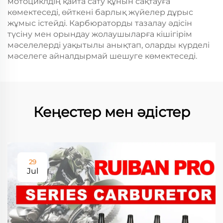
мотоциклдің қайта сату құнын сақтауға
көмектеседі, өйткені барлық жүйелер дұрыс
жұмыс істейді. Карбюраторды тазалау әдісін
түсіну мен орындау жолаушыларға кішігірім
мәселелерді уақытылы анықтап, оларды күрделі
мәселеге айналдырмай шешуге көмектеседі.
Кеңестер мен әдістер
29
Jul