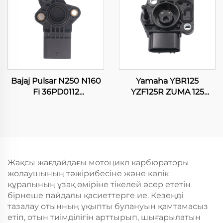
Bajaj Pulsar N250 N160
Yamaha YBR125
Fi 36PD0112
YZF125R ZUMA 125
Мотоциклдың
WR125 WR125R WR125X
Қозғалтқышын
Мотоциклдың
басқару орнының
Қозғалтқышын
датчигі
басқару орнының
датчигі
Жақсы жағдайдағы мотоцикл карбюраторы
жолаушының тәжірибесіне және көлік
құралының ұзақ өміріне тікелей әсер ететін
бірнеше пайдалы қасиеттерге ие. Кезеңді
тазалау отынның ұқыпты булануын қамтамасыз
етіп, отын тиімділігін арттырып, шығарылатын