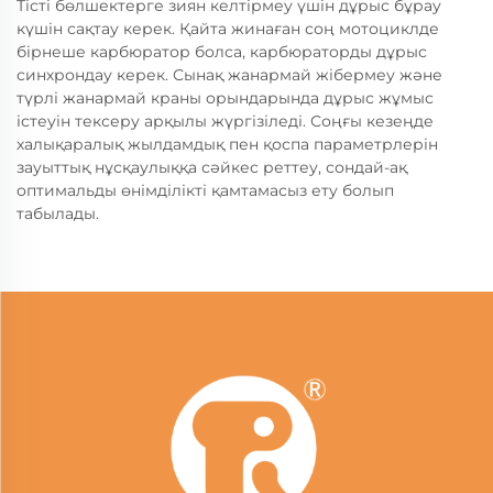
Тісті бөлшектерге зиян келтірмеу үшін дұрыс бұрау
күшін сақтау керек. Қайта жинаған соң мотоциклде
бірнеше карбюратор болса, карбюраторды дұрыс
синхрондау керек. Сынақ жанармай жібермеу және
түрлі жанармай краны орындарында дұрыс жұмыс
істеуін тексеру арқылы жүргізіледі. Соңғы кезеңде
халықаралық жылдамдық пен қоспа параметрлерін
зауыттық нұсқаулыққа сәйкес реттеу, сондай-ақ
оптимальды өнімділікті қамтамасыз ету болып
табылады.