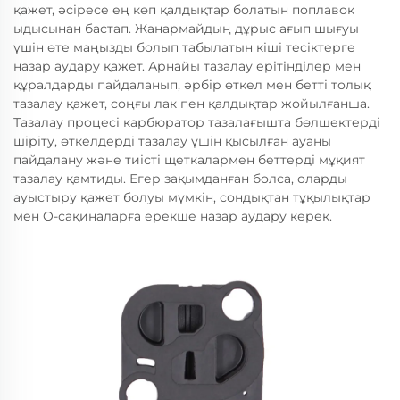
қажет, әсіресе ең көп қалдықтар болатын поплавок
ыдысынан бастап. Жанармайдың дұрыс ағып шығуы
үшін өте маңызды болып табылатын кіші тесіктерге
назар аудару қажет. Арнайы тазалау ерітінділер мен
құралдарды пайдаланып, әрбір өткел мен бетті толық
тазалау қажет, соңғы лак пен қалдықтар жойылғанша.
Тазалау процесі карбюратор тазалағышта бөлшектерді
шіріту, өткелдерді тазалау үшін қысылған ауаны
пайдалану және тиісті щеткалармен беттерді мұқият
тазалау қамтиды. Егер зақымданған болса, оларды
ауыстыру қажет болуы мүмкін, сондықтан тұқылықтар
мен O-сақиналарға ерекше назар аудару керек.