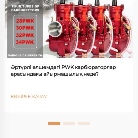
Әртүрлі өлшемдегі PWK карбюраторлар
арасындағы айырмашылық неде?
КӨБІРЕК ҚАРАУ