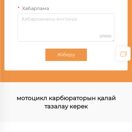
Хабарлама
0/1000
Жіберу
мотоцикл карбюраторын қалай
тазалау керек