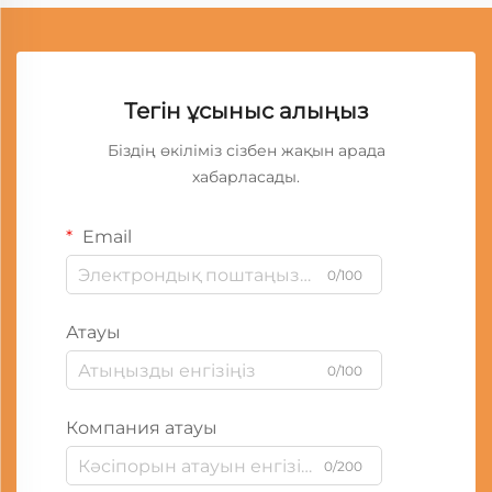
Тегін ұсыныс алыңыз
Біздің өкіліміз сізбен жақын арада
хабарласады.
Email
0/100
Атауы
0/100
Компания атауы
0/200