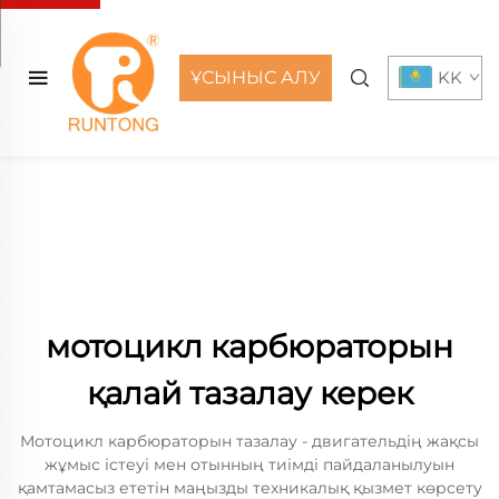
ҰСЫНЫС АЛУ
KK
мотоцикл карбюраторын
қалай тазалау керек
Мотоцикл карбюраторын тазалау - двигательдің жақсы
жұмыс істеуі мен отынның тиімді пайдаланылуын
қамтамасыз ететін маңызды техникалық қызмет көрсету