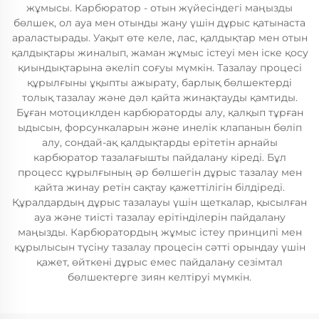
жұмысы. Карбюратор - отын жүйесіндегі маңызды
бөлшек, ол ауа мен отынды жану үшін дұрыс қатынаста
араластырады. Уақыт өте келе, лас, қалдықтар мен отын
қалдықтары жиналып, жаман жұмыс істеуі мен іске қосу
қиындықтарына әкеліп соғуы мүмкін. Тазалау процесі
құрылғыны ұқыпты ажырату, барлық бөлшектерді
толық тазалау және дәл қайта жинақтауды қамтиды.
Бұған мотоциклден карбюраторды алу, қалқып тұрған
ыдысын, форсункаларын және инелік клапанын бөліп
алу, сондай-ақ қалдықтарды ерітетін арнайы
карбюратор тазалағышты пайдалану кіреді. Бұл
процесс құрылғының әр бөлшегін дұрыс тазалау мен
қайта жинау ретін сақтау қажеттілігін білдіреді.
Құралдардың дұрыс тазалауы үшін щеткалар, қысылған
ауа және тиісті тазалау ерітінділерін пайдалану
маңызды. Карбюратордың жұмыс істеу принципі мен
құрылысын түсіну тазалау процесін сәтті орындау үшін
қажет, өйткені дұрыс емес пайдалану сезімтал
бөлшектерге зиян келтіруі мүмкін.