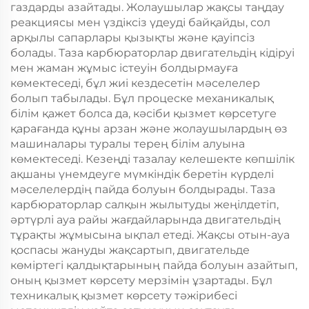
газдарды азайтады. Жолаушылар жақсы таңдау
реакциясы мен үздіксіз үдеуді байқайды, сол
арқылы сапарлары қызықты және қауіпсіз
болады. Таза карбюраторлар двигательдің кідіруі
мен жаман жұмыс істеуін болдырмауға
көмектеседі, бұл жиі кездесетін мәселелер
болып табылады. Бұл процеске механикалық
білім қажет болса да, кәсіби қызмет көрсетуге
қарағанда құны арзан және жолаушылардың өз
машиналары туралы терең білім алуына
көмектеседі. Кезеңді тазалау келешекте көпшілік
ақшаны үнемдеуге мүмкіндік беретін күрделі
мәселелердің пайда болуын болдырады. Таза
карбюраторлар салқын жылытуды жеңілдетіп,
әртүрлі ауа райы жағдайларында двигательдің
тұрақты жұмысына ықпал етеді. Жақсы отын-ауа
қоспасы жануды жақсартып, двигательде
көміртегі қалдықтарының пайда болуын азайтып,
оның қызмет көрсету мерзімін ұзартады. Бұл
техникалық қызмет көрсету тәжірибесі