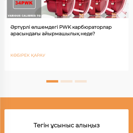
Әртүрлі өлшемдегі PWK карбюраторлар
арасындағы айырмашылық неде?
КӨБІРЕК ҚАРАУ
Тегін ұсыныс алыңыз