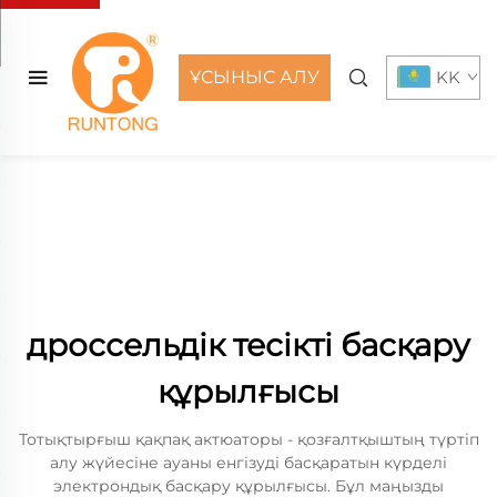
ҰСЫНЫС АЛУ
KK
дроссельдік тесікті басқару
құрылғысы
Тотықтырғыш қақпақ актюаторы - қозғалтқыштың түртіп
алу жүйесіне ауаны енгізуді басқаратын күрделі
электрондық басқару құрылғысы. Бұл маңызды