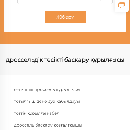
Жіберу
дроссельдік тесікті басқару құрылғысы
өнімділік дроссель құрылғысы
тотылғыш дене ауа қабылдауы
тоттік құрылғы кабелі
дроссель басқару қозғалтқышы