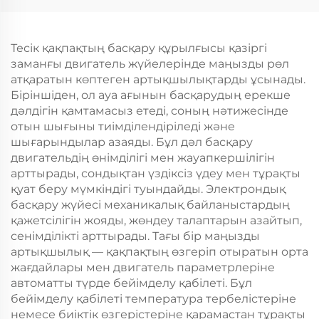
Тесік қақпақтың басқару құрылғысы қазіргі
заманғы двигатель жүйелерінде маңызды рөл
атқаратын көптеген артықшылықтарды ұсынады.
Біріншіден, ол ауа ағынын басқарудың ерекше
дәлдігін қамтамасыз етеді, соның нәтижесінде
отын шығыны тиімділендіріледі және
шығарындылар азаяды. Бұл дәл басқару
двигательдің өнімділігі мен жауапкершілігін
арттырады, сондықтан үздіксіз үдеу мен тұрақты
қуат беру мүмкіндігі туындайды. Электрондық
басқару жүйесі механикалық байланыстардың
қажетсілігін жояды, жөндеу талаптарын азайтып,
сенімділікті арттырады. Тағы бір маңызды
артықшылық — қақпақтың өзгеріп отыратын орта
жағдайлары мен двигатель параметрлеріне
автоматты түрде бейімделу қабілеті. Бұл
бейімделу қабілеті температура тербелістеріне
немесе биіктік өзгерістеріне қарамастан тұрақты