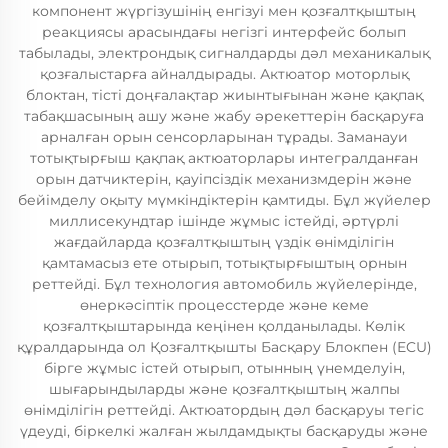
компонент жүргізушінің енгізуі мен қозғалтқыштың
реакциясы арасындағы негізгі интерфейс болып
табылады, электрондық сигналдарды дәл механикалық
қозғалыстарға айналдырады. Актюатор моторлық
блоктан, тісті доңғалақтар жиынтығынан және қақпақ
табақшасының ашу және жабу әрекеттерін басқаруға
арналған орын сенсорларынан тұрады. Заманауи
тотықтырғыш қақпақ актюаторлары интегралданған
орын датчиктерін, қауіпсіздік механизмдерін және
бейімделу оқыту мүмкіндіктерін қамтиды. Бұл жүйелер
миллисекундтар ішінде жұмыс істейді, әртүрлі
жағдайларда қозғалтқыштың үздік өнімділігін
қамтамасыз ете отырып, тотықтырғыштың орнын
реттейді. Бұл технология автомобиль жүйелерінде,
өнеркәсіптік процесстерде және кеме
қозғалтқыштарында кеңінен қолданылады. Көлік
құралдарында ол Қозғалтқышты Басқару Блокпен (ECU)
бірге жұмыс істей отырып, отынның үнемделуін,
шығарындыларды және қозғалтқыштың жалпы
өнімділігін реттейді. Актюатордың дәл басқаруы тегіс
үдеуді, біркелкі жалған жылдамдықты басқаруды және