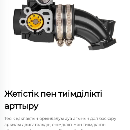
Жетістік пен тиімділікті
арттыру
Тесік қақпақтың орындалуы ауа ағынын дәл басқару
арқылы двигательдің өнімділігі мен тиімділігін