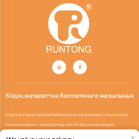
Біздің ақпараттық бюллетеньге жазылыңыз
Біздің ақпараттық бюллетенімізге жазылыңыз, соңғы сала
жаңалықтарын, жаңартулар мен біздің командадан
түсініктерді алыңыз.