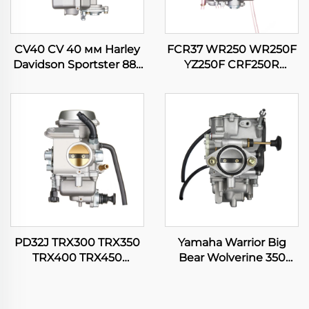
CV40 CV 40 мм Harley
FCR37 WR250 WR250F
Davidson Sportster 883
YZ250F CRF250R
1200 XL883 XLH1200
CRF250X RMZ250
мотоцикл
KX250F мотоцикл
карбюраторы
карбюраторы
PD32J TRX300 TRX350
Yamaha Warrior Big
TRX400 TRX450
Bear Wolverine 350
Fourtrax Rancher
YFM350 Kodiak 400
Foreman 300 350 400
YFM400 ATV Quad
450 карбюраторы
карбюраторы