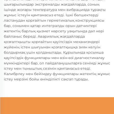
шығарылымдар экстремалды жағдайларда, соның
ішінде жоғары температура мен вибрацияда тұрақты
жұмыс істеуін қамтамасыз етеді. Ішкі бөлшектерді
ластанудан қорғайтын герметикалық конструкциясы
бар, сонымен қатар интегралды орын датчиктері
жетектің барлық қызмет көрсету уақытында дәл кері
байланыс береді. Авариялық жағдайларда
қозғалтқышты қорғайтын қауіпсіздік механизмдері
жүйенің істен шығуынан қозғалтқышқа зиян келуін
болдырмақ үшін қолданылады. Құрылымда қосымша
қауіпсіздік функциялары мен өзін-өзі диагностикалау
мүмкіндіктері бар, ол пайдаланушыларға сенімді жұмыс
істеу мен тыныштық сезімін қамтамасыз етеді.
Калибрлеу мен бейімдеу функциялары жетектің жұмыс
істеу мерзімі бойы өнімділікті сақтап тұрады.