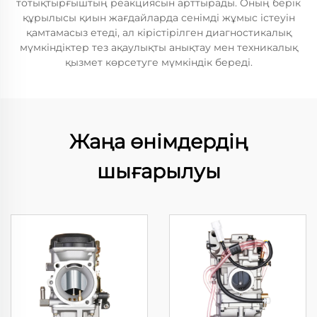
тотықтырғыштың реакциясын арттырады. Оның берік
құрылысы қиын жағдайларда сенімді жұмыс істеуін
қамтамасыз етеді, ал кірістірілген диагностикалық
мүмкіндіктер тез ақаулықты анықтау мен техникалық
қызмет көрсетуге мүмкіндік береді.
Жаңа өнімдердің
шығарылуы