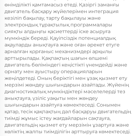
өнімділікті қамтамасыз етеді. Қазіргі заманғы
двигатель басқару жүйелерімен интеграция
кезіліп бақылау, тарту бақылауы және
электрондық тұрақтылық программалары
сияқты алдыңғы қасиеттерді іске асыруға
мүмкіндік береді. Қауіпсіздік потенциалдық
ақауларды анықтауға және оған әрекет етуге
арналған қорғаныс механизмдері арқылы
арттырылады. Қақпақтың шағын өлшемі
двигатель бөліміндегі кеңістікті үнемдейді және
орнату мен ауыстыру операцияларын
жеңілдетеді. Оның беріктігі мен ұзақ қызмет ету
мерзімі жөндеу шығындарын азайтады. Жүйенің
диагностикалық мүмкіндіктері мәселелерді тез
анықтауға, үзіліс уақыты мен жөндеу
шығындарын азайтуға көмектеседі. Сонымен
қатар, тесік қақпақтың дәл басқаруы двигательдің
тиімді жұмыс істеу жағдайларын сақтауға,
двигательдің қызмет ету мерзімін ұзартуға және
көліктің жалпы тиімділігін арттыруға көмектеседі.