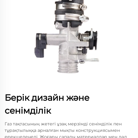
Берік дизайн және
сенімділік
Газ тақтасының жетегі ұзақ мерзімді сенімділік пен
тұрақтылыққа арналған мықты конструкциясымен
ерекшеленеді. Жоғары сапалы материалдар мен дәл