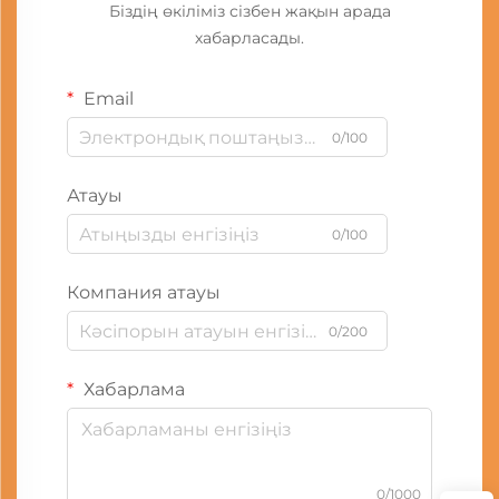
Біздің өкіліміз сізбен жақын арада
хабарласады.
Email
0/100
Атауы
0/100
Компания атауы
0/200
Хабарлама
0/1000