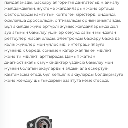
пайдаланады. Басқару алгоритмі двигательдің айналу
жылдамдығын, жүктеме жағдайларын және орташа
факторларды қамтитын көптеген кірістерді өңдейді,
осылайша дроссельдің оптимальды орнын анықтайды.
Бұл ақылды жүйе әртүрлі жұмыс жағдайларында дәл
ауа ағынын бақылау үшін әр секунд сайын мыңдаған
реттеулер жасай алады. Электронды басқару басқа да
көлік жүйелерімен үйлесімді интеграциялауға
мүмкіндік береді, сонымен қатар жалпы өнімділікті
және тиімділікті арттырады. Дамып жатқан
диагностикалық мүмкіндіктер үздіксіз бақылау мен
мүмкін болатын ақаулардың алдын ала ескертуін
қамтамасыз етеді, бұл көпшілік ақауларды болдырмауға
және жөндеу шығындарын азайтуға көмектеседі.