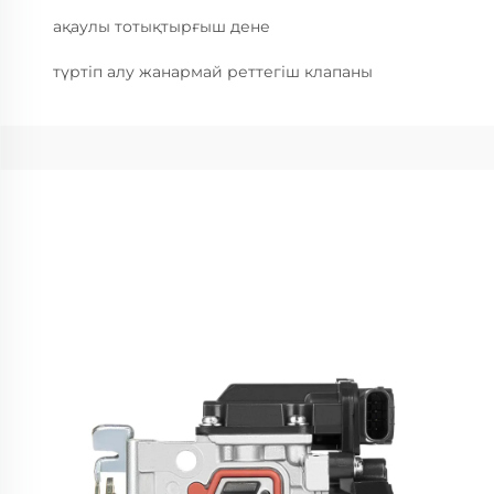
ақаулы тотықтырғыш дене
түртіп алу жанармай реттегіш клапаны