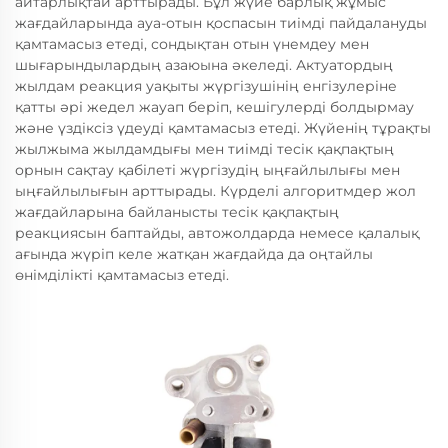
айтарлықтай арттырады. Бұл жүйе барлық жұмыс
жағдайларында ауа-отын қоспасын тиімді пайдалануды
қамтамасыз етеді, сондықтан отын үнемдеу мен
шығарындылардың азаюына әкеледі. Актуатордың
жылдам реакция уақыты жүргізушінің енгізулеріне
қатты әрі жедел жауап беріп, кешігулерді болдырмау
және үздіксіз үдеуді қамтамасыз етеді. Жүйенің тұрақты
жылжыма жылдамдығы мен тиімді тесік қақпақтың
орнын сақтау қабілеті жүргізудің ыңғайлылығы мен
ыңғайлылығын арттырады. Күрделі алгоритмдер жол
жағдайларына байланысты тесік қақпақтың
реакциясын баптайды, автожолдарда немесе қалалық
ағында жүріп келе жатқан жағдайда да оңтайлы
өнімділікті қамтамасыз етеді.