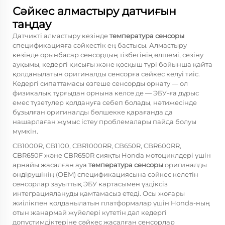
Сәйкес алмастыру датчиғын
таңдау
Датчикті алмастыру кезінде
температура сенсоры
спецификацияға сәйкестік ең бастысы. Алмастыру
кезінде орынбасар сенсордың тізбегінің өлшемі, сезіну
ауқымы, кедергі қисығы және қосқыш түрі бойынша қайта
қолданылатын оригиналды сенсорға сәйкес келуі тиіс.
Кедергі сипаттамасы өзгеше сенсорды орнату — ол
физикалық тұрғыдан орнына келсе де — ЭБУ-ға дұрыс
емес түзетулер қолдануға себеп болады, нәтижесінде
бұзылған оригиналды бөлшекке қарағанда да
нашарлаған жұмыс істеу проблемалары пайда болуы
мүмкін.
CB1000R, CB1100, CBR1000RR, CB650R, CBR600RR,
CBR650F және CBR650R сияқты Honda мотоциклдері үшін
арнайы жасалған ауа
температура сенсоры
оригиналды
өндірушінің (OEM) спецификациясына сәйкес келетін
сенсорлар зауыттық ЭБУ картасымен үздіксіз
интеграциялануды қамтамасыз етеді. Осы жоғары
жиілікпен қолданылатын платформалар үшін Honda-ның
отын жанармай жүйелері күтетін дәл кедергі
допустимдіктеріне сәйкес жасалған сенсорлар