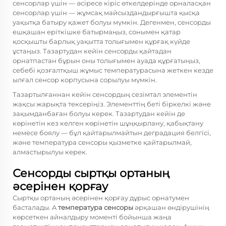
сенсорлар үшін — әсіресе кіріс өткелдерінде орналасқан
сенсорлар үшін — жұмсақ майсыздандырғышта қысқа
уақытқа батыру қажет болуы мүмкін. Дегенмен, сенсорды
ешқашан еріткішке батырмаңыз, сонымен қатар
қосқышты барлық уақытта толығымен құрғақ күйде
ұстаңыз. Тазартудан кейін сенсорды қайтадан
орнатпастан бұрын оны толығымен ауада құрғатыңыз,
себебі қозғалтқыш жұмыс температурасына жеткен кезде
ылғал сенсор корпусына сорылуы мүмкін.
Тазартылғаннан кейін сенсордың сезімтал элементін
жақсы жарықта тексеріңіз. Элементтің беті біркелкі және
зақымданбаған болуы керек. Тазартудан кейін де
көрінетін кез келген көрінетін шұңқырлану, қабықтану
немесе боялу — бұл қайтарылмайтын деградация белгісі,
және
температура сенсоры
қызметке қайтарылмай,
алмастырылуы керек.
Сенсорды сыртқы ортаның
әсерінен қорғау
Сыртқы ортаның әсерінен қорғау дұрыс орнатумен
басталады. A
температура сенсоры
әрқашан өндірушінің
көрсеткен айналдыру моменті бойынша жаңа