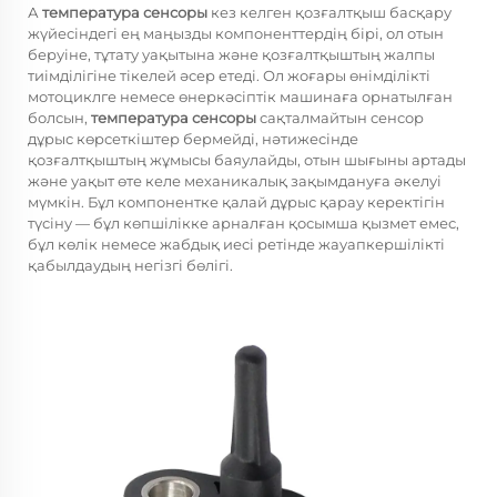
А
температура сенсоры
кез келген қозғалтқыш басқару
жүйесіндегі ең маңызды компоненттердің бірі, ол отын
беруіне, тұтату уақытына және қозғалтқыштың жалпы
тиімділігіне тікелей әсер етеді. Ол жоғары өнімділікті
мотоциклге немесе өнеркәсіптік машинаға орнатылған
болсын,
температура сенсоры
сақталмайтын сенсор
дұрыс көрсеткіштер бермейді, нәтижесінде
қозғалтқыштың жұмысы баяулайды, отын шығыны артады
және уақыт өте келе механикалық зақымдануға әкелуі
мүмкін. Бұл компонентке қалай дұрыс қарау керектігін
түсіну — бұл көпшілікке арналған қосымша қызмет емес,
бұл көлік немесе жабдық иесі ретінде жауапкершілікті
қабылдаудың негізгі бөлігі.