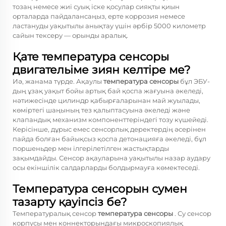
тозаң немесе жиі суық іске қосулар сияқты қиын
орталарда пайдалансаңыз, ерте коррозия немесе
ластануды уақытылы анықтау үшін әрбір 5000 километр
сайын тексеру — орынды аралық.
Қате температура сенсоры
двигательіме зиян келтіре ме?
Иә, жанама түрде. Ақаулы
температура сенсоры
бұл ЭБУ-
дың ұзақ уақыт бойы артық бай қоспа жағуына әкеледі,
нәтижесінде цилиндр қабырғаларынан май жуылады,
көміртегі шаңының тез қалыптасуына әкеледі және
клапандық механизм компоненттеріндегі тозу күшейеді.
Керісінше, дұрыс емес сенсорлық деректердің әсерінен
пайда болған байықсыз қоспа детонацияға әкеледі, бұл
поршеньдер мен ілгерілетілген жастықтарды
зақымдайды. Сенсор ақауларына уақытылы назар аудару
осы екіншілік салдарларды болдырмауға көмектеседі.
Температура сенсорын сумен
тазарту қауіпсіз бе?
Температуралық сенсор
температура сенсоры
. Су сенсор
корпусы мен коннекторындағы микроскопиялық