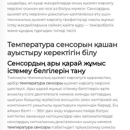
шыдайды, ал ауыр жағдайларда оның қызмет көрсету
мерзімі осынан екі есе аз болуы мүмкін. Сенсордың
қызмет ету мерзімін ұзақтығын қамтамасыз ету үшін
техникалық қызмет көрсету графигіңізді нақты жұмыс
істеу жағдайларына сәйкес қайта құру — тәжірибелік
және құндық тұрғыдан тиімді тәсіл.
Температура сенсорын қашан
ауыстыру керектігін білу
Сенсордың ары қарай жұмыс
істемеу белгілерін тану
Тиянақты техникалық қызмет көрсетуге қарамастан,
әрбір
температура сенсоры
қызмет көрсету мерзімі
шектеулі. Ары қарай жұмыс істемеу белгілерін ерте
анықтау сізге двигательге немесе зиянды заттардың
шығуын бақылау жүйесіне екіншілік зиян келтірмей-ақ
компонентті уақытылы ауыстыруға мүмкіндік береді. Ең
айқын белгі — ЭБУ-дан ақау кодының пайда болуы:
көптеген заманауи мотоциклдер мен автокөліктерде
сенсордың сигналының диапазоннан шығуы немесе
температура сенсоры
тізбегіндегі тұйықталмау сияқты