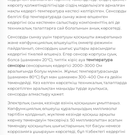
көрсету қолжетімділігіңізде сіздің модельіңізге арналған
нақты кедергі-температура кестесі келтірілген. Сенсорды
белгілі бір температурада сынау және өлшенген
кедергіні осы кестемен салыстыру компоненттің әлі де
техникалық талаптарға сай болатынын анық көрсетеді.
Сенсорды сынау үшін таратушы қосқышты ажыратыңыз
және көпфункциялық өлшеуіштің омметр режимін
пайдаланып, сенсордың шығыс ұштары арасындағы
кедергіні тікелей өлшеңіз. Егер сенсор корпусы суық
болса (шамамен 20°C), типтік кіріс ауа
температура
сенсоры
сенсорының кедергісі 2000–3000 Ом
аралығында болуы мүмкін. Жұмыс температурасында
(шамамен 80°C) бұл мән шамамен 300–400 Ом-ға дейін
төмендейді. Кез келген көрсеткіш техникалық талаптарда
көрсетілген аралықтан маңызды түрде ауытқыса,
сенсорды алмастыру қажет.
Электрлық сынақ кезінде өзінің қосқышын ұмытпаңыз.
Көпфункциялық өлшеуіш құралыңыздың милливольт
тәртібін қолданып, жүктеме кезінде қосқыш арқылы
кернеу төмендеуін тексеріңіз. 50 милливольттан асатын
төмендеу қосқыштың шығыстарының тот басуы немесе
коррозияға ұшырауын көрсетеді, бұл тізбектегі кедергіні