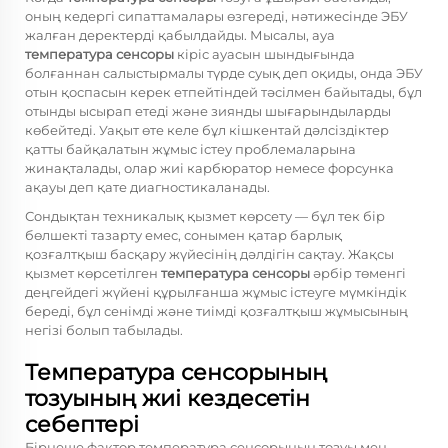
оның кедергі сипаттамалары өзгереді, нәтижесінде ЭБУ
жалған деректерді қабылдайды. Мысалы, ауа
температура сенсоры
кіріс ауасын шындығында
болғаннан салыстырмалы түрде суық деп оқиды, онда ЭБУ
отын қоспасын керек етпейтіндей тәсілмен байытады, бұл
отынды ысырап етеді және зиянды шығарындыларды
көбейтеді. Уақыт өте келе бұл кішкентай дәлсіздіктер
қатты байқалатын жұмыс істеу проблемаларына
жинақталады, олар жиі карбюратор немесе форсунка
ақауы деп қате диагностикаланады.
Сондықтан техникалық қызмет көрсету — бұл тек бір
бөлшекті тазарту емес, сонымен қатар барлық
қозғалтқыш басқару жүйесінің дәлдігін сақтау. Жақсы
қызмет көрсетілген
температура сенсоры
әрбір төменгі
деңгейдегі жүйені құрылғанша жұмыс істеуге мүмкіндік
береді, бұл сенімді және тиімді қозғалтқыш жұмысының
негізі болып табылады.
Температура сенсорының
тозуының жиі кездесетін
себептері
Бірнеше фактор температура сенсорының тозуы мен