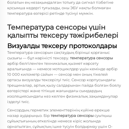
болатын ең незақымдалған тотығу да сигнал тізбегіне
қосымша кедергі туғызады, оны ЭБУ нақты болмаған
температура өзгерісі ретінде түсінуі мүмкін.
Температура сенсоры үшін
қалыпты тексеру тәжірибелері
Визуалды тексеру протоколдары
Температура сенсорын сақтаудың бірінші қорғаныс
сызығы — бұл көріністі тексеру.
температура сенсоры
әрбір белгіленген техникалық қызмет көрсету
аралығында — немесе мотоциклдер үшін кемінде әрбір
10 000 километр сайын — сенсор мен оның тікелей
ортасы визуалды тексерілуі тиіс. Сенсор корпусындағы
трещиналар, артық қызу салдарынан пайда болған боялу
өзгерістері және тітікше жағындағы сымдардың
изоляциясындағы кез келген физикалық зақымданулар
ізделуі тиіс.
Сенсордың герметик элементтерінің күйіне ерекше
назар аударыңыз. Бір
температура сенсоры
суытқыш
сұйықтығының өткелінде немесе кіріс жолында
орнатылған, сұйықтың ішке түсуін болдырмау үшін О-