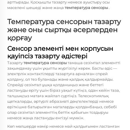
арттырады. Қосқышты тазарту немесе ауыстыру осы
мәселені шешеді және жаңа
температура сенсоры
.
Температура сенсорын тазарту
және оны сыртқы әсерлерден
қорғау
Сенсор элементі мен корпусын
қауіпсіз тазарту әдістері
Тазарту
температура сенсоры
тамаша сезімтал элементті
зақымдамау үшін ұқыпты жүргізілуі керек. Басты әдіс —
электрлік контактілерді тазартуға арналған спрей
қолдану, ол тез буланады және қалдық қалдырмайды.
Спрейді сезімтал ұшқа қолданыңыз және беттегі
ластануды еріту үшін біраз уақыт күтіңіз, одан кейін таза,
талшықсыз матаға жайлап сүртіңіз. Телескопиялық
щеткаларды, әртүрлі абразивті дөңгелектерді немесе
еріткішке батырылған маталарды қолданбаңыз, себебі
олар сезімтал элементтің беттік қабығын тоздыруы
немесе жаңа ластануды енгізуі мүмкін.
Көп мөлшерде көмір немесе май қалдығымен ластанған