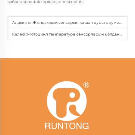
сәйкес келетінін әрқашан тексеріңіз.
Алдыңғы :
Жылдамдық сенсорын қашан ауыстыру керек екенін қалай анықтауға болады?
Келесі :
Мотоцикл температура сенсорларын қолдану мен ұстау бойынша кеңестер