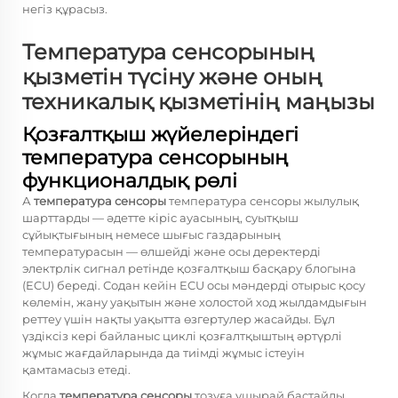
негіз құрасыз.
Температура сенсорының
қызметін түсіну және оның
техникалық қызметінің маңызы
Қозғалтқыш жүйелеріндегі
температура сенсорының
функционалдық рөлі
А
температура сенсоры
температура сенсоры жылулық
шарттарды — әдетте кіріс ауасының, суытқыш
сұйықтығының немесе шығыс газдарының
температурасын — өлшейді және осы деректерді
электрлік сигнал ретінде қозғалтқыш басқару блогына
(ECU) береді. Содан кейін ECU осы мәндерді отырыс қосу
көлемін, жану уақытын және холостой ход жылдамдығын
реттеу үшін нақты уақытта өзгертулер жасайды. Бұл
үздіксіз кері байланыс циклі қозғалтқыштың әртүрлі
жұмыс жағдайларында да тиімді жұмыс істеуін
қамтамасыз етеді.
Когда
температура сенсоры
тозуға ұшырай бастайды,