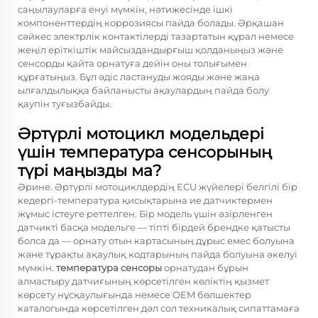
саңылауларға енуі мүмкін, нәтижесінде ішкі
компоненттердің коррозиясы пайда болады. Әрқашан
сәйкес электрлік контактілерді тазартатын құрал немесе
жеңіл еріткіштік майсыздандырғыш қолданыңыз және
сенсорды қайта орнатуға дейін оны толығымен
құрғатыңыз. Бұл әдіс ластануды жояды және жаңа
ылғалдылыққа байланысты ақаулардың пайда болу
қаупін туғызбайды.
Әртүрлі мотоцикл модельдері
үшін температура сенсорының
түрі маңызды ма?
Әрине. Әртүрлі мотоциклдердің ECU жүйелері белгілі бір
кедергі-температура қисықтарына ие датчиктермен
жұмыс істеуге реттелген. Бір модель үшін әзірленген
датчикті басқа модельге — тіпті бірдей брендке қатысты
болса да — орнату отын картасының дұрыс емес болуына
және тұрақты ақаулық кодтарының пайда болуына әкелуі
мүмкін.
температура сенсоры
орнатудан бұрын
алмастыру датчиғының көрсетілген көліктің қызмет
көрсету нұсқаулығында немесе OEM бөлшектер
каталогында көрсетілген дәл сол техникалық сипаттамаға