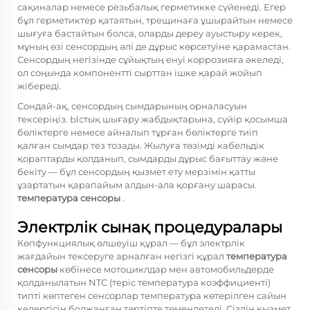
сақиналар немесе резьбалық герметикке сүйенеді. Егер
бұл герметиктер қатаятын, трещинаға ұшырайтын немесе
шығуға бастайтын болса, оларды дереу ауыстыру керек,
мұның өзі сенсордың әлі де дұрыс көрсетуіне қарамастан.
Сенсордың негізінде сұйықтың енуі коррозияға әкеледі,
ол соңында компонентті сырттан ішке қарай жойып
жібереді.
Сондай-ақ, сенсордың сымдарының орналасуын
тексеріңіз. Ыстық шығару жабдықтарына, сүйір қосымша
бөліктерге немесе айналып тұрған бөліктерге тиіп
қалған сымдар тез тозады. Жылуға төзімді кабельдік
қораптарды қолданып, сымдарды дұрыс бағыттау және
бекіту — бұл сенсордың қызмет ету мерзімін қатты
ұзартатын қарапайым алдын-ала қорғану шарасы.
температура сенсоры
.
Электрлік сынақ процедуралары
Көпфункциялық өлшеуіш құрал — бұл электрлік
жағдайын тексеруге арналған негізгі құрал
температура
сенсоры
көбінесе мотоциклдар мен автомобильдерде
қолданылатын NTC (теріс температура коэффициенті)
типті көптеген сенсорлар температура көтерілген сайын
кедергісін болжанған тәртіпте төмендетеді. Сіздің қызмет