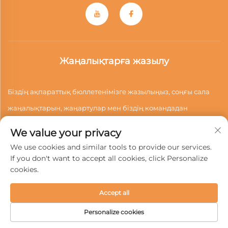
Жаңалықтарға жазылу
Біздің ақпараттық бюллетенімізге жазылыңыз, соңғы сала
жаңалықтарын, жаңартулар мен біздің командадан
түсініктерді алыңыз.
We value your privacy
We use cookies and similar tools to provide our services.
If you don't want to accept all cookies, click Personalize
Жазылу
cookies.
Accept all
© 2026 Вэньчжоу Руньтунг Моторлы Құралдар Компаниясы,
ШЖ. Барлық құқықтар қорғалған -
Жеке деректерді қорғау
Personalize cookies
саясаты