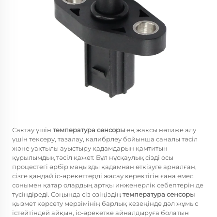
Сақтау үшін
температура сенсоры
ең жақсы нәтиже алу
үшін тексеру, тазалау, калибрлеу бойынша саналы тәсіл
және уақтылы ауыстыру қадамдарын қамтитын
құрылымдық тәсіл қажет. Бұл нұсқаулық сізді осы
процестегі әрбір маңызды қадамнан өткізуге арналған,
сізге қандай іс-әрекеттерді жасау керектігін ғана емес,
сонымен қатар олардың артқы инженерлік себептерін де
түсіндіреді. Соңында сіз өзіңіздің
температура сенсоры
қызмет көрсету мерзімінің барлық кезеңінде дәл жұмыс
істейтіндей айқын, іс-әрекетке айналдыруға болатын