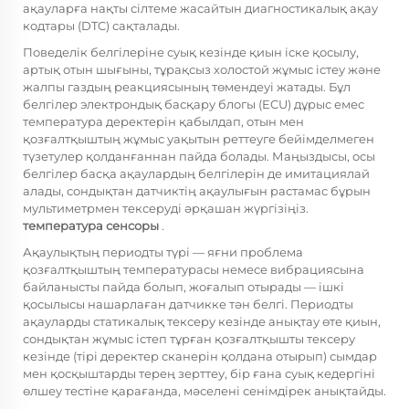
ақауларға нақты сілтеме жасайтын диагностикалық ақау
кодтары (DTC) сақталады.
Поведелік белгілеріне суық кезінде қиын іске қосылу,
артық отын шығыны, тұрақсыз холостой жұмыс істеу және
жалпы газдың реакциясының төмендеуі жатады. Бұл
белгілер электрондық басқару блогы (ECU) дұрыс емес
температура деректерін қабылдап, отын мен
қозғалтқыштың жұмыс уақытын реттеуге бейімделмеген
түзетулер қолданғаннан пайда болады. Маңыздысы, осы
белгілер басқа ақаулардың белгілерін де имитациялай
алады, сондықтан датчиктің ақаулығын растамас бұрын
мультиметрмен тексеруді әрқашан жүргізіңіз.
температура сенсоры
.
Ақаулықтың периодты түрі — яғни проблема
қозғалтқыштың температурасы немесе вибрациясына
байланысты пайда болып, жоғалып отырады — ішкі
қосылысы нашарлаған датчикке тән белгі. Периодты
ақауларды статикалық тексеру кезінде анықтау өте қиын,
сондықтан жұмыс істеп тұрған қозғалтқышты тексеру
кезінде (тірі деректер сканерін қолдана отырып) сымдар
мен қосқыштарды терең зерттеу, бір ғана суық кедергіні
өлшеу тестіне қарағанда, мәселені сенімдірек анықтайды.