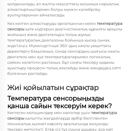
қолданылады, ал жалпы мақсаттағы қосымша нарықтық
алмастырғыштармен болуы мүмкін калибрлеу
ауытқуларынан айналысады.
Кез келген алмастыруды орнатқаннан кейін
температура
сенсоры
қате кодтарын диагностикалық құрылғы арқылы
жойыңыз және двигательдің толық жұмыс
температуралық диапазоны бойынша қысқа сынақ
жүргізіңіз. Мүмкіндігінше ЭБУ-дың нақты уақыттағы
деректерін бақылаңыз, сонда сенсордың шығысы нақты
двигатель мен ауа температураларымен логикалық
сәйкес келетінін растаңыз. Бұл соңғы тексеру қадамы
ауыстыру процесін толық аяқтайды және жөндеудің сәтті
болғанын растайды.
Жиі қойылатын сұрақтар
Температура сенсорыңызды
қанша сайын тексеруім керек?
Көптеген мотоциклдер мен көліктер үшін
температура
сенсоры
қалыпты жағдайларда әрбір белгіленген
техникалық қызмет көрсету аралығында визуалды
тексеру жеткілікті. Егер сіз тұз суына ұшырау, аса көп