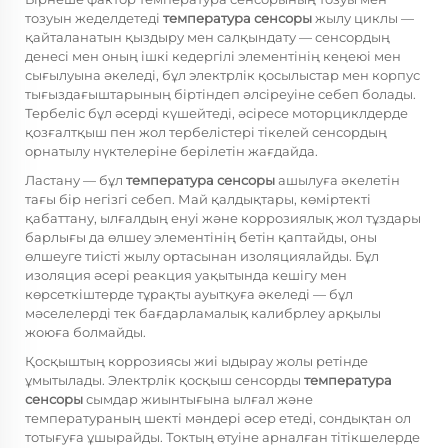
тозуын жеделдетеді
температура сенсоры
жылу циклы —
қайталанатын қыздыру мен салқындату — сенсордың
денесі мен оның ішкі кедергілі элементінің кеңеюі мен
сығылуына әкеледі, бұл электрлік қосылыстар мен корпус
тығыздағыштарының біртіндеп әлсіреуіне себеп болады.
Тербеліс бұл әсерді күшейтеді, әсіресе моторциклдерде
қозғалтқыш пен жол тербелістері тікелей сенсордың
орнатылу нүктелеріне берілетін жағдайда.
Ластану — бұл
температура сенсоры
ашылуға әкелетін
тағы бір негізгі себеп. Май қалдықтары, көміртекті
қабаттану, ылғалдың енуі және коррозиялық жол тұздары
барлығы да өлшеу элементінің бетін қаптайды, оны
өлшеуге тиісті жылу ортасынан изоляциялайды. Бұл
изоляция әсері реакция уақытында кешігу мен
көрсеткіштерде тұрақты ауытқуға әкеледі — бұл
мәселелерді тек бағдарламалық калибрлеу арқылы
жоюға болмайды.
Қосқыштың коррозиясы жиі ыдырау жолы ретінде
ұмытылады. Электрлік қосқыш сенсорды
температура
сенсоры
сымдар жиынтығына ылғал және
температураның шекті мәндері әсер етеді, сондықтан ол
тотығуға ұшырайды. Токтың өтуіне арналған тітікшелерде